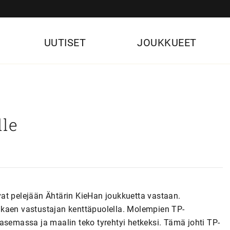
UUTISET
JOUKKUEET
lle
at pelejään Ähtärin KieHan joukkuetta vastaan.
 alkaen vastustajan kenttäpuolella. Molempien TP-
asemassa ja maalin teko tyrehtyi hetkeksi. Tämä johti TP-