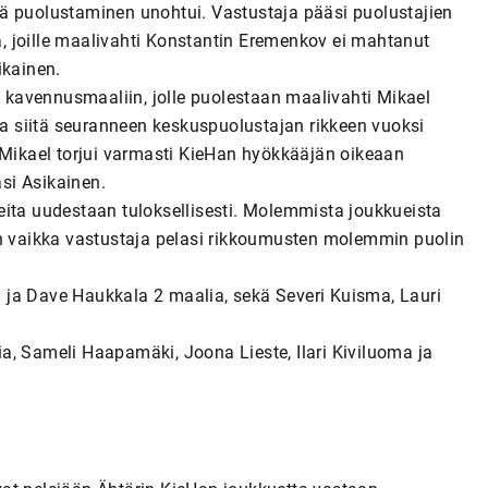
ä puolustaminen unohtui. Vastustaja pääsi puolustajien
, joille maalivahti Konstantin Eremenkov ei mahtanut
ikainen.
ti kavennusmaaliin, jolle puolestaan maalivahti Mikael
 ja siitä seuranneen keskuspuolustajan rikkeen vuoksi
 Mikael torjui varmasti KieHan hyökkääjän oikeaan
si Asikainen.
nteita uudestaan tuloksellisesti. Molemmista joukkueista
en vaikka vastustaja pelasi rikkoumusten molemmin puolin
 ja Dave Haukkala 2 maalia, sekä Severi Kuisma, Lauri
a, Sameli Haapamäki, Joona Lieste, Ilari Kiviluoma ja