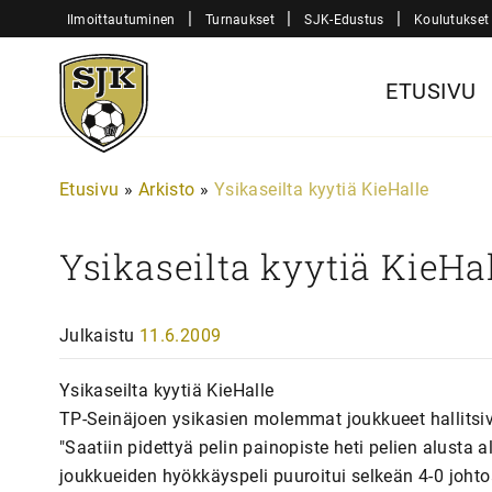
Siirry
|
|
|
Ilmoittautuminen
Turnaukset
SJK-Edustus
Koulutukset
sisältöön
Sjk-
ETUSIVU
Juniorit
Etusivu
»
Arkisto
»
Ysikaseilta kyytiä KieHalle
Ysikaseilta kyytiä KieHa
Julkaistu
11.6.2009
Ysikaseilta kyytiä KieHalle
TP-Seinäjoen ysikasien molemmat joukkueet hallitsiv
"Saatiin pidettyä pelin painopiste heti pelien alusta
joukkueiden hyökkäyspeli puuroitui selkeän 4-0 johto