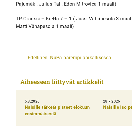
Pajumäki, Julius Tall, Edon Mitrovica 1 maali)
TP-Oranssi – KieHa 7 – 1 ( Jussi Vähäpesola 3 maali
Matti Vähäpesola 1 maali)
A
Edellinen:
NuPa parempi paikallisessa
r
t
Aiheeseen liittyvät artikkelit
i
k
5.8.2026
k
28.7.2026
Naisille tärkeät pisteet elokuun
Naisille iso 
e
ensimmäisestä
l
i