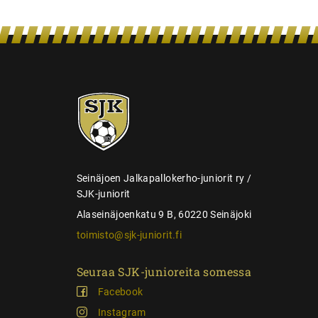
e
n
s
e
SJK-
l
juniorit
a
u
s
Seinäjoen Jalkapallokerho-juniorit ry /
SJK-juniorit
Alaseinäjoenkatu 9 B, 60220 Seinäjoki
toimisto@sjk-juniorit.fi
Seuraa SJK-junioreita somessa
Facebook
Instagram