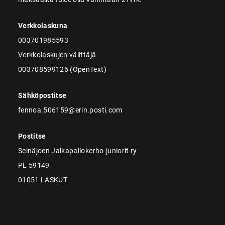
Verkkolaskuna
003701985593
Verkkolaskujen välittäjä
003708599126 (OpenText)
Sähköpostitse
fennoa.506159@erin.posti.com
Postitse
Seinäjoen Jalkapallokerho-juniorit ry
PL 59149
01051 LASKUT