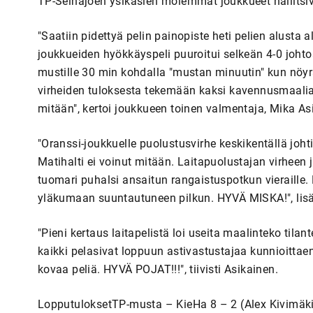
TP-Seinäjoen ysikasien molemmat joukkueet hallitsiv
"Saatiin pidettyä pelin painopiste heti pelien alusta
joukkueiden hyökkäyspeli puuroitui selkeän 4-0 johto
mustille 30 min kohdalla "mustan minuutin" kun nöyr
virheiden tuloksesta tekemään kaksi kavennusmaalia
mitään", kertoi joukkueen toinen valmentaja, Mika As
"Oranssi-joukkuelle puolustusvirhe keskikentällä joh
Matihalti ei voinut mitään. Laitapuolustajan virheen
tuomari puhalsi ansaitun rangaistuspotkun vieraille.
yläkumaan suuntautuneen pilkun. HYVÄ MISKA!", lisä
"Pieni kertaus laitapelistä loi useita maalinteko tila
kaikki pelasivat loppuun astivastustajaa kunnioitta
kovaa peliä. HYVÄ POJAT!!!", tiivisti Asikainen.
LopputuloksetTP-musta – KieHa 8 – 2 (Alex Kivimäki