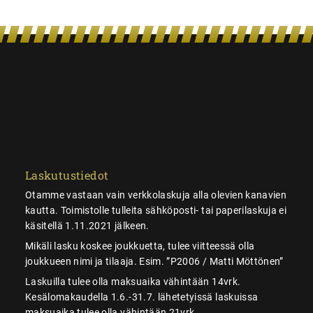
Laskutustiedot
Otamme vastaan vain verkkolaskuja alla olevien kanavien
kautta. Toimistolle tulleita sähköposti- tai paperilaskuja ei
käsitellä 1.11.2021 jälkeen.
Mikäli lasku koskee joukkuetta, tulee viitteessä olla
joukkueen nimi ja tilaaja. Esim. ”P2006 / Matti Möttönen”
Laskuilla tulee olla maksuaika vähintään 14vrk.
Kesälomakaudella 1.6.-31.7. lähetetyissä laskuissa
maksuaika tulee olla vähintään 21vrk.