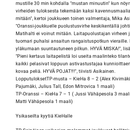
mustille 30 min kohdalla "mustan minuutin" kun nöyr
virheiden tuloksesta tekemään kaksi kavennusmaalia
mitään", kertoi joukkueen toinen valmentaja, Mika As
"Oranssi-joukkuelle puolustusvirhe keskikentällä joh
Matihalti ei voinut mitään. Laitapuolustajan virheen
tuomari puhalsi ansaitun rangaistuspotkun vieraille.
yläkumaan suuntautuneen pilkun. HYVÄ MISKA!", lisä
"Pieni kertaus laitapelistä loi useita maalinteko tila
kaikki pelasivat loppuun astivastustajaa kunnioitta
kovaa peliä. HYVÄ POJAT!!!", tiivisti Asikainen.
LopputuloksetTP-musta – KieHa 8 – 2 (Alex Kivimäki
Pajumäki, Julius Tall, Edon Mitrovica 1 maali)
TP-Oranssi – KieHa 7 – 1 ( Jussi Vähäpesola 3 maali
Matti Vähäpesola 1 maali)
Ysikaseilta kyytiä KieHalle