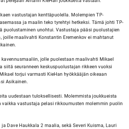
at pelejään Ähtärin KieHan joukkuetta vastaan.
 alkaen vastustajan kenttäpuolella. Molempien TP-
asemassa ja maalin teko tyrehtyi hetkeksi. Tämä johti TP-
ä puolustaminen unohtui. Vastustaja pääsi puolustajien
, joille maalivahti Konstantin Eremenkov ei mahtanut
ikainen.
ti kavennusmaaliin, jolle puolestaan maalivahti Mikael
 ja siitä seuranneen keskuspuolustajan rikkeen vuoksi
 Mikael torjui varmasti KieHan hyökkääjän oikeaan
si Asikainen.
nteita uudestaan tuloksellisesti. Molemmista joukkueista
en vaikka vastustaja pelasi rikkoumusten molemmin puolin
 ja Dave Haukkala 2 maalia, sekä Severi Kuisma, Lauri