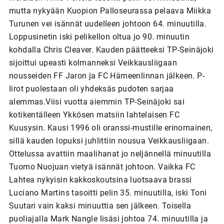
mutta nykyään Kuopion Palloseurassa pelaava Miikka
Turunen vei isännät uudelleen johtoon 64. minuutilla.
Loppusinetin iski pelikellon oltua jo 90. minuutin
kohdalla Chris Cleaver. Kauden päätteeksi TP-Seinäjoki
sijoittui upeasti kolmanneksi Veikkausliigaan
nousseiden FF Jaron ja FC Hämeenlinnan jälkeen. P-
Iirot puolestaan oli yhdeksäs pudoten sarjaa
alemmas.Viisi vuotta aiemmin TP-Seinäjoki sai
kotikentälleen Ykkösen matsiin lahtelaisen FC
Kuusysin. Kausi 1996 oli oranssi-mustille erinomainen,
sillä kauden lopuksi juhlittiin nousua Veikkausliigaan.
Ottelussa avattiin maalihanat jo neljännellä minuutilla
Tuomo Nuojuan vietyä isännät johtoon. Vaikka FC
Lahtea nykyisin kakkoskoutsina luotsaava brassi
Luciano Martins tasoitti pelin 35. minuutilla, iski Toni
Suutari vain kaksi minuuttia sen jälkeen. Toisella
puoliajalla Mark Nangle lisäsi johtoa 74. minuutilla ja