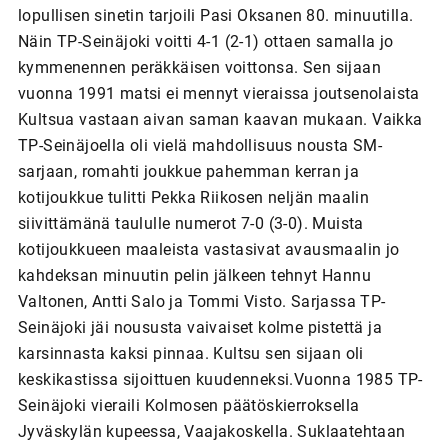
lopullisen sinetin tarjoili Pasi Oksanen 80. minuutilla.
Näin TP-Seinäjoki voitti 4-1 (2-1) ottaen samalla jo
kymmenennen peräkkäisen voittonsa. Sen sijaan
vuonna 1991 matsi ei mennyt vieraissa joutsenolaista
Kultsua vastaan aivan saman kaavan mukaan. Vaikka
TP-Seinäjoella oli vielä mahdollisuus nousta SM-
sarjaan, romahti joukkue pahemman kerran ja
kotijoukkue tulitti Pekka Riikosen neljän maalin
siivittämänä taululle numerot 7-0 (3-0). Muista
kotijoukkueen maaleista vastasivat avausmaalin jo
kahdeksan minuutin pelin jälkeen tehnyt Hannu
Valtonen, Antti Salo ja Tommi Visto. Sarjassa TP-
Seinäjoki jäi noususta vaivaiset kolme pistettä ja
karsinnasta kaksi pinnaa. Kultsu sen sijaan oli
keskikastissa sijoittuen kuudenneksi.Vuonna 1985 TP-
Seinäjoki vieraili Kolmosen päätöskierroksella
Jyväskylän kupeessa, Vaajakoskella. Suklaatehtaan