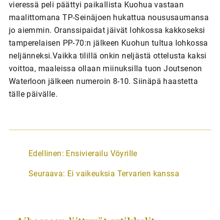
vieressä peli päättyi paikallista Kuohua vastaan
maalittomana TP-Seinäjoen hukattua noususaumansa
jo aiemmin. Oranssipaidat jäivät lohkossa kakkoseksi
tamperelaisen PP-70:n jälkeen Kuohun tultua lohkossa
neljänneksi.Vaikka tilillä onkin neljästä ottelusta kaksi
voittoa, maaleissa ollaan miinuksilla tuon Joutsenon
Waterloon jälkeen numeroin 8-10. Siinäpä haastetta
tälle päivälle.
A
Edellinen:
Ensivierailu Vöyrille
r
Seuraava:
Ei vaikeuksia Tervarien kanssa
t
i
k