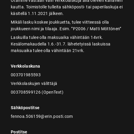
Otamme vastaan vain verkkolaskuja alla olevien kanavien
kautta. Toimistolle tulleita sähköposti- tai paperilaskuja ei
käsitellä 1.11.2021 jälkeen.
Mikäli lasku koskee joukkuetta, tulee viitteessä olla
joukkueen nimi ja tilaaja. Esim. ”P2006 / Matti Möttönen”
Laskuilla tulee olla maksuaika vähintään 14vrk.
Kesälomakaudella 1.6.-31.7. lähetetyissä laskuissa
maksuaika tulee olla vähintään 21vrk.
Verkkolaskuna
003701985593
Verkkolaskujen välittäjä
003708599126 (OpenText)
Sähköpostitse
fennoa.506159@erin.posti.com
Postitse