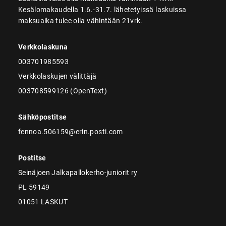
Kesälomakaudella 1.6.-31.7. lähetetyissä laskuissa
maksuaika tulee olla vähintään 21vrk.
Verkkolaskuna
003701985593
Verkkolaskujen välittäjä
003708599126 (OpenText)
Sähköpostitse
fennoa.506159@erin.posti.com
Postitse
Seinäjoen Jalkapallokerho-juniorit ry
PL 59149
01051 LASKUT