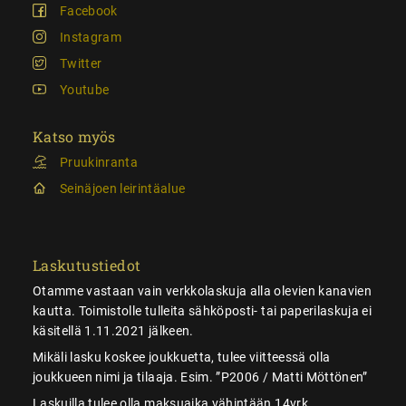
Facebook
Instagram
Twitter
Youtube
Katso myös
Pruukinranta
Seinäjoen leirintäalue
Laskutustiedot
Otamme vastaan vain verkkolaskuja alla olevien kanavien
kautta. Toimistolle tulleita sähköposti- tai paperilaskuja ei
käsitellä 1.11.2021 jälkeen.
Mikäli lasku koskee joukkuetta, tulee viitteessä olla
joukkueen nimi ja tilaaja. Esim. ”P2006 / Matti Möttönen”
Laskuilla tulee olla maksuaika vähintään 14vrk.