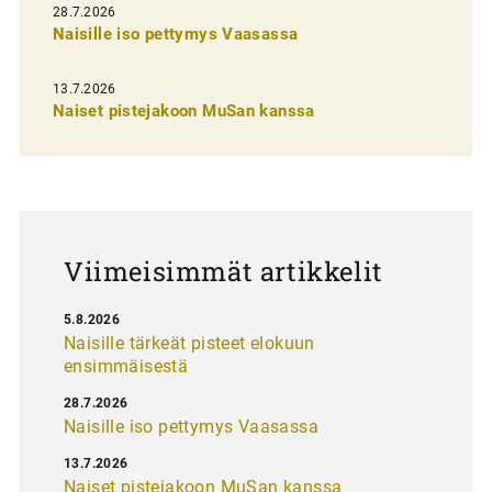
e
28.7.2026
n
Naisille iso pettymys Vaasassa
s
13.7.2026
e
Naiset pistejakoon MuSan kanssa
l
a
u
s
Viimeisimmät artikkelit
5.8.2026
Naisille tärkeät pisteet elokuun
ensimmäisestä
28.7.2026
Naisille iso pettymys Vaasassa
13.7.2026
Naiset pistejakoon MuSan kanssa