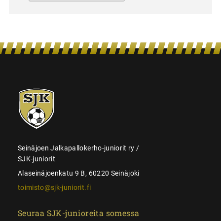
SJK-
juniorit
Seinäjoen Jalkapallokerho-juniorit ry /
SJK-juniorit
Alaseinäjoenkatu 9 B, 60220 Seinäjoki
toimisto@sjk-juniorit.fi
Seuraa SJK-junioreita somessa