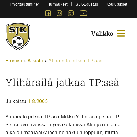
Siirry
|
|
|
Ilmoittautuminen
Turnaukset
SJK-Edustus
Koulutukset
sisältöön
Facebook
Instagram
Twitter
Youtube
Sjk-
Juniorit
Etusivu
»
Arkisto
»
Ylihärsilä jatkaa TP:ssä
Ylihärsilä jatkaa TP:ssä
Julkaistu
1.8.2005
Ylihärsilä jatkaa TP:ssä Mikko Ylihärsilä pelaa TP-
Seinäjoen riveissä myös elokuussa.Alunperin laina-
aika oli määräaikainen heinäkuun loppuun, mutta