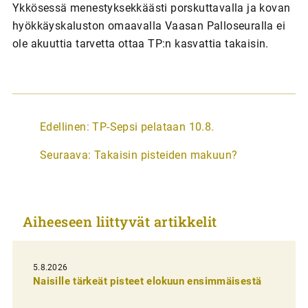
Ykkösessä menestyksekkäästi porskuttavalla ja kovan
hyökkäyskaluston omaavalla Vaasan Palloseuralla ei
ole akuuttia tarvetta ottaa TP:n kasvattia takaisin.
A
Edellinen:
TP-Sepsi pelataan 10.8.
r
Seuraava:
Takaisin pisteiden makuun?
t
i
k
Aiheeseen liittyvät artikkelit
k
e
l
5.8.2026
Naisille tärkeät pisteet elokuun ensimmäisestä
i