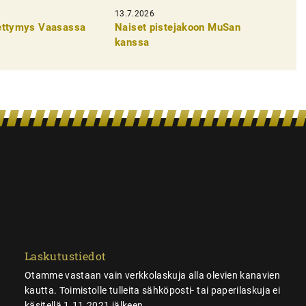
13.7.2026
pettymys Vaasassa
Naiset pistejakoon MuSan
kanssa
Laskutustiedot
Otamme vastaan vain verkkolaskuja alla olevien kanavien
kautta. Toimistolle tulleita sähköposti- tai paperilaskuja ei
käsitellä 1.11.2021 jälkeen.