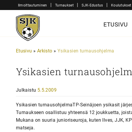
Siirry
|
|
|
Ilmoittautuminen
Turnaukset
SJK-Edustus
Koulutukset
sisältöön
Sjk-
ETUSIVU
Juniorit
Etusivu
»
Arkisto
»
Ysikasien turnausohjelma
Ysikasien turnausohjel
Julkaistu
5.5.2009
Ysikasien turnausohjelmaTP-Seinäjoen ysikasit järje
Turnaukseen osallistuu yhteensä 12 joukkuetta, joist
Mukana on suuria junioriseuroja, kuten Ilves, JJK, K
matseja.