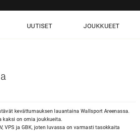
UUTISET
JOUKKUEET
ma
stävät kevätturnauksen lauantaina Wallsport Areenassa.
a kaksi on omia joukkueita.
PV, VPS ja GBK, joten luvassa on varmasti tasokkaita