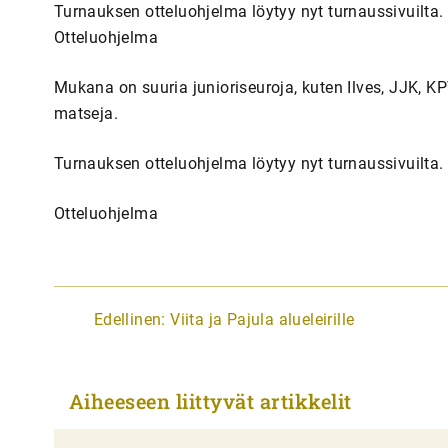
Turnauksen otteluohjelma löytyy nyt turnaussivuilta.
Otteluohjelma
Mukana on suuria junioriseuroja, kuten Ilves, JJK, K
matseja.
Turnauksen otteluohjelma löytyy nyt turnaussivuilta.
Otteluohjelma
A
Edellinen:
Viita ja Pajula alueleirille
r
t
Aiheeseen liittyvät artikkelit
i
k