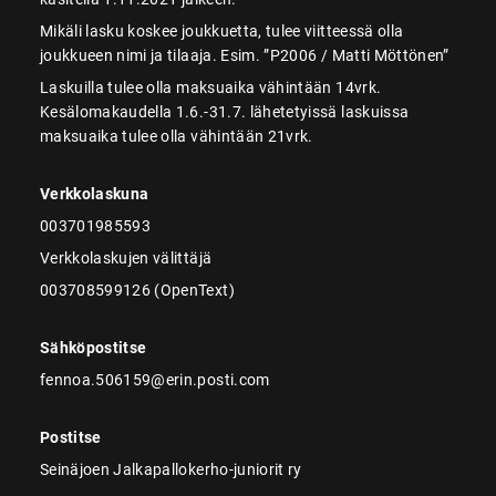
Mikäli lasku koskee joukkuetta, tulee viitteessä olla
joukkueen nimi ja tilaaja. Esim. ”P2006 / Matti Möttönen”
Laskuilla tulee olla maksuaika vähintään 14vrk.
Kesälomakaudella 1.6.-31.7. lähetetyissä laskuissa
maksuaika tulee olla vähintään 21vrk.
Verkkolaskuna
003701985593
Verkkolaskujen välittäjä
003708599126 (OpenText)
Sähköpostitse
fennoa.506159@erin.posti.com
Postitse
Seinäjoen Jalkapallokerho-juniorit ry