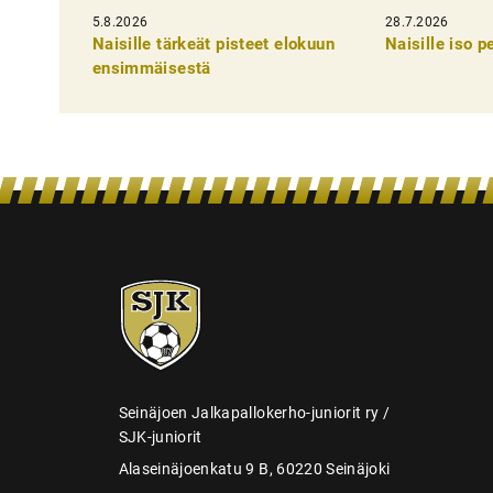
5.8.2026
k
28.7.2026
Naisille tärkeät pisteet elokuun
Naisille iso 
e
ensimmäisestä
l
i
e
n
s
e
SJK-
l
juniorit
a
u
s
Seinäjoen Jalkapallokerho-juniorit ry /
SJK-juniorit
Alaseinäjoenkatu 9 B, 60220 Seinäjoki