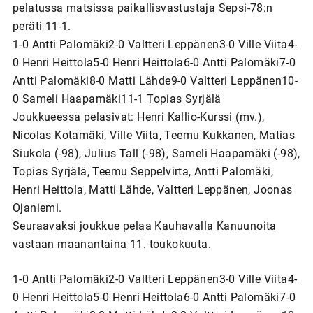
pelatussa matsissa paikallisvastustaja Sepsi-78:n
peräti 11-1.
1-0 Antti Palomäki2-0 Valtteri Leppänen3-0 Ville Viita4-
0 Henri Heittola5-0 Henri Heittola6-0 Antti Palomäki7-0
Antti Palomäki8-0 Matti Lähde9-0 Valtteri Leppänen10-
0 Sameli Haapamäki11-1 Topias Syrjälä
Joukkueessa pelasivat: Henri Kallio-Kurssi (mv.),
Nicolas Kotamäki, Ville Viita, Teemu Kukkanen, Matias
Siukola (-98), Julius Tall (-98), Sameli Haapamäki (-98),
Topias Syrjälä, Teemu Seppelvirta, Antti Palomäki,
Henri Heittola, Matti Lähde, Valtteri Leppänen, Joonas
Ojaniemi.
Seuraavaksi joukkue pelaa Kauhavalla Kanuunoita
vastaan maanantaina 11. toukokuuta.
1-0 Antti Palomäki2-0 Valtteri Leppänen3-0 Ville Viita4-
0 Henri Heittola5-0 Henri Heittola6-0 Antti Palomäki7-0