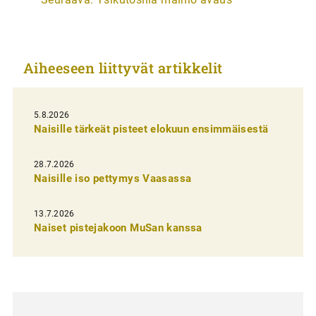
t
i
k
Aiheeseen liittyvät artikkelit
k
e
l
5.8.2026
Naisille tärkeät pisteet elokuun ensimmäisestä
i
e
28.7.2026
n
Naisille iso pettymys Vaasassa
s
13.7.2026
e
Naiset pistejakoon MuSan kanssa
l
a
u
s