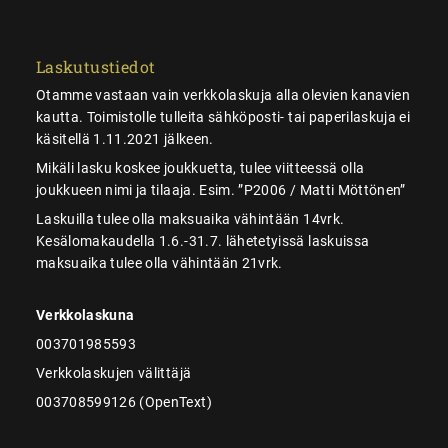
Laskutustiedot
Otamme vastaan vain verkkolaskuja alla olevien kanavien
kautta. Toimistolle tulleita sähköposti- tai paperilaskuja ei
käsitellä 1.11.2021 jälkeen.
Mikäli lasku koskee joukkuetta, tulee viitteessä olla
joukkueen nimi ja tilaaja. Esim. ”P2006 / Matti Möttönen”
Laskuilla tulee olla maksuaika vähintään 14vrk.
Kesälomakaudella 1.6.-31.7. lähetetyissä laskuissa
maksuaika tulee olla vähintään 21vrk.
Verkkolaskuna
003701985593
Verkkolaskujen välittäjä
003708599126 (OpenText)