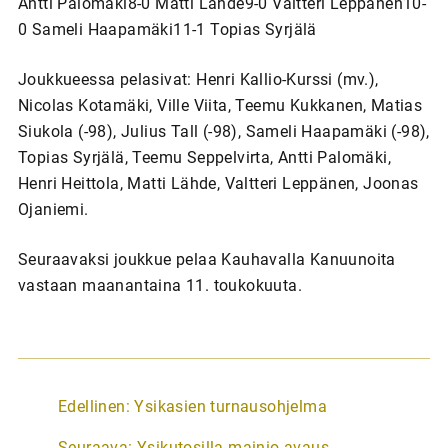
Antti Palomäki8-0 Matti Lähde9-0 Valtteri Leppänen10-
0 Sameli Haapamäki11-1 Topias Syrjälä
Joukkueessa pelasivat: Henri Kallio-Kurssi (mv.),
Nicolas Kotamäki, Ville Viita, Teemu Kukkanen, Matias
Siukola (-98), Julius Tall (-98), Sameli Haapamäki (-98),
Topias Syrjälä, Teemu Seppelvirta, Antti Palomäki,
Henri Heittola, Matti Lähde, Valtteri Leppänen, Joonas
Ojaniemi.
Seuraavaksi joukkue pelaa Kauhavalla Kanuunoita
vastaan maanantaina 11. toukokuuta.
A
Edellinen:
Ysikasien turnausohjelma
r
Seuraava:
Ysikutosilla mainio avaus