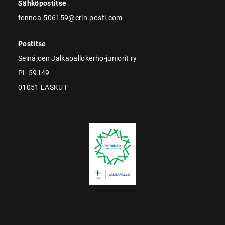
Sähköpostitse
fennoa.506159@erin.posti.com
Postitse
Seinäjoen Jalkapallokerho-juniorit ry
PL 59149
01051 LASKUT