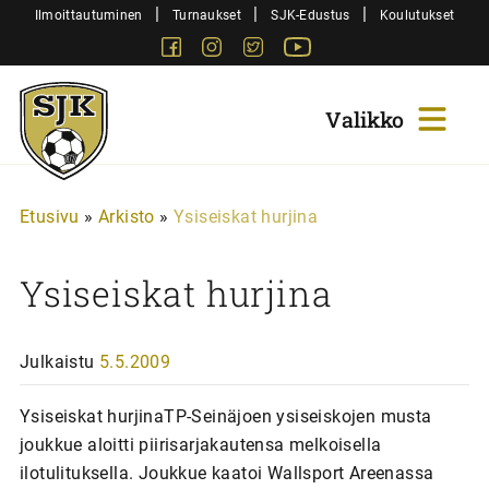
Siirry
|
|
|
Ilmoittautuminen
Turnaukset
SJK-Edustus
Koulutukset
sisältöön
Facebook
Instagram
Twitter
Youtube
Sjk-
Juniorit
Etusivu
»
Arkisto
»
Ysiseiskat hurjina
Ysiseiskat hurjina
Julkaistu
5.5.2009
Ysiseiskat hurjinaTP-Seinäjoen ysiseiskojen musta
joukkue aloitti piirisarjakautensa melkoisella
ilotulituksella. Joukkue kaatoi Wallsport Areenassa