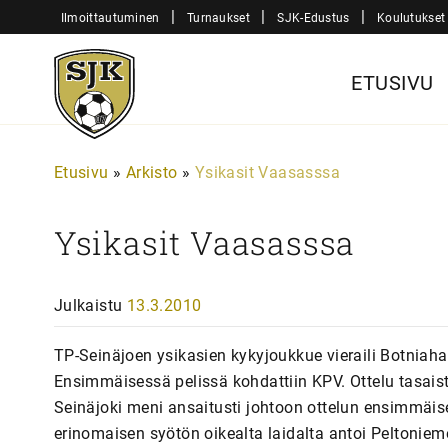
Siirry
|
|
|
Ilmoittautuminen
Turnaukset
SJK-Edustus
Koulutukset
sisältöön
Sjk-
ETUSIVU
Juniorit
Etusivu
»
Arkisto
»
Ysikasit Vaasasssa
Ysikasit Vaasasssa
Julkaistu
13.3.2010
TP-Seinäjoen ysikasien kykyjoukkue vieraili Botniaha
Ensimmäisessä pelissä kohdattiin KPV. Ottelu tasaist
Seinäjoki meni ansaitusti johtoon ottelun ensimmäise
erinomaisen syötön oikealta laidalta antoi Peltoniemen