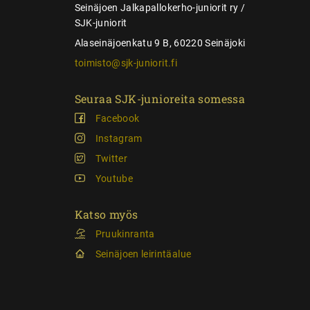
s
Seinäjoen Jalkapallokerho-juniorit ry /
SJK-juniorit
Alaseinäjoenkatu 9 B, 60220 Seinäjoki
toimisto@sjk-juniorit.fi
Seuraa SJK-junioreita somessa
Facebook
Instagram
Twitter
Youtube
Katso myös
Pruukinranta
Seinäjoen leirintäalue