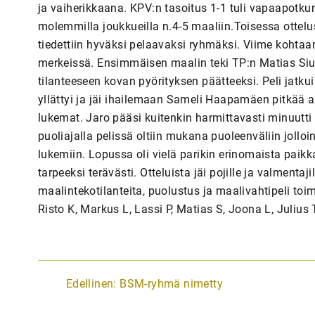
ja vaiherikkaana. KPV:n tasoitus 1-1 tuli vapaapotkun 
molemmilla joukkueilla n.4-5 maaliin.Toisessa ottelu
tiedettiin hyväksi pelaavaksi ryhmäksi. Viime kohtaami
merkeissä. Ensimmäisen maalin teki TP:n Matias Siuko
tilanteeseen kovan pyörityksen päätteeksi. Peli jatk
yllättyi ja jäi ihailemaan Sameli Haapamäen pitkää 
lukemat. Jaro pääsi kuitenkin harmittavasti minuutti
puoliajalla pelissä oltiin mukana puoleenväliin jolloin
lukemiin. Lopussa oli vielä parikin erinomaista paikk
tarpeeksi terävästi. Otteluista jäi pojille ja valmentaj
maalintekotilanteita, puolustus ja maalivahtipeli toi
Risto K, Markus L, Lassi P, Matias S, Joona L, Julius T
A
Edellinen:
BSM-ryhmä nimetty
r