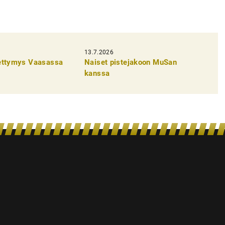
13.7.2026
pettymys Vaasassa
Naiset pistejakoon MuSan
kanssa