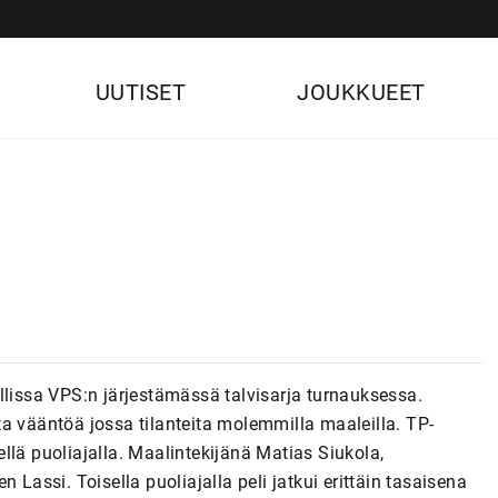
UUTISET
JOUKKUEET
llissa VPS:n järjestämässä talvisarja turnauksessa.
a vääntöä jossa tilanteita molemmilla maaleilla. TP-
llä puoliajalla. Maalintekijänä Matias Siukola,
 Lassi. Toisella puoliajalla peli jatkui erittäin tasaisena