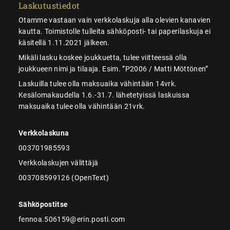
Laskutustiedot
Otamme vastaan vain verkkolaskuja alla olevien kanavien
kautta. Toimistolle tulleita sähköposti- tai paperilaskuja ei
käsitellä 1.11.2021 jälkeen.
Mikäli lasku koskee joukkuetta, tulee viitteessä olla
joukkueen nimi ja tilaaja. Esim. ”P2006 / Matti Möttönen”
Laskuilla tulee olla maksuaika vähintään 14vrk.
Kesälomakaudella 1.6.-31.7. lähetetyissä laskuissa
maksuaika tulee olla vähintään 21vrk.
Verkkolaskuna
003701985593
Verkkolaskujen välittäjä
003708599126 (OpenText)
Sähköpostitse
fennoa.506159@erin.posti.com