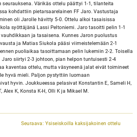
seurauksena. Värikäs ottelu päättyi 1-1, tilanteita
ssa kohdattiin pietarsaarelainen FF Jaro. Vastustaja
nen oli Jarolle hävitty 5-0. Ottelu alkoi tasaisissa
la syöttäjänä Lassi Peltoniemi. Jaro tasoitti pelin 1-1
ui vauhdikkaan ja tasaisena. Kunnes Jaron puolustus
avausta ja Matias Siukola pääsi viimeistelemään 2-1
 ennen puoliaikaa tasoittamaan pelin lukemiin 2-2. Toisella
 Jaro siirtyi 2-3 johtoon, pian helpon tuntuisesti 2-4
aa kaventaa ottelu, mutta väsyneenä jalat eivät toimineet
ille hyvä mieli. Paljon pystyttiin luomaan
mivat hyvin. Joukkueessa pelasivat Konstantin E, Sameli H,
, Alex K, Konsta K-H, Olli K ja Mikael M.
Seuraava:
Ysiseiskoilla kaksijakoinen ottelu