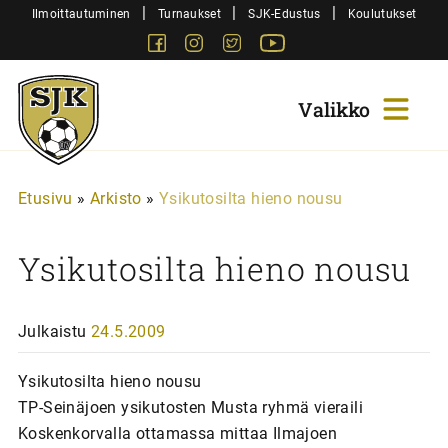
Siirry
|
|
|
Ilmoittautuminen
Turnaukset
SJK-Edustus
Koulutukset
sisältöön
Facebook
Instagram
Twitter
Youtube
Sjk-
Juniorit
Etusivu
»
Arkisto
»
Ysikutosilta hieno nousu
Ysikutosilta hieno nousu
Julkaistu
24.5.2009
Ysikutosilta hieno nousu
TP-Seinäjoen ysikutosten Musta ryhmä vieraili
Koskenkorvalla ottamassa mittaa Ilmajoen