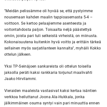
"Meidän pelissämme oli hyvää se, että pystyimme
nousemaan kahden maalin tappioasemasta 5-4 –
voittoon. Se kertoo pelaajiemme asenteesta ja
voitontahdosta paljon. Toisaalta neljä päästettyä
omiin, joista pari tuli selkeistä virheistä, on miinusta.
Kokonaisuutena kuitenkin hyvä voitto ja erittäin tärkeä
sellainen myös sarjatilanteen kannalta", myhäili Kokko
ottelun jälkeen.
Yksi TP-Seinäjoen sankareista oli ottelun toisella
jaksolla peräti kaksi rankkaria torjunut maalivahti
Jaako Hirvilammi.
Vieraiden maaleista vastasivat kaksi kertaa isäntien
verkkoa heiluttanut Joona Ala-Hukkala, jonka
jälkimmäinen osuma syntyi vain pari minuuttia ennen