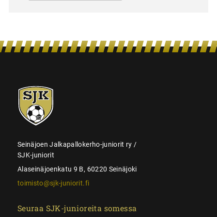
SJK-
juniorit
Seinäjoen Jalkapallokerho-juniorit ry /
SJK-juniorit
Alaseinäjoenkatu 9 B, 60220 Seinäjoki
toimisto@sjk-juniorit.fi
Seuraa SJK-junioreita somessa