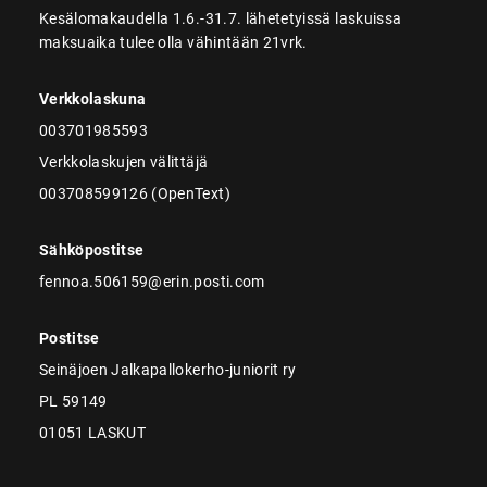
Kesälomakaudella 1.6.-31.7. lähetetyissä laskuissa
maksuaika tulee olla vähintään 21vrk.
Verkkolaskuna
003701985593
Verkkolaskujen välittäjä
003708599126 (OpenText)
Sähköpostitse
fennoa.506159@erin.posti.com
Postitse
Seinäjoen Jalkapallokerho-juniorit ry
PL 59149
01051 LASKUT