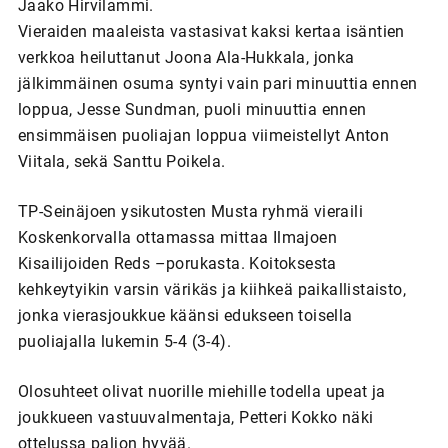
Jaako Hirvilammi.
Vieraiden maaleista vastasivat kaksi kertaa isäntien
verkkoa heiluttanut Joona Ala-Hukkala, jonka
jälkimmäinen osuma syntyi vain pari minuuttia ennen
loppua, Jesse Sundman, puoli minuuttia ennen
ensimmäisen puoliajan loppua viimeistellyt Anton
Viitala, sekä Santtu Poikela.
TP-Seinäjoen ysikutosten Musta ryhmä vieraili
Koskenkorvalla ottamassa mittaa Ilmajoen
Kisailijoiden Reds –porukasta. Koitoksesta
kehkeytyikin varsin värikäs ja kiihkeä paikallistaisto,
jonka vierasjoukkue käänsi edukseen toisella
puoliajalla lukemin 5-4 (3-4).
Olosuhteet olivat nuorille miehille todella upeat ja
joukkueen vastuuvalmentaja, Petteri Kokko näki
ottelussa paljon hyvää.