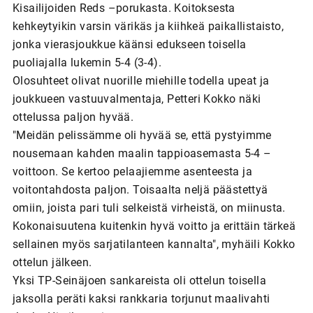
Kisailijoiden Reds –porukasta. Koitoksesta
kehkeytyikin varsin värikäs ja kiihkeä paikallistaisto,
jonka vierasjoukkue käänsi edukseen toisella
puoliajalla lukemin 5-4 (3-4).
Olosuhteet olivat nuorille miehille todella upeat ja
joukkueen vastuuvalmentaja, Petteri Kokko näki
ottelussa paljon hyvää.
"Meidän pelissämme oli hyvää se, että pystyimme
nousemaan kahden maalin tappioasemasta 5-4 –
voittoon. Se kertoo pelaajiemme asenteesta ja
voitontahdosta paljon. Toisaalta neljä päästettyä
omiin, joista pari tuli selkeistä virheistä, on miinusta.
Kokonaisuutena kuitenkin hyvä voitto ja erittäin tärkeä
sellainen myös sarjatilanteen kannalta", myhäili Kokko
ottelun jälkeen.
Yksi TP-Seinäjoen sankareista oli ottelun toisella
jaksolla peräti kaksi rankkaria torjunut maalivahti