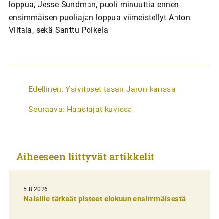
loppua, Jesse Sundman, puoli minuuttia ennen
ensimmäisen puoliajan loppua viimeistellyt Anton
Viitala, sekä Santtu Poikela.
A
Edellinen:
Ysivitoset tasan Jaron kanssa
r
Seuraava:
Haastajat kuvissa
t
i
k
Aiheeseen liittyvät artikkelit
k
e
l
5.8.2026
Naisille tärkeät pisteet elokuun ensimmäisestä
i
e