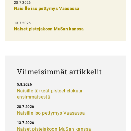
28.7.2026
n
Naisille iso pettymys Vaasassa
s
13.7.2026
e
Naiset pistejakoon MuSan kanssa
l
a
u
s
Viimeisimmät artikkelit
5.8.2026
Naisille tärkeät pisteet elokuun
ensimmäisestä
28.7.2026
Naisille iso pettymys Vaasassa
13.7.2026
Naiset pistejakoon MuSan kanssa