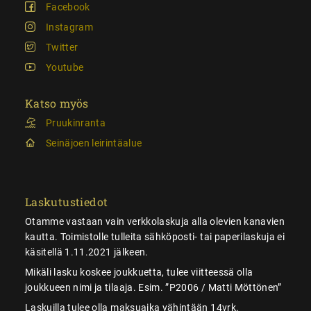
Facebook
Instagram
Twitter
Youtube
Katso myös
Pruukinranta
Seinäjoen leirintäalue
Laskutustiedot
Otamme vastaan vain verkkolaskuja alla olevien kanavien
kautta. Toimistolle tulleita sähköposti- tai paperilaskuja ei
käsitellä 1.11.2021 jälkeen.
Mikäli lasku koskee joukkuetta, tulee viitteessä olla
joukkueen nimi ja tilaaja. Esim. ”P2006 / Matti Möttönen”
Laskuilla tulee olla maksuaika vähintään 14vrk.