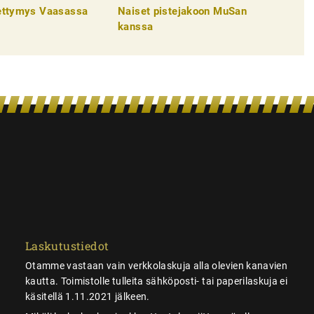
pettymys Vaasassa
Naiset pistejakoon MuSan
kanssa
Laskutustiedot
Otamme vastaan vain verkkolaskuja alla olevien kanavien
kautta. Toimistolle tulleita sähköposti- tai paperilaskuja ei
käsitellä 1.11.2021 jälkeen.