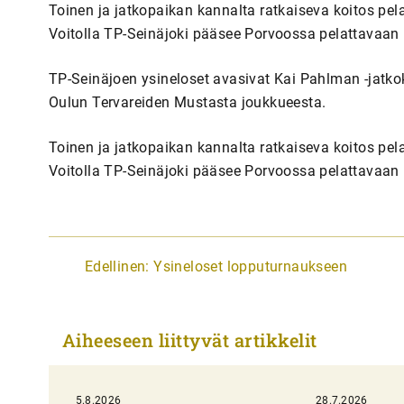
Toinen ja jatkopaikan kannalta ratkaiseva koitos pel
Voitolla TP-Seinäjoki pääsee Porvoossa pelattavaan
TP-Seinäjoen ysineloset avasivat Kai Pahlman -jatkok
Oulun Tervareiden Mustasta joukkueesta.
Toinen ja jatkopaikan kannalta ratkaiseva koitos pel
Voitolla TP-Seinäjoki pääsee Porvoossa pelattavaan
A
Edellinen:
Ysineloset lopputurnaukseen
r
t
Aiheeseen liittyvät artikkelit
i
k
5.8.2026
28.7.2026