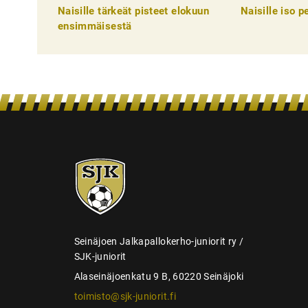
k
Naisille tärkeät pisteet elokuun
Naisille iso 
e
ensimmäisestä
l
i
e
n
s
e
SJK-
l
juniorit
a
u
s
Seinäjoen Jalkapallokerho-juniorit ry /
SJK-juniorit
Alaseinäjoenkatu 9 B, 60220 Seinäjoki
toimisto@sjk-juniorit.fi