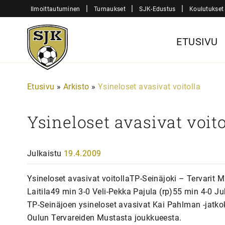
Siirry
|
|
|
Ilmoittautuminen
Turnaukset
SJK-Edustus
Koulutukset
sisältöön
Sjk-
ETUSIVU
Juniorit
Etusivu
»
Arkisto
»
Ysineloset avasivat voitolla
Ysineloset avasivat voito
Julkaistu
19.4.2009
Ysineloset avasivat voitollaTP-Seinäjoki – Tervarit 
Laitila49 min 3-0 Veli-Pekka Pajula (rp)55 min 4-0 J
TP-Seinäjoen ysineloset avasivat Kai Pahlman -jatkok
Oulun Tervareiden Mustasta joukkueesta.