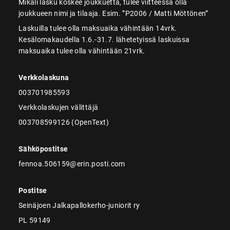
Mikäli lasku koskee joukkuetta, tulee viitteessä olla
joukkueen nimi ja tilaaja. Esim. ”P2006 / Matti Möttönen”
Laskuilla tulee olla maksuaika vähintään 14vrk.
Kesälomakaudella 1.6.-31.7. lähetetyissä laskuissa
maksuaika tulee olla vähintään 21vrk.
Verkkolaskuna
003701985593
Verkkolaskujen välittäjä
003708599126 (OpenText)
Sähköpostitse
fennoa.506159@erin.posti.com
Postitse
Seinäjoen Jalkapallokerho-juniorit ry
PL 59149