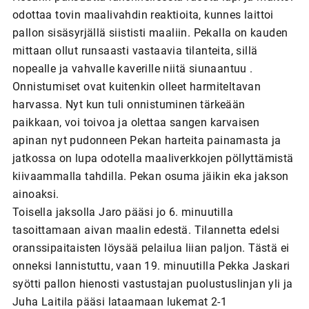
odottaa tovin maalivahdin reaktioita, kunnes laittoi
pallon sisäsyrjällä siististi maaliin. Pekalla on kauden
mittaan ollut runsaasti vastaavia tilanteita, sillä
nopealle ja vahvalle kaverille niitä siunaantuu .
Onnistumiset ovat kuitenkin olleet harmiteltavan
harvassa. Nyt kun tuli onnistuminen tärkeään
paikkaan, voi toivoa ja olettaa sangen karvaisen
apinan nyt pudonneen Pekan harteita painamasta ja
jatkossa on lupa odotella maaliverkkojen pöllyttämistä
kiivaammalla tahdilla. Pekan osuma jäikin eka jakson
ainoaksi.
Toisella jaksolla Jaro pääsi jo 6. minuutilla
tasoittamaan aivan maalin edestä. Tilannetta edelsi
oranssipaitaisten löysää pelailua liian paljon. Tästä ei
onneksi lannistuttu, vaan 19. minuutilla Pekka Jaskari
syötti pallon hienosti vastustajan puolustuslinjan yli ja
Juha Laitila pääsi lataamaan lukemat 2-1