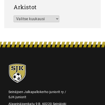
Arkistot
Arkistot
SJK-
juniorit
Seinäjoen Jalkapallokerho-juniorit ry /
SJK-juniorit
Alaseinäjoenkatu 9 B, 60220 Seinäjoki