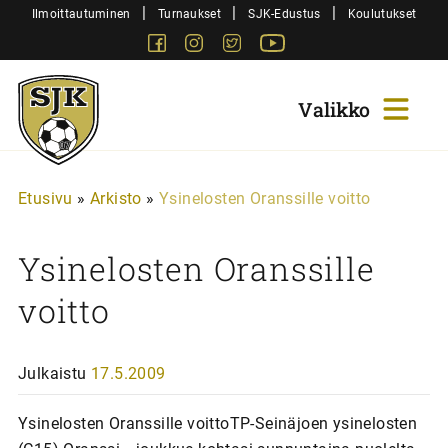
Siirry
|
|
|
Ilmoittautuminen
Turnaukset
SJK-Edustus
Koulutukset
sisältöön
Facebook
Instagram
Twitter
Youtube
Sjk-
Juniorit
Etusivu
»
Arkisto
»
Ysinelosten Oranssille voitto
Ysinelosten Oranssille
voitto
Julkaistu
17.5.2009
Ysinelosten Oranssille voittoTP-Seinäjoen ysinelosten