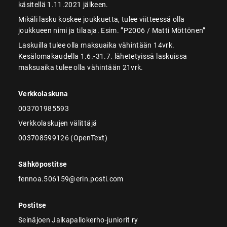
käsitellä 1.11.2021 jälkeen.
Mikäli lasku koskee joukkuetta, tulee viitteessä olla
joukkueen nimi ja tilaaja. Esim. ”P2006 / Matti Möttönen”
Laskuilla tulee olla maksuaika vähintään 14vrk.
Kesälomakaudella 1.6.-31.7. lähetetyissä laskuissa
maksuaika tulee olla vähintään 21vrk.
Verkkolaskuna
003701985593
Verkkolaskujen välittäjä
003708599126 (OpenText)
Sähköpostitse
fennoa.506159@erin.posti.com
Postitse
Seinäjoen Jalkapallokerho-juniorit ry