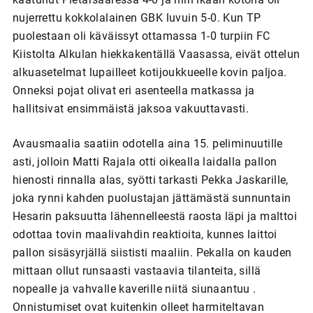
nujerrettu kokkolalainen GBK luvuin 5-0. Kun TP
puolestaan oli käväissyt ottamassa 1-0 turpiin FC
Kiistolta Alkulan hiekkakentällä Vaasassa, eivät ottelun
alkuasetelmat lupailleet kotijoukkueelle kovin paljoa.
Onneksi pojat olivat eri asenteella matkassa ja
hallitsivat ensimmäistä jaksoa vakuuttavasti.
Avausmaalia saatiin odotella aina 15. peliminuutille
asti, jolloin Matti Rajala otti oikealla laidalla pallon
hienosti rinnalla alas, syötti tarkasti Pekka Jaskarille,
joka rynni kahden puolustajan jättämästä sunnuntain
Hesarin paksuutta lähennelleestä raosta läpi ja malttoi
odottaa tovin maalivahdin reaktioita, kunnes laittoi
pallon sisäsyrjällä siististi maaliin. Pekalla on kauden
mittaan ollut runsaasti vastaavia tilanteita, sillä
nopealle ja vahvalle kaverille niitä siunaantuu .
Onnistumiset ovat kuitenkin olleet harmiteltavan