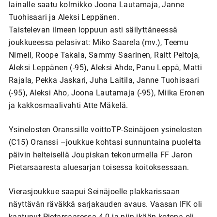
lainalle saatu kolmikko Joona Lautamaja, Janne
Tuohisaari ja Aleksi Leppänen.
Taistelevan ilmeen loppuun asti säilyttäneessä
joukkueessa pelasivat: Miko Saarela (mv.), Teemu
Nimell, Roope Takala, Sammy Saarinen, Raitt Peltoja,
Aleksi Leppänen (-95), Aleksi Ahde, Panu Leppä, Matti
Rajala, Pekka Jaskari, Juha Laitila, Janne Tuohisaari
(-95), Aleksi Aho, Joona Lautamaja (-95), Miika Eronen
ja kakkosmaalivahti Atte Mäkelä.
Ysinelosten Oranssille voittoTP-Seinäjoen ysinelosten
(C15) Oranssi –joukkue kohtasi sunnuntaina puolelta
päivin helteisellä Joupiskan tekonurmella FF Jaron
Pietarsaaresta aluesarjan toisessa koitoksessaan.
Vierasjoukkue saapui Seinäjoelle plakkarissaan
näyttävän räväkkä sarjakauden avaus. Vaasan IFK oli
kaatunut Pietarsaaressa 4-0 ja niin ikään kotona oli