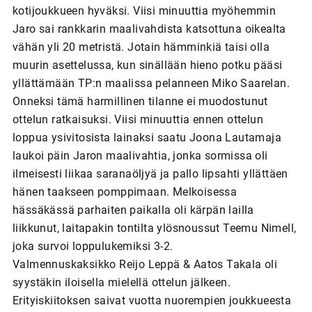
kotijoukkueen hyväksi. Viisi minuuttia myöhemmin
Jaro sai rankkarin maalivahdista katsottuna oikealta
vähän yli 20 metristä. Jotain hämminkiä taisi olla
muurin asettelussa, kun sinällään hieno potku pääsi
yllättämään TP:n maalissa pelanneen Miko Saarelan.
Onneksi tämä harmillinen tilanne ei muodostunut
ottelun ratkaisuksi. Viisi minuuttia ennen ottelun
loppua ysivitosista lainaksi saatu Joona Lautamaja
laukoi päin Jaron maalivahtia, jonka sormissa oli
ilmeisesti liikaa saranaöljyä ja pallo lipsahti yllättäen
hänen taakseen pomppimaan. Melkoisessa
hässäkässä parhaiten paikalla oli kärpän lailla
liikkunut, laitapakin tontilta ylösnoussut Teemu Nimell,
joka survoi loppulukemiksi 3-2.
Valmennuskaksikko Reijo Leppä & Aatos Takala oli
syystäkin iloisella mielellä ottelun jälkeen.
Erityiskiitoksen saivat vuotta nuorempien joukkueesta