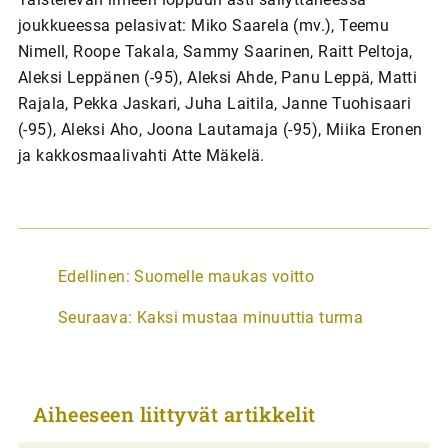
joukkueessa pelasivat: Miko Saarela (mv.), Teemu
Nimell, Roope Takala, Sammy Saarinen, Raitt Peltoja,
Aleksi Leppänen (-95), Aleksi Ahde, Panu Leppä, Matti
Rajala, Pekka Jaskari, Juha Laitila, Janne Tuohisaari
(-95), Aleksi Aho, Joona Lautamaja (-95), Miika Eronen
ja kakkosmaalivahti Atte Mäkelä.
A
Edellinen:
Suomelle maukas voitto
r
Seuraava:
Kaksi mustaa minuuttia turma
t
i
k
Aiheeseen liittyvät artikkelit
k