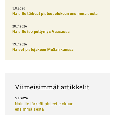
e
l
5.8.2026
Naisille tärkeät pisteet elokuun ensimmäisestä
i
e
28.7.2026
n
Naisille iso pettymys Vaasassa
s
13.7.2026
e
Naiset pistejakoon MuSan kanssa
l
a
u
s
Viimeisimmät artikkelit
5.8.2026
Naisille tärkeät pisteet elokuun
ensimmäisestä