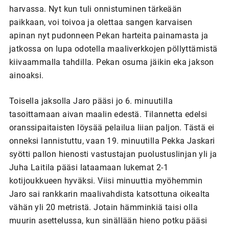
harvassa. Nyt kun tuli onnistuminen tärkeään
paikkaan, voi toivoa ja olettaa sangen karvaisen
apinan nyt pudonneen Pekan harteita painamasta ja
jatkossa on lupa odotella maaliverkkojen pöllyttämistä
kiivaammalla tahdilla. Pekan osuma jäikin eka jakson
ainoaksi.
Toisella jaksolla Jaro pääsi jo 6. minuutilla
tasoittamaan aivan maalin edestä. Tilannetta edelsi
oranssipaitaisten löysää pelailua liian paljon. Tästä ei
onneksi lannistuttu, vaan 19. minuutilla Pekka Jaskari
syötti pallon hienosti vastustajan puolustuslinjan yli ja
Juha Laitila pääsi lataamaan lukemat 2-1
kotijoukkueen hyväksi. Viisi minuuttia myöhemmin
Jaro sai rankkarin maalivahdista katsottuna oikealta
vähän yli 20 metristä. Jotain hämminkiä taisi olla
muurin asettelussa, kun sinällään hieno potku pääsi