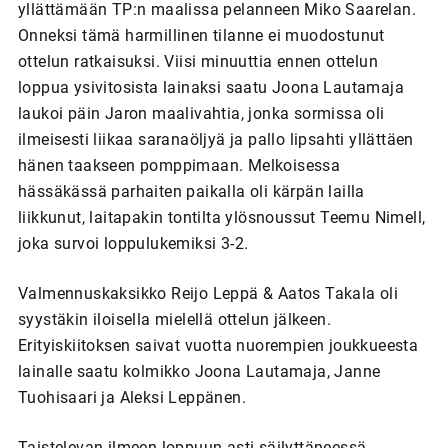
yllättämään TP:n maalissa pelanneen Miko Saarelan.
Onneksi tämä harmillinen tilanne ei muodostunut
ottelun ratkaisuksi. Viisi minuuttia ennen ottelun
loppua ysivitosista lainaksi saatu Joona Lautamaja
laukoi päin Jaron maalivahtia, jonka sormissa oli
ilmeisesti liikaa saranaöljyä ja pallo lipsahti yllättäen
hänen taakseen pomppimaan. Melkoisessa
hässäkässä parhaiten paikalla oli kärpän lailla
liikkunut, laitapakin tontilta ylösnoussut Teemu Nimell,
joka survoi loppulukemiksi 3-2.
Valmennuskaksikko Reijo Leppä & Aatos Takala oli
syystäkin iloisella mielellä ottelun jälkeen.
Erityiskiitoksen saivat vuotta nuorempien joukkueesta
lainalle saatu kolmikko Joona Lautamaja, Janne
Tuohisaari ja Aleksi Leppänen.
Taistelevan ilmeen loppuun asti säilyttäneessä