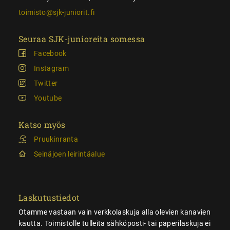
toimisto@sjk-juniorit.fi
Seuraa SJK-junioreita somessa
Facebook
Instagram
Twitter
Youtube
Katso myös
Pruukinranta
Seinäjoen leirintäalue
Laskutustiedot
Otamme vastaan vain verkkolaskuja alla olevien kanavien
kautta. Toimistolle tulleita sähköposti- tai paperilaskuja ei