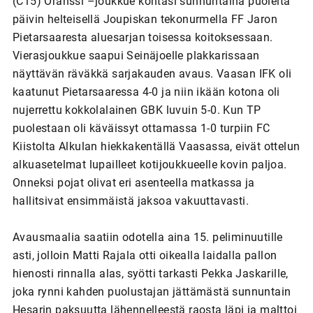
(C15) Oranssi –joukkue kohtasi sunnuntaina puolelta
päivin helteisellä Joupiskan tekonurmella FF Jaron
Pietarsaaresta aluesarjan toisessa koitoksessaan.
Vierasjoukkue saapui Seinäjoelle plakkarissaan
näyttävän räväkkä sarjakauden avaus. Vaasan IFK oli
kaatunut Pietarsaaressa 4-0 ja niin ikään kotona oli
nujerrettu kokkolalainen GBK luvuin 5-0. Kun TP
puolestaan oli käväissyt ottamassa 1-0 turpiin FC
Kiistolta Alkulan hiekkakentällä Vaasassa, eivät ottelun
alkuasetelmat lupailleet kotijoukkueelle kovin paljoa.
Onneksi pojat olivat eri asenteella matkassa ja
hallitsivat ensimmäistä jaksoa vakuuttavasti.
Avausmaalia saatiin odotella aina 15. peliminuutille
asti, jolloin Matti Rajala otti oikealla laidalla pallon
hienosti rinnalla alas, syötti tarkasti Pekka Jaskarille,
joka rynni kahden puolustajan jättämästä sunnuntain
Hesarin paksuutta lähennelleestä raosta läpi ja malttoi