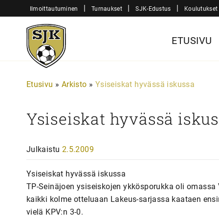
Siirry
|
|
|
Ilmoittautuminen
Turnaukset
SJK-Edustus
Koulutukset
sisältöön
Sjk-
ETUSIVU
Juniorit
Etusivu
»
Arkisto
»
Ysiseiskat hyvässä iskussa
Ysiseiskat hyvässä isku
Julkaistu
2.5.2009
Ysiseiskat hyvässä iskussa
TP-Seinäjoen ysiseiskojen ykkösporukka oli omassa 
kaikki kolme otteluaan Lakeus-sarjassa kaataen ensin 
vielä KPV:n 3-0.