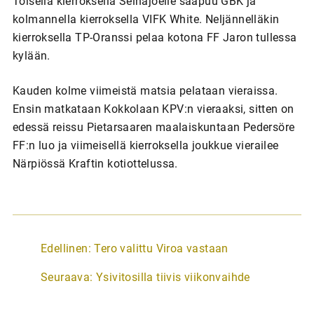
Toisella kierroksella Seinäjoelle saapuu GBK ja
kolmannella kierroksella VIFK White. Neljännelläkin
kierroksella TP-Oranssi pelaa kotona FF Jaron tullessa
kylään.
Kauden kolme viimeistä matsia pelataan vieraissa.
Ensin matkataan Kokkolaan KPV:n vieraaksi, sitten on
edessä reissu Pietarsaaren maalaiskuntaan Pedersöre
FF:n luo ja viimeisellä kierroksella joukkue vierailee
Närpiössä Kraftin kotiottelussa.
A
Edellinen:
Tero valittu Viroa vastaan
r
Seuraava:
Ysivitosilla tiivis viikonvaihde
t
i