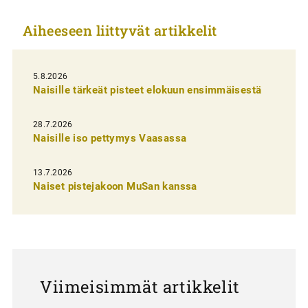
k
Aiheeseen liittyvät artikkelit
k
e
l
5.8.2026
Naisille tärkeät pisteet elokuun ensimmäisestä
i
e
28.7.2026
n
Naisille iso pettymys Vaasassa
s
13.7.2026
e
Naiset pistejakoon MuSan kanssa
l
a
u
s
Viimeisimmät artikkelit