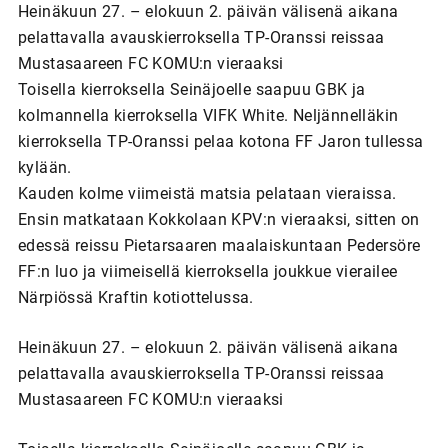
Heinäkuun 27. – elokuun 2. päivän välisenä aikana
pelattavalla avauskierroksella TP-Oranssi reissaa
Mustasaareen FC KOMU:n vieraaksi
Toisella kierroksella Seinäjoelle saapuu GBK ja
kolmannella kierroksella VIFK White. Neljännelläkin
kierroksella TP-Oranssi pelaa kotona FF Jaron tullessa
kylään.
Kauden kolme viimeistä matsia pelataan vieraissa.
Ensin matkataan Kokkolaan KPV:n vieraaksi, sitten on
edessä reissu Pietarsaaren maalaiskuntaan Pedersöre
FF:n luo ja viimeisellä kierroksella joukkue vierailee
Närpiössä Kraftin kotiottelussa.
Heinäkuun 27. – elokuun 2. päivän välisenä aikana
pelattavalla avauskierroksella TP-Oranssi reissaa
Mustasaareen FC KOMU:n vieraaksi