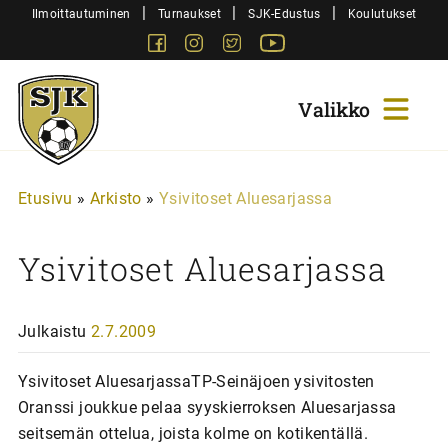
Siirry
|
|
|
Ilmoittautuminen
Turnaukset
SJK-Edustus
Koulutukset
sisältöön
Facebook
Instagram
Twitter
Youtube
Sjk-
Juniorit
Etusivu
»
Arkisto
»
Ysivitoset Aluesarjassa
Ysivitoset Aluesarjassa
Julkaistu
2.7.2009
Ysivitoset AluesarjassaTP-Seinäjoen ysivitosten
Oranssi joukkue pelaa syyskierroksen Aluesarjassa
seitsemän ottelua, joista kolme on kotikentällä.