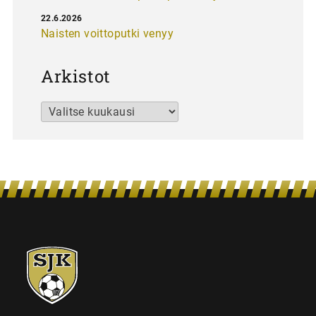
22.6.2026
Naisten voittoputki venyy
Arkistot
Arkistot
SJK-
juniorit