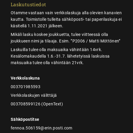
Laskutustiedot
Otamme vastaan vain verkkolaskuja alla olevien kanavien
kautta. Toimistolle tulleita sähköposti- tai paperilaskuja ei
käsitellä 1.11.2021 jälkeen.
Mikäli lasku koskee joukkuetta, tulee viitteessä olla
joukkueen nimi ja tilaaja. Esim. ”P2006 / Matti Möttönen”
Laskuilla tulee olla maksuaika vähintään 14vrk.
Kesälomakaudella 1.6.-31.7. lähetetyissä laskuissa
maksuaika tulee olla vähintään 21vrk.
Verkkolaskuna
003701985593
Verkkolaskujen välittäjä
003708599126 (OpenText)
Sähköpostitse
fennoa.506159@erin.posti.com