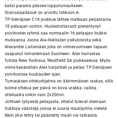
kaksi parasta pääsee lopputurnaukseen.
Oranssipaitaiset on arvottu lohkoon A.
TP-Seinäjoen C14 joukkue lähtee matkaan perjantaina
18 pelaajan voimin. Huolestuttavasti pienentynyt
ysivitosten ryhmä saa normaalin 16 pelaajan lisäksi
mukaansa Joona Ala-Hukkalan ysikutosista sekä
Alexander Laitamäen joka on viimevuotiseen tapaan
saapunut lomailemaan Suomeen. Alex harrastaa
futista New Yorkissa, Westfield SA joukkueessa. Myös
viime kesänähän Alex harjoitteli ja pelasi TP-Seinäjoen
ysivitosissa kuukauden ajan.
Turnauksen otteluohjelma on äärimmäisen raskas, sillä
kolme ottelua per päivä on kova urakka, vaikka
otteluaika onkin vain 2x20min.
Johtuen lyhyestä peliajasta, ottelut tulevat olemaan
tiukkoja vääntöjä joissa ei suuria maalijuhlia vietetä.
Näin yksi tehty tai päästetty maali voi ratkaista