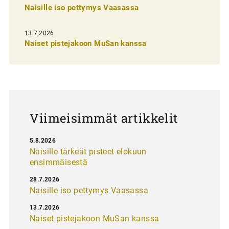
Naisille iso pettymys Vaasassa
s
e
13.7.2026
l
Naiset pistejakoon MuSan kanssa
a
u
s
Viimeisimmät artikkelit
5.8.2026
Naisille tärkeät pisteet elokuun
ensimmäisestä
28.7.2026
Naisille iso pettymys Vaasassa
13.7.2026
Naiset pistejakoon MuSan kanssa