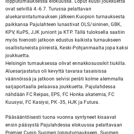
lopputurnauksessa elokuussa. Loput kuusi joukkuetta
ovat selvillä 4.-6.7. Turussa pelattavan
aluekarsintaturnauksen jälkeen.Kuopion turnauksesta
paikkansa Pajulahteen lunastivat OLS/sininen, GBK,
KPV, KuPS, JJK juniorit ja KTP. Tällä tuloksella saatiin
myös hienosti jatkoon edustus kaikista turnaukseen
osallistuneista piireistä, Keski-Pohjanmaalta jopa kaksi
joukkuetta.
Helsingin turnauksessa olivat ennakkosuosikit tiukilla.
Aluesarjastatus oli kevyttä tavaraa tasaisissa
väännöissä ja jatkoon selvisi peräti kolme alemmalla
sarjaportaalla pelaavaa joukkuetta. Pajulahdessa
nähdään FC Reipas, EPS, FC Honka akatemia, FC
Kuusysi, FC Kasiysi, PK -35, HJK ja Futura.
Pääsääntöisesti tuona vuonna syntyneet kisaavat
ensin pääsystä Pajulahdessa elokuussa pelattavaan
Premier Cupin Suomen lopputurnaukseen. Suomen