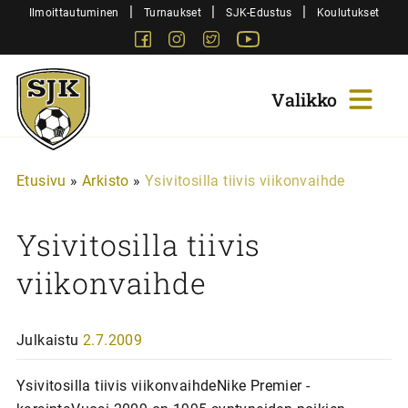
Siirry
|
|
|
Ilmoittautuminen
Turnaukset
SJK-Edustus
Koulutukset
sisältöön
Facebook
Instagram
Twitter
Youtube
Sjk-
Juniorit
Etusivu
»
Arkisto
»
Ysivitosilla tiivis viikonvaihde
Ysivitosilla tiivis
viikonvaihde
Julkaistu
2.7.2009
Ysivitosilla tiivis viikonvaihdeNike Premier -