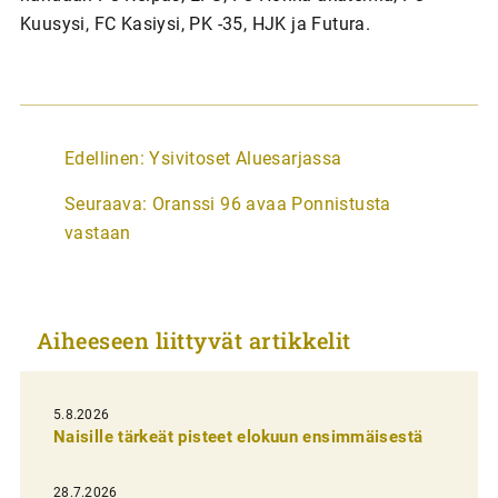
Kuusysi, FC Kasiysi, PK -35, HJK ja Futura.
A
Edellinen:
Ysivitoset Aluesarjassa
r
Seuraava:
Oranssi 96 avaa Ponnistusta
t
vastaan
i
k
k
Aiheeseen liittyvät artikkelit
e
l
i
5.8.2026
Naisille tärkeät pisteet elokuun ensimmäisestä
e
n
28.7.2026