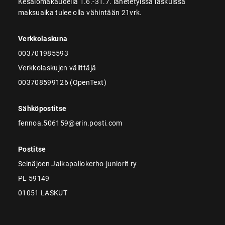
Kesälomakaudella 1.6.-31.7. lähetetyissä laskuissa
maksuaika tulee olla vähintään 21vrk.
Verkkolaskuna
003701985593
Verkkolaskujen välittäjä
003708599126 (OpenText)
Sähköpostitse
fennoa.506159@erin.posti.com
Postitse
Seinäjoen Jalkapallokerho-juniorit ry
PL 59149
01051 LASKUT