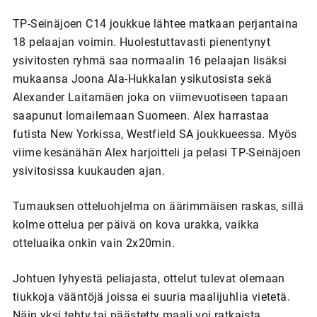
TP-Seinäjoen C14 joukkue lähtee matkaan perjantaina
18 pelaajan voimin. Huolestuttavasti pienentynyt
ysivitosten ryhmä saa normaalin 16 pelaajan lisäksi
mukaansa Joona Ala-Hukkalan ysikutosista sekä
Alexander Laitamäen joka on viimevuotiseen tapaan
saapunut lomailemaan Suomeen. Alex harrastaa
futista New Yorkissa, Westfield SA joukkueessa. Myös
viime kesänähän Alex harjoitteli ja pelasi TP-Seinäjoen
ysivitosissa kuukauden ajan.
Turnauksen otteluohjelma on äärimmäisen raskas, sillä
kolme ottelua per päivä on kova urakka, vaikka
otteluaika onkin vain 2x20min.
Johtuen lyhyestä peliajasta, ottelut tulevat olemaan
tiukkoja vääntöjä joissa ei suuria maalijuhlia vietetä.
Näin yksi tehty tai päästetty maali voi ratkaista