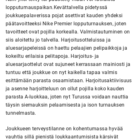
lopputurnauspaikan.Kevättalvella pidetyssä
joukkuepalaverissa pojat asettivat kauden yhdeksi
päätavoitteeksi Nike Premier lopputurnauksen, joten
tavoitteet ovat pojilla korkealla. Valmistautuminen on
siis aloitettu jo talvella. Harjoitusotteluissa ja
aluesarjapeleissä on haettu pelaajien pelipaikkoja ja
kokeiltu erilaisia pelitapoja. Harjoitus- ja
aluesarjaottelut ovat sujuneet kerrassaan mainiosti ja
tuntuu että joukkue on nyt kaikella tapaa valmis
esittämään parasta osaamistaan. Harjoitusaktiivisuus
ja asenne harjoitteluun on ollut pojilla koko kauden
parasta A-luokkaa, joten nyt Turussa voidaan nauttia
täysin siemauksin pelaamisesta ja ison turnauksen
tunnelmasta.
Joukkueen terveystilanne on kohentumassa hyvää
vauhtia sillä pienistä loukkaantumisista kärsivät