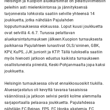
Helsingin ja Kuopion aluekarsinnat on pelattuViimeisiin
peleihin asti mielenkiintonsa ja jännityksensä
tarjonneista lohkoista saatiin selville yhteensä 14
joukkuetta, jotka nähdään Pajulahden
lopputurnauksessa elokuussa. Loput kuusi joukkuetta
ovat selvillä 4.-6.7. Turussa pelattavan
aluekarsintaturnauksen jälkeen.Kuopion turnauksesta
paikkansa Pajulahteen lunastivat OLS/sininen, GBK,
KPV, KuPS, JJK juniorit ja KTP. Tällä tuloksella saatiin
myös hienosti jatkoon edustus kaikista turnaukseen
osallistuneista piireistä, Keski-Pohjanmaalta jopa kaksi
joukkuetta.
Helsingin turnauksessa olivat ennakkosuosikit tiukilla.
Aluesarjastatus oli kevyttä tavaraa tasaisissa
väännöissä ja jatkoon selvisi peräti kolme alemmalla
sarjaportaalla pelaavaa joukkuetta. Pajulahdessa
nähdään FC Reipas, EPS, FC Honka akatemia, FC