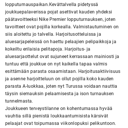
lopputurnauspaikan.Kevättalvella pidetyssä
joukkuepalaverissa pojat asettivat kauden yhdeksi
päätavoitteeksi Nike Premier lopputurnauksen, joten
tavoitteet ovat pojilla korkealla. Valmistautuminen on
siis aloitettu jo talvella. Harjoitusotteluissa ja
aluesarjapeleissä on haettu pelaajien pelipaikkoja ja
kokeiltu erilaisia pelitapoja. Harjoitus- ja
aluesarjaottelut ovat sujuneet kerrassaan mainiosti ja
tuntuu että joukkue on nyt kaikella tapaa valmis
esittämään parasta osaamistaan. Harjoitusaktiivisuus
ja asenne harjoitteluun on ollut pojilla koko kauden
parasta A-luokkaa, joten nyt Turussa voidaan nauttia
täysin siemauksin pelaamisesta ja ison turnauksen
tunnelmasta.
Joukkueen terveystilanne on kohentumassa hyvää
vauhtia sillä pienistä loukkaantumisista kärsivät
pelaajat ovat toipumassa viikonlopuksi pelikuntoon.