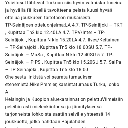
Ysivitoset lähtevät Turkuun siis hyvin valmistautuneina
ja hyvällä fiiliksellä tavoitteena pelata kuusi hyvää
ottelua joukkueen taitotason mukaisesti.
TP-Seinäjoen otteluohjelma:LA 4.7. TP-Seinäjoki – TKT
, Kupittaa Tn2 klo 12.40LA 4.7. TPV/Inter – TP-
Seinäjoki , Kupittaa N klo 15.20LA 4.7. Ilves/Keltainen
– TP-Seinäjoki , Kupittaa Tn5 klo 18.00SU 5.7. TP-
Seinäjoki – MuSa , Kupittaa N klo 12.40SU 5.7. TP-
Seinäjoki – PiPS , Kupittaa Tn5 klo 15.20SU 5.7. SalPa
– TP-Seinäjoki , Kupittaa Tn5 klo 18.00
Oheisesta linkistä voi seurata turnauksen
etenemistä.Nike Premier, karsintaturnaus Turku, lohko
A
Helsingin ja Kuopion aluekarsinnat on pelattuViimeisiin
peleihin asti mielenkiintonsa ja jännityksensä
tarjonneista lohkoista saatiin selville yhteensä 14
joukkuetta, jotka nähdään Pajulahden