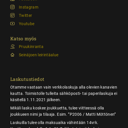
Instagram
Twitter
Youtube
Katso myös
Pruukinranta
Seinäjoen leirintäalue
Laskutustiedot
Otamme vastaan vain verkkolaskuja alla olevien kanavien
kautta. Toimistolle tulleita sähköposti- tai paperilaskuja ei
käsitellä 1.11.2021 jälkeen.
Mikäli lasku koskee joukkuetta, tulee viitteessä olla
joukkueen nimi ja tilaaja. Esim. ”P2006 / Matti Möttönen”
Laskuilla tulee olla maksuaika vähintään 14vrk.