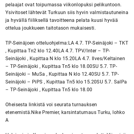
pelaajat ovat toipumassa viikonlopuksi pelikuntoon.
Ysivitoset lähtevät Turkuun siis hyvin valmistautuneina
ja hyvällä fiiliksellä tavoitteena pelata kuusi hyvää
ottelua joukkueen taitotason mukaisesti.
TP-Seinäjoen otteluohjelma:LA 4.7. TP-Seinäjoki – TKT
, Kupittaa Tn2 klo 12.40LA 4.7. TPV/Inter – TP-
Seinäjoki , Kupittaa N klo 15.20LA 4.7. Ilves/Keltainen
– TP-Seinäjoki , Kupittaa Tn5 klo 18.00SU 5.7. TP-
Seinäjoki – MuSa , Kupittaa N klo 12.40SU 5.7. TP-
Seinäjoki – PiPS , Kupittaa Tn5 klo 15.20SU 5.7. SalPa
– TP-Seinäjoki , Kupittaa Tn5 klo 18.00
Oheisesta linkistä voi seurata turnauksen
etenemistä.Nike Premier, karsintaturnaus Turku, lohko
A