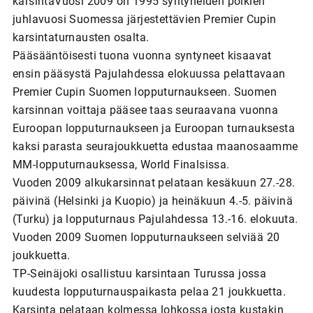
karsintaVuosi 2009 on 1995 syntyneiden poikien
juhlavuosi Suomessa järjestettävien Premier Cupin
karsintaturnausten osalta.
Pääsääntöisesti tuona vuonna syntyneet kisaavat
ensin pääsystä Pajulahdessa elokuussa pelattavaan
Premier Cupin Suomen lopputurnaukseen. Suomen
karsinnan voittaja pääsee taas seuraavana vuonna
Euroopan lopputurnaukseen ja Euroopan turnauksesta
kaksi parasta seurajoukkuetta edustaa maanosaamme
MM-lopputurnauksessa, World Finalsissa.
Vuoden 2009 alkukarsinnat pelataan kesäkuun 27.-28.
päivinä (Helsinki ja Kuopio) ja heinäkuun 4.-5. päivinä
(Turku) ja lopputurnaus Pajulahdessa 13.-16. elokuuta.
Vuoden 2009 Suomen lopputurnaukseen selviää 20
joukkuetta.
TP-Seinäjoki osallistuu karsintaan Turussa jossa
kuudesta lopputurnauspaikasta pelaa 21 joukkuetta.
Karsinta pelataan kolmessa lohkossa josta kustakin