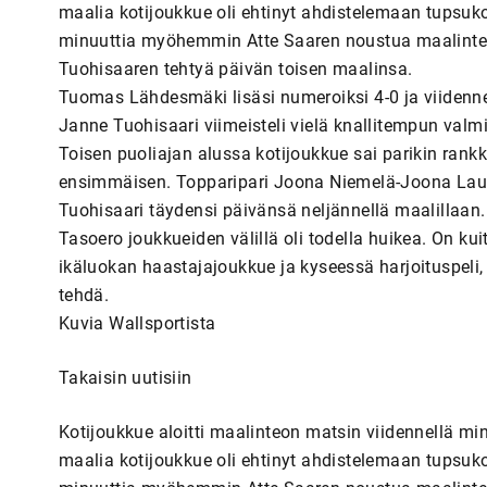
maalia kotijoukkue oli ehtinyt ahdistelemaan tupsukorv
minuuttia myöhemmin Atte Saaren noustua maalinteko
Tuohisaaren tehtyä päivän toisen maalinsa.
Tuomas Lähdesmäki lisäsi numeroiksi 4-0 ja viidennen
Janne Tuohisaari viimeisteli vielä knallitempun valm
Toisen puoliajan alussa kotijoukkue sai parikin rankk
ensimmäisen. Topparipari Joona Niemelä-Joona Lauta
Tuohisaari täydensi päivänsä neljännellä maalillaan.
Tasoero joukkueiden välillä oli todella huikea. On kui
ikäluokan haastajajoukkue ja kyseessä harjoituspeli
tehdä.
Kuvia Wallsportista
Takaisin uutisiin
Kotijoukkue aloitti maalinteon matsin viidennellä mi
maalia kotijoukkue oli ehtinyt ahdistelemaan tupsukorv