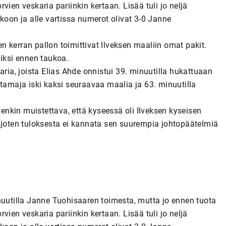
ien veskaria pariinkin kertaan. Lisää tuli jo neljä
on ja alle vartissa numerot olivat 3-0 Janne
 kerran pallon toimittivat Ilveksen maaliin omat pakit.
iiksi ennen taukoa.
aria, joista Elias Ahde onnistui 39. minuutilla hukattuaan
maja iski kaksi seuraavaa maalia ja 63. minuutilla
tenkin muistettava, että kyseessä oli Ilveksen kyseisen
, joten tuloksesta ei kannata sen suurempia johtopäätelmiä
nuutilla Janne Tuohisaaren toimesta, mutta jo ennen tuota
ien veskaria pariinkin kertaan. Lisää tuli jo neljä