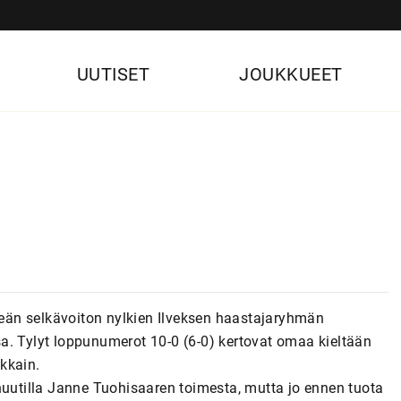
UUTISET
JOUKKUEET
lkeän selkävoiton nylkien Ilveksen haastajaryhmän
a. Tylyt loppunumerot 10-0 (6-0) kertovat omaa kieltään
akkain.
nuutilla Janne Tuohisaaren toimesta, mutta jo ennen tuota