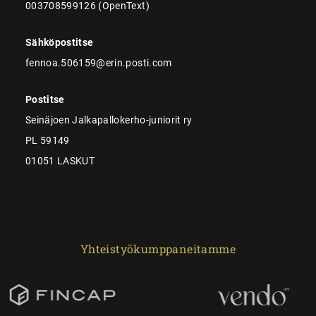
003708599126 (OpenText)
Sähköpostitse
fennoa.506159@erin.posti.com
Postitse
Seinäjoen Jalkapallokerho-juniorit ry
PL 59149
01051 LASKUT
Yhteistyökumppaneitamme