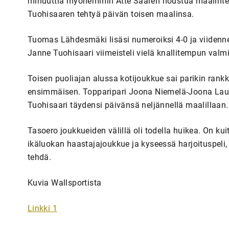
minuuttia myöhemmin Atte Saaren noustua maalinteko
Tuohisaaren tehtyä päivän toisen maalinsa.
Tuomas Lähdesmäki lisäsi numeroiksi 4-0 ja viidennen
Janne Tuohisaari viimeisteli vielä knallitempun valm
Toisen puoliajan alussa kotijoukkue sai parikin rankk
ensimmäisen. Topparipari Joona Niemelä-Joona Lauta
Tuohisaari täydensi päivänsä neljännellä maalillaan.
Tasoero joukkueiden välillä oli todella huikea. On kui
ikäluokan haastajajoukkue ja kyseessä harjoituspeli
tehdä.
Kuvia Wallsportista
Linkki 1