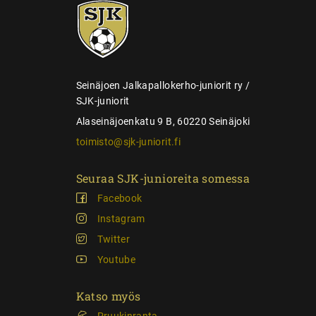
SJK-
l
juniorit
a
u
s
Seinäjoen Jalkapallokerho-juniorit ry /
SJK-juniorit
Alaseinäjoenkatu 9 B, 60220 Seinäjoki
toimisto@sjk-juniorit.fi
Seuraa SJK-junioreita somessa
Facebook
Instagram
Twitter
Youtube
Katso myös
Pruukinranta