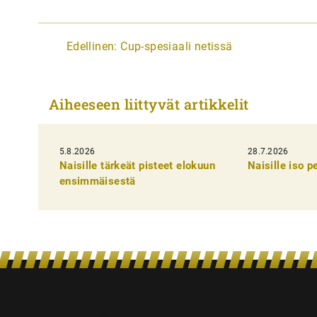
A
Edellinen:
Cup-spesiaali netissä
r
t
Aiheeseen liittyvät artikkelit
i
k
5.8.2026
k
28.7.2026
Naisille tärkeät pisteet elokuun
Naisille iso 
e
ensimmäisestä
l
i
e
n
s
e