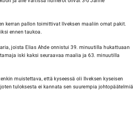
on ja alle vartissa numerot olivat 3-0 Janne
 kerran pallon toimittivat Ilveksen maaliin omat pakit.
iiksi ennen taukoa.
aria, joista Elias Ahde onnistui 39. minuutilla hukattuaan
maja iski kaksi seuraavaa maalia ja 63. minuutilla
tenkin muistettava, että kyseessä oli Ilveksen kyseisen
, joten tuloksesta ei kannata sen suurempia johtopäätelmiä