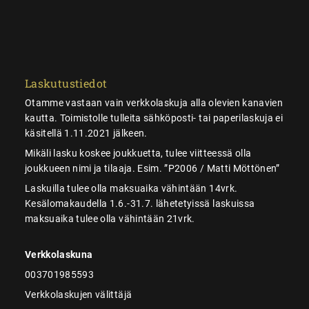
Laskutustiedot
Otamme vastaan vain verkkolaskuja alla olevien kanavien
kautta. Toimistolle tulleita sähköposti- tai paperilaskuja ei
käsitellä 1.11.2021 jälkeen.
Mikäli lasku koskee joukkuetta, tulee viitteessä olla
joukkueen nimi ja tilaaja. Esim. ”P2006 / Matti Möttönen”
Laskuilla tulee olla maksuaika vähintään 14vrk.
Kesälomakaudella 1.6.-31.7. lähetetyissä laskuissa
maksuaika tulee olla vähintään 21vrk.
Verkkolaskuna
003701985593
Verkkolaskujen välittäjä