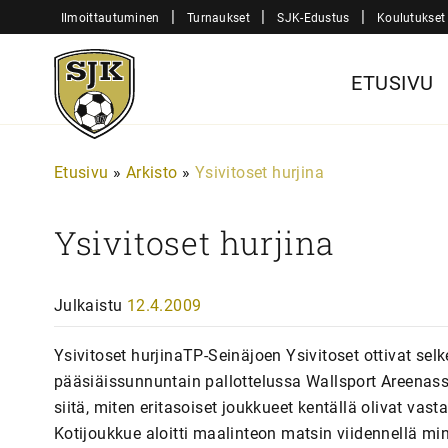
Siirry
|
|
|
Ilmoittautuminen
Turnaukset
SJK-Edustus
Koulutukset
sisältöön
Sjk-
ETUSIVU
Juniorit
Etusivu
»
Arkisto
»
Ysivitoset hurjina
Ysivitoset hurjina
Julkaistu
12.4.2009
Ysivitoset hurjinaTP-Seinäjoen Ysivitoset ottivat se
pääsiäissunnuntain pallottelussa Wallsport Areenass
siitä, miten eritasoiset joukkueet kentällä olivat vast
Kotijoukkue aloitti maalinteon matsin viidennellä mi