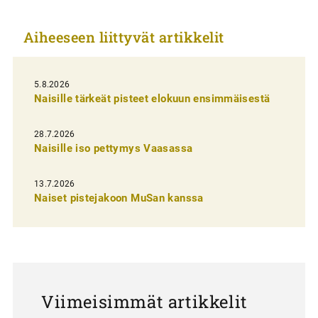
k
Aiheeseen liittyvät artikkelit
k
e
l
5.8.2026
Naisille tärkeät pisteet elokuun ensimmäisestä
i
e
28.7.2026
n
Naisille iso pettymys Vaasassa
s
13.7.2026
e
Naiset pistejakoon MuSan kanssa
l
a
u
s
Viimeisimmät artikkelit