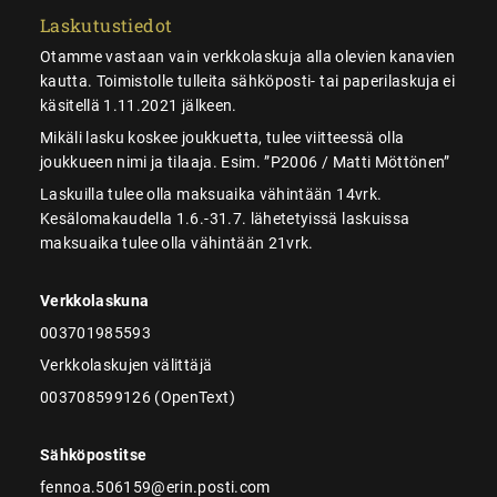
Laskutustiedot
Otamme vastaan vain verkkolaskuja alla olevien kanavien
kautta. Toimistolle tulleita sähköposti- tai paperilaskuja ei
käsitellä 1.11.2021 jälkeen.
Mikäli lasku koskee joukkuetta, tulee viitteessä olla
joukkueen nimi ja tilaaja. Esim. ”P2006 / Matti Möttönen”
Laskuilla tulee olla maksuaika vähintään 14vrk.
Kesälomakaudella 1.6.-31.7. lähetetyissä laskuissa
maksuaika tulee olla vähintään 21vrk.
Verkkolaskuna
003701985593
Verkkolaskujen välittäjä
003708599126 (OpenText)
Sähköpostitse
fennoa.506159@erin.posti.com