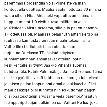
paremmalla prosentilla voisi viimeistelyä ihan
kohtuudella odottaa. Maalia saatiin odottaa 30 min. ja
vasta silloin Elias Ahde teki vapauttavan osuman.
Loppunumerot 1-0 eivät kuvaa millään tavalla
joukkuiden välistä tasoeroa, sillä niin paljon parempi
TP ottelussa oli. Maalissa pelannut Valtteri Peitso sai
rauhassa kannustaa omiaan maalintekoon, sillä
Valtterille ei tullut ottelussa ainuttakaan
torjuntaa.Ottelussa TP:läisistä erityisen
kunniamaininnan ansaitsevat ottelun lopun
keskikentälle siirtynyt Jaakko Vihanta,Tuomas
Lähdesmäki, Patrik Puhtimäki ja Janne Silvonen. Tämä
nelikko pyöritti Ilvestä tahtonsa mukaan ja taistelivat
jokaisen pallon loppun asti omalle joukkueelle. Ellei
maalipaikkoja olisi tuhrattu niin tolkuttoman paljon,
olisi päätösottelun arvosana vielä parempi.Ansaitun
tsempparipelaajan palkinnon sai Valtteri Peitso, joka