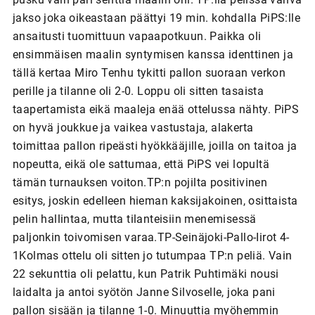
jakso joka oikeastaan päättyi 19 min. kohdalla PiPS:lle
ansaitusti tuomittuun vapaapotkuun. Paikka oli
ensimmäisen maalin syntymisen kanssa identtinen ja
tällä kertaa Miro Tenhu tykitti pallon suoraan verkon
perille ja tilanne oli 2-0. Loppu oli sitten tasaista
taapertamista eikä maaleja enää ottelussa nähty. PiPS
on hyvä joukkue ja vaikea vastustaja, alakerta
toimittaa pallon ripeästi hyökkääjille, joilla on taitoa ja
nopeutta, eikä ole sattumaa, että PiPS vei lopultä
tämän turnauksen voiton.TP:n pojilta positivinen
esitys, joskin edelleen hieman kaksijakoinen, osittaista
pelin hallintaa, mutta tilanteisiin menemisessä
paljonkin toivomisen varaa.TP-Seinäjoki-Pallo-Iirot 4-
1Kolmas ottelu oli sitten jo tutumpaa TP:n peliä. Vain
22 sekunttia oli pelattu, kun Patrik Puhtimäki nousi
laidalta ja antoi syötön Janne Silvoselle, joka pani
pallon sisään ja tilanne 1-0. Minuuttia myöhemmin