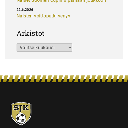
Naiset Suomen Cupin 8 parhaan joukkoon
22.6.2026
Naisten voittoputki venyy
Arkistot
Arkistot
SJK-
juniorit