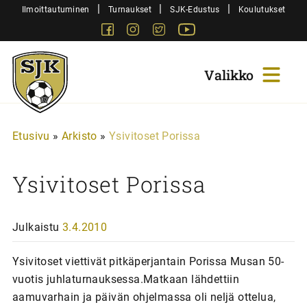
Siirry
|
|
|
Ilmoittautuminen
Turnaukset
SJK-Edustus
Koulutukset
sisältöön
Facebook
Instagram
Twitter
Youtube
Sjk-
Juniorit
Etusivu
»
Arkisto
»
Ysivitoset Porissa
Ysivitoset Porissa
Julkaistu
3.4.2010
Ysivitoset viettivät pitkäperjantain Porissa Musan 50-
vuotis juhlaturnauksessa.Matkaan lähdettiin
aamuvarhain ja päivän ohjelmassa oli neljä ottelua,