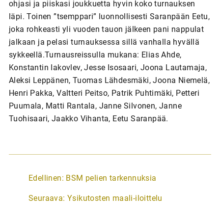
ohjasi ja piiskasi joukkuetta hyvin koko turnauksen
läpi. Toinen ”tsemppari” luonnollisesti Saranpään Eetu,
joka rohkeasti yli vuoden tauon jälkeen pani nappulat
jalkaan ja pelasi turnauksessa sillä vanhalla hyvällä
sykkeellä.Turnausreissulla mukana: Elias Ahde,
Konstantin Iakovlev, Jesse Isosaari, Joona Lautamaja,
Aleksi Leppänen, Tuomas Lähdesmäki, Joona Niemelä,
Henri Pakka, Valtteri Peitso, Patrik Puhtimäki, Petteri
Puumala, Matti Rantala, Janne Silvonen, Janne
Tuohisaari, Jaakko Vihanta, Eetu Saranpää.
A
Edellinen:
BSM pelien tarkennuksia
r
Seuraava:
Ysikutosten maali-iloittelu
t
i