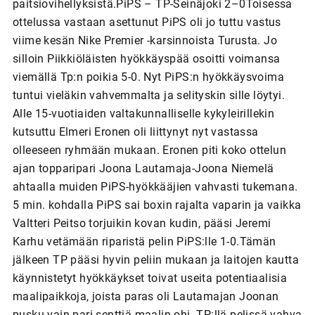
paitsiovihellyksistä.PiPS – TP-Seinäjoki 2–0Toisessa
ottelussa vastaan asettunut PiPS oli jo tuttu vastus
viime kesän Nike Premier -karsinnoista Turusta. Jo
silloin Piikkiöläisten hyökkäyspää osoitti voimansa
viemällä Tp:n poikia 5-0. Nyt PiPS:n hyökkäysvoima
tuntui vieläkin vahvemmalta ja selityskin sille löytyi.
Alle 15-vuotiaiden valtakunnalliselle kykyleirillekin
kutsuttu Elmeri Eronen oli liittynyt nyt vastassa
olleeseen ryhmään mukaan. Eronen piti koko ottelun
ajan topparipari Joona Lautamaja-Joona Niemelä
ahtaalla muiden PiPS-hyökkääjien vahvasti tukemana.
5 min. kohdalla PiPS sai boxin rajalta vaparin ja vaikka
Valtteri Peitso torjuikin kovan kudin, pääsi Jeremi
Karhu vetämään riparistä pelin PiPS:lle 1-0.Tämän
jälkeen TP pääsi hyvin peliin mukaan ja laitojen kautta
käynnistetyt hyökkäykset toivat useita potentiaalisia
maalipaikkoja, joista paras oli Lautamajan Joonan
pusku vain pari senttiä maalin ohi. TP:llä pelissä vahva