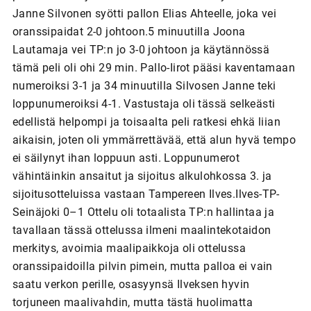
Janne Silvonen syötti pallon Elias Ahteelle, joka vei
oranssipaidat 2-0 johtoon.5 minuutilla Joona
Lautamaja vei TP:n jo 3-0 johtoon ja käytännössä
tämä peli oli ohi 29 min. Pallo-Iirot pääsi kaventamaan
numeroiksi 3-1 ja 34 minuutilla Silvosen Janne teki
loppunumeroiksi 4-1. Vastustaja oli tässä selkeästi
edellistä helpompi ja toisaalta peli ratkesi ehkä liian
aikaisin, joten oli ymmärrettävää, että alun hyvä tempo
ei säilynyt ihan loppuun asti. Loppunumerot
vähintäinkin ansaitut ja sijoitus alkulohkossa 3. ja
sijoitusotteluissa vastaan Tampereen Ilves.Ilves-TP-
Seinäjoki 0–1 Ottelu oli totaalista TP:n hallintaa ja
tavallaan tässä ottelussa ilmeni maalintekotaidon
merkitys, avoimia maalipaikkoja oli ottelussa
oranssipaidoilla pilvin pimein, mutta palloa ei vain
saatu verkon perille, osasyynsä Ilveksen hyvin
torjuneen maalivahdin, mutta tästä huolimatta