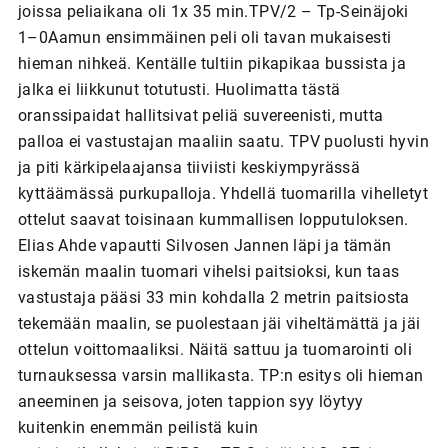
joissa peliaikana oli 1x 35 min.TPV/2 – Tp-Seinäjoki
1–0Aamun ensimmäinen peli oli tavan mukaisesti
hieman nihkeä. Kentälle tultiin pikapikaa bussista ja
jalka ei liikkunut totutusti. Huolimatta tästä
oranssipaidat hallitsivat peliä suvereenisti, mutta
palloa ei vastustajan maaliin saatu. TPV puolusti hyvin
ja piti kärkipelaajansa tiiviisti keskiympyrässä
kyttäämässä purkupalloja. Yhdellä tuomarilla vihelletyt
ottelut saavat toisinaan kummallisen lopputuloksen.
Elias Ahde vapautti Silvosen Jannen läpi ja tämän
iskemän maalin tuomari vihelsi paitsioksi, kun taas
vastustaja pääsi 33 min kohdalla 2 metrin paitsiosta
tekemään maalin, se puolestaan jäi viheltämättä ja jäi
ottelun voittomaaliksi. Näitä sattuu ja tuomarointi oli
turnauksessa varsin mallikasta. TP:n esitys oli hieman
aneeminen ja seisova, joten tappion syy löytyy
kuitenkin enemmän peilistä kuin