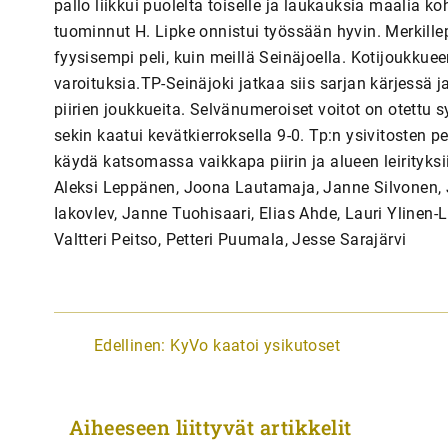
pallo liikkui puolelta toiselle ja laukauksia maalia k
tuominnut H. Lipke onnistui työssään hyvin. Merkille
fyysisempi peli, kuin meillä Seinäjoella. Kotijoukkueen
varoituksia.TP-Seinäjoki jatkaa siis sarjan kärjessä
piirien joukkueita. Selvänumeroiset voitot on otettu 
sekin kaatui kevätkierroksella 9-0. Tp:n ysivitosten p
käydä katsomassa vaikkapa piirin ja alueen leirityksii
Aleksi Leppänen, Joona Lautamaja, Janne Silvonen,
Iakovlev, Janne Tuohisaari, Elias Ahde, Lauri Ylinen
Valtteri Peitso, Petteri Puumala, Jesse Sarajärvi
A
Edellinen:
KyVo kaatoi ysikutoset
r
t
Aiheeseen liittyvät artikkelit
i