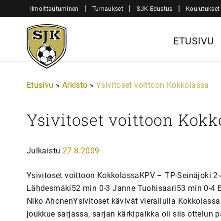
Siirry
|
|
|
Ilmoittautuminen
Turnaukset
SJK-Edustus
Koulutukset
sisältöön
Sjk-
ETUSIVU
Juniorit
Etusivu
»
Arkisto
»
Ysivitoset voittoon Kokkolassa
Ysivitoset voittoon Kokk
Julkaistu
27.8.2009
Ysivitoset voittoon KokkolassaKPV – TP-Seinäjoki 2
Lähdesmäki52 min 0-3 Janne Tuohisaari53 min 0-4 E
Niko AhonenYsivitoset kävivät vierailulla Kokkolassa
joukkue sarjassa, sarjan kärkipaikka oli siis ottelu