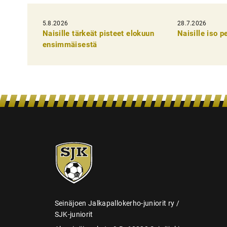
k
5.8.2026
k
28.7.2026
Naisille tärkeät pisteet elokuun
Naisille iso 
e
ensimmäisestä
l
i
e
n
s
e
SJK-
l
juniorit
a
u
s
Seinäjoen Jalkapallokerho-juniorit ry /
SJK-juniorit