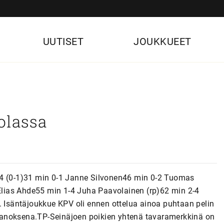
UUTISET
JOUKKUEET
olassa
-4 (0-1)31 min 0-1 Janne Silvonen46 min 0-2 Tuomas
lias Ahde55 min 1-4 Juha Paavolainen (rp)62 min 2-4
. Isäntäjoukkue KPV oli ennen ottelua ainoa puhtaan pelin
n panoksena.TP-Seinäjoen poikien yhtenä tavaramerkkinä on