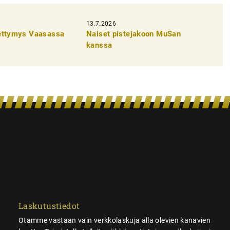
13.7.2026
pettymys Vaasassa
Naiset pistejakoon MuSan
kanssa
Laskutustiedot
Otamme vastaan vain verkkolaskuja alla olevien kanavien