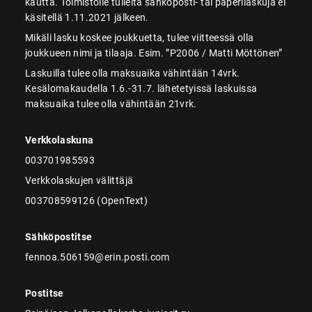
kautta. Toimistolle tulleita sähköposti- tai paperilaskuja ei
käsitellä 1.11.2021 jälkeen.
Mikäli lasku koskee joukkuetta, tulee viitteessä olla
joukkueen nimi ja tilaaja. Esim. ”P2006 / Matti Möttönen”
Laskuilla tulee olla maksuaika vähintään 14vrk.
Kesälomakaudella 1.6.-31.7. lähetetyissä laskuissa
maksuaika tulee olla vähintään 21vrk.
Verkkolaskuna
003701985593
Verkkolaskujen välittäjä
003708599126 (OpenText)
Sähköpostitse
fennoa.506159@erin.posti.com
Postitse