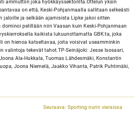
ohti ammuttiin joka hyökkäyssektorilta.Ottelun yksin
pantavaa on että, Keski-Pohjanmaalla sallitaan selkeästi
 jaloille ja selkään ajamisista Lipke jakoi sitten
 ja dominoi pelillään niin Vaasan kuin Keski-Pohjanmaan
syyskierroksella kaikista lukuunottamatta GBK:ta, joka
eli on hienoa katseltavaa, joita voisivat useamminkin
n valintoja tekevät tahot.TP-Seinäjoki: Jesse Isosaari,
 Joona Ala-Hukkala, Tuomas Lähdesmäki, Konstantin
-Luopa, Joona Niemelä, Jaakko Vihanta, Patrik Puhtimäki,
Seuraava:
Sporting nurin vieraissa