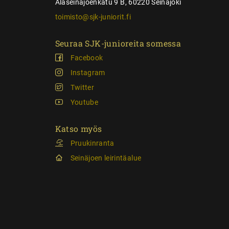
Alaseinäjoenkatu 9 B, 60220 Seinäjoki
toimisto@sjk-juniorit.fi
Seuraa SJK-junioreita somessa
Facebook
Instagram
Twitter
Youtube
Katso myös
Pruukinranta
Seinäjoen leirintäalue