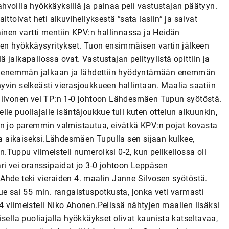
vahvoilla hyökkäyksillä ja painaa peli vastustajan päätyyn.
aittoivat heti alkuvihellyksestä ”sata lasiin” ja saivat
äinen vartti mentiin KPV:n hallinnassa ja Heidän
jen hyökkäysyritykset. Tuon ensimmäisen vartin jälkeen
lä jalkapallossa ovat. Vastustajan pelityylistä opittiin ja
öttöjä enemmän jalkaan ja lähdettiin hyödyntämään enemmän
 hyvin selkeästi vierasjoukkueen hallintaan. Maalia saatiin
 Silvonen vei TP:n 1-0 johtoon Lähdesmäen Tupun syötöstä.
le puoliajalle isäntäjoukkue tuli kuten ottelun alkuunkin,
enkin jo paremmin valmistautua, eivätkä KPV:n pojat kovasta
ita aikaiseksi.Lähdesmäen Tupulla sen sijaan kulkee,
en.Tuppu viimeisteli numeroiksi 0-2, kun pelikellossa oli
ri vei oranssipaidat jo 3-0 johtoon Leppäsen
Ahde teki vieraiden 4. maalin Janne Silvosen syötöstä.
ue sai 55 min. rangaistuspotkusta, jonka veti varmasti
 viimeisteli Niko Ahonen.Pelissä nähtyjen maalien lisäksi
toisella puoliajalla hyökkäykset olivat kaunista katseltavaa,