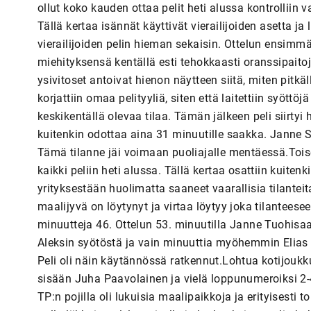
ollut koko kauden ottaa pelit heti alussa kontrolliin 
Tällä kertaa isännät käyttivät vierailijoiden asetta ja l
vierailijoiden pelin hieman sekaisin. Ottelun ensimm
miehityksensä kentällä esti tehokkaasti oranssipaito
ysivitoset antoivat hienon näytteen siitä, miten pitkäl
korjattiin omaa pelityyliä, siten että laitettiin sy
keskikentällä olevaa tilaa. Tämän jälkeen peli siirtyi
kuitenkin odottaa aina 31 minuutille saakka. Janne
Tämä tilanne jäi voimaan puoliajalle mentäessä.Toisel
kaikki peliin heti alussa. Tällä kertaa osattiin kuit
yrityksestään huolimatta saaneet vaarallisia tilante
maalijyvä on löytynyt ja virtaa löytyy joka tilanteese
minuutteja 46. Ottelun 53. minuutilla Janne Tuohisaa
Aleksin syötöstä ja vain minuuttia myöhemmin Elias 
Peli oli näin käytännössä ratkennut.Lohtua kotijoukk
sisään Juha Paavolainen ja vielä loppunumeroiksi 2-4
TP:n pojilla oli lukuisia maalipaikkoja ja erityisesti 