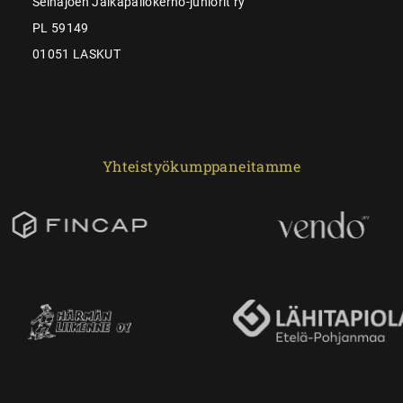
Seinäjoen Jalkapallokerho-juniorit ry
PL 59149
01051 LASKUT
Yhteistyökumppaneitamme