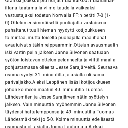
Oranssi joukkue piti hurjat maalitalkoot maanantai-
iltana kaatamalla viime kaudella vaikeaksi
vastustajaksi todetun Norrvalla FF:n peräti 7-0 (1-
0).Ottelun ensimmäisellä puoliajalla vastaisena
puhaltanut tuuli hieman hyydytti kotijoukkueen
toimintaa, mutta toisella puoliajalla maalihanat
avautuivat sitäkin reippaammin.Ottelun avausmaalin
iski vartin pelin jälkeen Janne Silvonen saatuaan
syötön loistavan ottelun pelanneelta ja viittä maalia
pohjustamassa olleelta Jesse Sarajärveltä. Seuraava
osuma syntyi 31. minuutilla ja asialla oli sama
parivaljakko.Aleksi Leppänen lisäsi kotijoukkueen
johon kolmeen maaliin 40. minuutilla Tuomas
Lähdesmäen ja Jesse Sarajärven nätin syöttelyn
jälkeen. Vain minuuttia myöhemmin Janne Silvonen
täydensi hattutemppunsa ja 49. minuutilla Tuomas
Lähdesmäki teki jo 5-0. Kolme minuuttia edellisestä
osumasta oli asialla Joona Lautamaja Aleksei