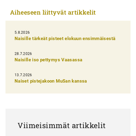
k
Aiheeseen liittyvät artikkelit
k
e
l
5.8.2026
Naisille tärkeät pisteet elokuun ensimmäisestä
i
e
28.7.2026
n
Naisille iso pettymys Vaasassa
s
13.7.2026
e
Naiset pistejakoon MuSan kanssa
l
a
u
s
Viimeisimmät artikkelit