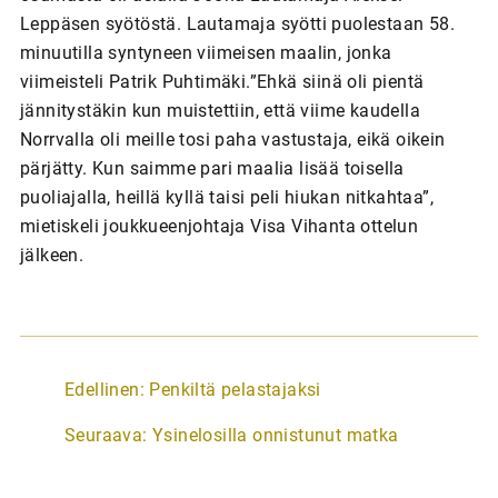
Leppäsen syötöstä. Lautamaja syötti puolestaan 58.
minuutilla syntyneen viimeisen maalin, jonka
viimeisteli Patrik Puhtimäki.”Ehkä siinä oli pientä
jännitystäkin kun muistettiin, että viime kaudella
Norrvalla oli meille tosi paha vastustaja, eikä oikein
pärjätty. Kun saimme pari maalia lisää toisella
puoliajalla, heillä kyllä taisi peli hiukan nitkahtaa”,
mietiskeli joukkueenjohtaja Visa Vihanta ottelun
jälkeen.
A
Edellinen:
Penkiltä pelastajaksi
r
Seuraava:
Ysinelosilla onnistunut matka
t
i