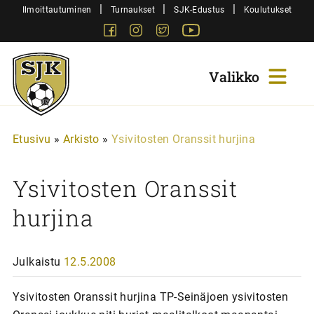
Siirry
|
|
|
Ilmoittautuminen
Turnaukset
SJK-Edustus
Koulutukset
sisältöön
Facebook
Instagram
Twitter
Youtube
Sjk-
Juniorit
Etusivu
»
Arkisto
»
Ysivitosten Oranssit hurjina
Ysivitosten Oranssit
hurjina
Julkaistu
12.5.2008
Ysivitosten Oranssit hurjina TP-Seinäjoen ysivitosten