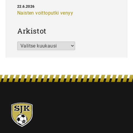
22.6.2026
Naisten voittoputki venyy
Arkistot
Arkistot
SJK-
juniorit