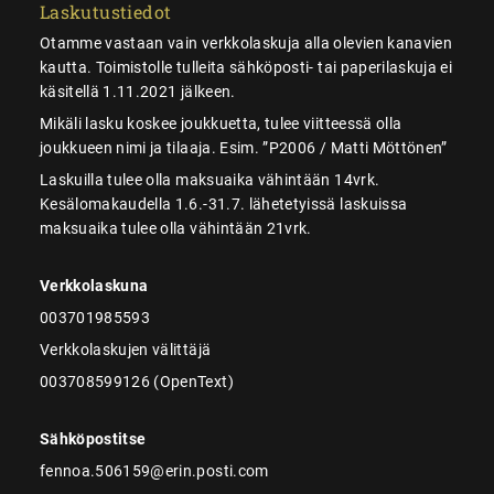
Laskutustiedot
Otamme vastaan vain verkkolaskuja alla olevien kanavien
kautta. Toimistolle tulleita sähköposti- tai paperilaskuja ei
käsitellä 1.11.2021 jälkeen.
Mikäli lasku koskee joukkuetta, tulee viitteessä olla
joukkueen nimi ja tilaaja. Esim. ”P2006 / Matti Möttönen”
Laskuilla tulee olla maksuaika vähintään 14vrk.
Kesälomakaudella 1.6.-31.7. lähetetyissä laskuissa
maksuaika tulee olla vähintään 21vrk.
Verkkolaskuna
003701985593
Verkkolaskujen välittäjä
003708599126 (OpenText)
Sähköpostitse
fennoa.506159@erin.posti.com