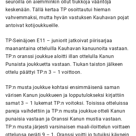
seuroilla on aiemminkin ollut tiukkoja vääntöjä
keskenään. Tällä kertaa TP osoittautui hieman
vahvemmaksi, mutta hyvän vastuksen Kauhavan pojat
antoivat kotijoukkueille.
TP-Seinäjoen E11 – juniorit jatkoivat piirisarjaa
maanantaina otteluilla Kauhavan kanuunoita vastaan.
TP:n oranssi joukkue aloitti illan ottelulla Kanun
Punaista joukkuetta vastaan. Tiukan taiston jälkeen
ottelu päättyi TP:n 3 – 1 voittoon.
TP:n musta joukkue kohtasi ensimmäisenä saman
värisen Kanun joukkueen ja lopputulokseksi kirjattiin
samat 3 – 1 lukemat TP:n voitoksi. Toisissa otteluissa
pareja vaihdettiin ja TP:n musta joukkue otteli Kanun
punaisia vastaan ja Oranssi Kanun mustia vastaan.
TP:n musta järjesti varsinaisen maali-iloittelun voittaen
ottelunsa peräti 9 – 1. Oranssi voitti jo tutuiksi käynein