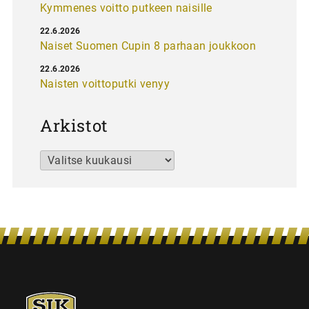
Kymmenes voitto putkeen naisille
22.6.2026
Naiset Suomen Cupin 8 parhaan joukkoon
22.6.2026
Naisten voittoputki venyy
Arkistot
Arkistot
SJK-