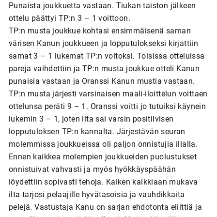
Punaista joukkuetta vastaan. Tiukan taiston jälkeen
ottelu päättyi TP:n 3 – 1 voittoon.
TP:n musta joukkue kohtasi ensimmäisenä saman
värisen Kanun joukkueen ja lopputulokseksi kirjattiin
samat 3 – 1 lukemat TP:n voitoksi. Toisissa otteluissa
pareja vaihdettiin ja TP:n musta joukkue otteli Kanun
punaisia vastaan ja Oranssi Kanun mustia vastaan.
TP:n musta järjesti varsinaisen maali-iloittelun voittaen
ottelunsa peräti 9 – 1. Oranssi voitti jo tutuiksi käynein
lukemin 3 – 1, joten ilta sai varsin positiivisen
lopputuloksen TP:n kannalta. Järjestävän seuran
molemmissa joukkueissa oli paljon onnistujia illalla.
Ennen kaikkea molempien joukkueiden puolustukset
onnistuivat vahvasti ja myös hyökkäyspäähän
löydettiin sopivasti tehoja. Kaiken kaikkiaan mukava
ilta tarjosi pelaajille hyvätasoisia ja vauhdikkaita
pelejä. Vastustaja Kanu on sarjan ehdotonta eliittiä ja