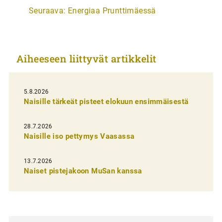
Seuraava:
Energiaa Prunttimäessä
t
i
k
Aiheeseen liittyvät artikkelit
k
e
l
5.8.2026
Naisille tärkeät pisteet elokuun ensimmäisestä
i
e
28.7.2026
n
Naisille iso pettymys Vaasassa
s
13.7.2026
e
Naiset pistejakoon MuSan kanssa
l
a
u