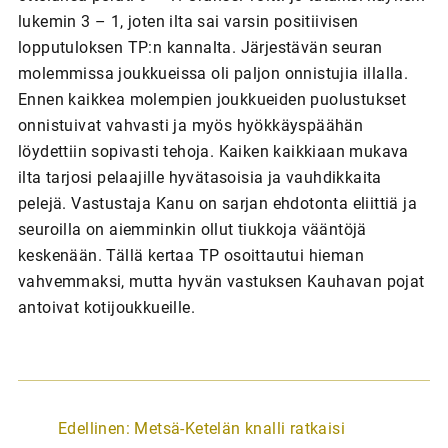
lukemin 3 – 1, joten ilta sai varsin positiivisen
lopputuloksen TP:n kannalta. Järjestävän seuran
molemmissa joukkueissa oli paljon onnistujia illalla.
Ennen kaikkea molempien joukkueiden puolustukset
onnistuivat vahvasti ja myös hyökkäyspäähän
löydettiin sopivasti tehoja. Kaiken kaikkiaan mukava
ilta tarjosi pelaajille hyvätasoisia ja vauhdikkaita
pelejä. Vastustaja Kanu on sarjan ehdotonta eliittiä ja
seuroilla on aiemminkin ollut tiukkoja vääntöjä
keskenään. Tällä kertaa TP osoittautui hieman
vahvemmaksi, mutta hyvän vastuksen Kauhavan pojat
antoivat kotijoukkueille.
A
Edellinen:
Metsä-Ketelän knalli ratkaisi
r