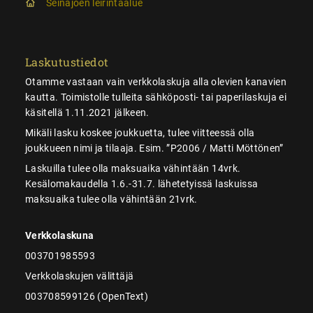
Seinäjoen leirintäalue
Laskutustiedot
Otamme vastaan vain verkkolaskuja alla olevien kanavien
kautta. Toimistolle tulleita sähköposti- tai paperilaskuja ei
käsitellä 1.11.2021 jälkeen.
Mikäli lasku koskee joukkuetta, tulee viitteessä olla
joukkueen nimi ja tilaaja. Esim. ”P2006 / Matti Möttönen”
Laskuilla tulee olla maksuaika vähintään 14vrk.
Kesälomakaudella 1.6.-31.7. lähetetyissä laskuissa
maksuaika tulee olla vähintään 21vrk.
Verkkolaskuna
003701985593
Verkkolaskujen välittäjä
003708599126 (OpenText)