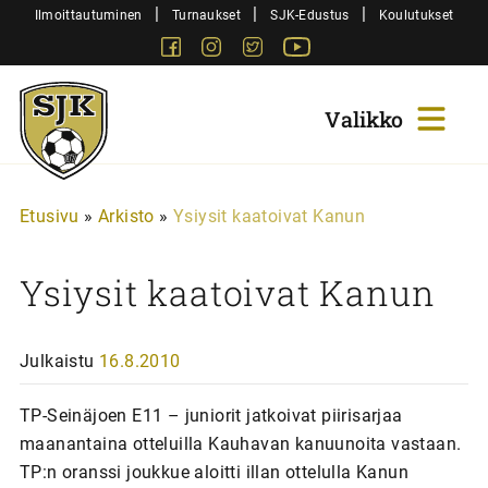
Siirry
|
|
|
Ilmoittautuminen
Turnaukset
SJK-Edustus
Koulutukset
sisältöön
Facebook
Instagram
Twitter
Youtube
Sjk-
Juniorit
Etusivu
»
Arkisto
»
Ysiysit kaatoivat Kanun
Ysiysit kaatoivat Kanun
Julkaistu
16.8.2010
TP-Seinäjoen E11 – juniorit jatkoivat piirisarjaa
maanantaina otteluilla Kauhavan kanuunoita vastaan.
TP:n oranssi joukkue aloitti illan ottelulla Kanun