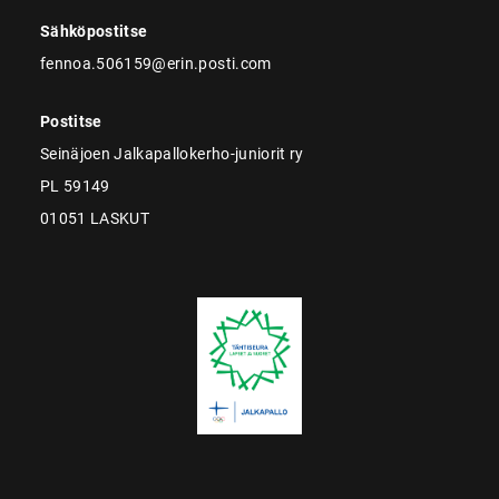
Sähköpostitse
fennoa.506159@erin.posti.com
Postitse
Seinäjoen Jalkapallokerho-juniorit ry
PL 59149
01051 LASKUT