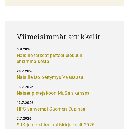
l
a
u
s
Viimeisimmät artikkelit
5.8.2026
Naisille tärkeät pisteet elokuun
ensimmäisestä
28.7.2026
Naisille iso pettymys Vaasassa
13.7.2026
Naiset pistejakoon MuSan kanssa
13.7.2026
HPS vahvempi Suomen Cupissa
7.7.2026
SJK-junioreiden uutiskirje kesä 2026