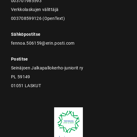
003701985593
Verkkolaskujen välittäjä
003708599126 (OpenText)
Sähköpostitse
fennoa.506159@erin.posti.com
Postitse
Seinäjoen Jalkapallokerho-juniorit ry
PL 59149
01051 LASKUT