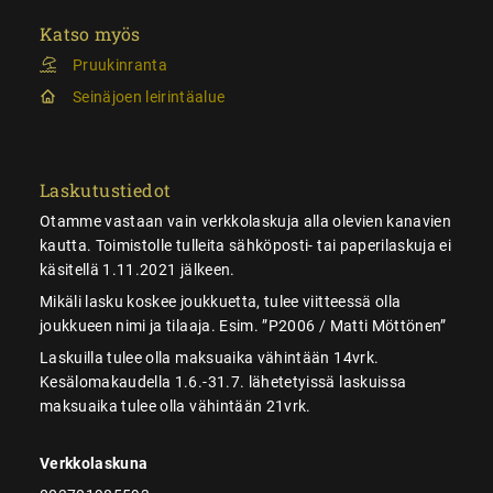
Katso myös
Pruukinranta
Seinäjoen leirintäalue
Laskutustiedot
Otamme vastaan vain verkkolaskuja alla olevien kanavien
kautta. Toimistolle tulleita sähköposti- tai paperilaskuja ei
käsitellä 1.11.2021 jälkeen.
Mikäli lasku koskee joukkuetta, tulee viitteessä olla
joukkueen nimi ja tilaaja. Esim. ”P2006 / Matti Möttönen”
Laskuilla tulee olla maksuaika vähintään 14vrk.
Kesälomakaudella 1.6.-31.7. lähetetyissä laskuissa
maksuaika tulee olla vähintään 21vrk.
Verkkolaskuna