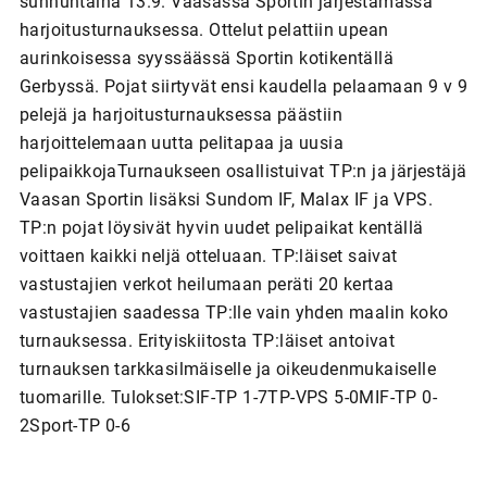
sunnuntaina 13.9. Vaasassa Sportin järjestämässä
harjoitusturnauksessa. Ottelut pelattiin upean
aurinkoisessa syyssäässä Sportin kotikentällä
Gerbyssä. Pojat siirtyvät ensi kaudella pelaamaan 9 v 9
pelejä ja harjoitusturnauksessa päästiin
harjoittelemaan uutta pelitapaa ja uusia
pelipaikkojaTurnaukseen osallistuivat TP:n ja järjestäjä
Vaasan Sportin lisäksi Sundom IF, Malax IF ja VPS.
TP:n pojat löysivät hyvin uudet pelipaikat kentällä
voittaen kaikki neljä otteluaan. TP:läiset saivat
vastustajien verkot heilumaan peräti 20 kertaa
vastustajien saadessa TP:lle vain yhden maalin koko
turnauksessa. Erityiskiitosta TP:läiset antoivat
turnauksen tarkkasilmäiselle ja oikeudenmukaiselle
tuomarille. Tulokset:SIF-TP 1-7TP-VPS 5-0MIF-TP 0-
2Sport-TP 0-6