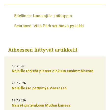
A
Edellinen:
Haastajille kotitappio
r
Seuraava:
Villa Park seuraava pysäkki
t
i
k
Aiheeseen liittyvät artikkelit
k
e
l
5.8.2026
Naisille tärkeät pisteet elokuun ensimmäisestä
i
e
28.7.2026
n
Naisille iso pettymys Vaasassa
s
13.7.2026
e
Naiset pistejakoon MuSan kanssa