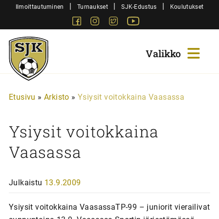
Siirry
|
|
|
Ilmoittautuminen
Turnaukset
SJK-Edustus
Koulutukset
sisältöön
Facebook
Instagram
Twitter
Youtube
Sjk-
Juniorit
Etusivu
»
Arkisto
»
Ysiysit voitokkaina Vaasassa
Ysiysit voitokkaina
Vaasassa
Julkaistu
13.9.2009
Ysiysit voitokkaina VaasassaTP-99 – juniorit vierailivat