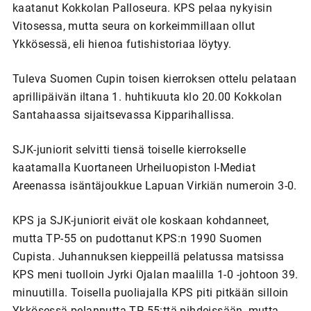
kaatanut Kokkolan Palloseura. KPS pelaa nykyisin
Vitosessa, mutta seura on korkeimmillaan ollut
Ykkösessä, eli hienoa futishistoriaa löytyy.
Tuleva Suomen Cupin toisen kierroksen ottelu pelataan
aprillipäivän iltana 1. huhtikuuta klo 20.00 Kokkolan
Santahaassa sijaitsevassa Kipparihallissa.
SJK-juniorit selvitti tiensä toiselle kierrokselle
kaatamalla Kuortaneen Urheiluopiston I-Mediat
Areenassa isäntäjoukkue Lapuan Virkiän numeroin 3-0.
KPS ja SJK-juniorit eivät ole koskaan kohdanneet,
mutta TP-55 on pudottanut KPS:n 1990 Suomen
Cupista. Juhannuksen kieppeillä pelatussa matsissa
KPS meni tuolloin Jyrki Ojalan maalilla 1-0 -johtoon 39.
minuutilla. Toisella puoliajalla KPS piti pitkään silloin
Ykkösessä pelannutta TP-55:ttä pihdeissään, mutta