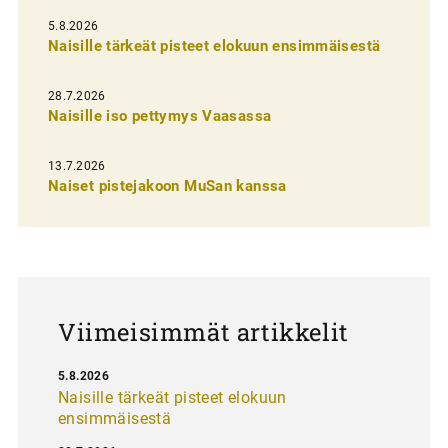
i
5.8.2026
Naisille tärkeät pisteet elokuun ensimmäisestä
e
n
28.7.2026
Naisille iso pettymys Vaasassa
s
e
13.7.2026
l
Naiset pistejakoon MuSan kanssa
a
u
s
Viimeisimmät artikkelit
5.8.2026
Naisille tärkeät pisteet elokuun
ensimmäisestä