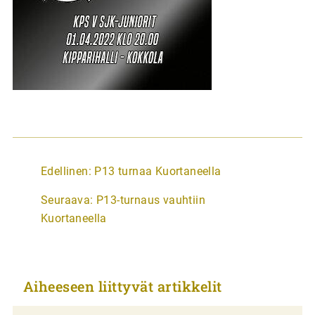
A
Edellinen:
P13 turnaa Kuortaneella
r
Seuraava:
P13-turnaus vauhtiin
t
Kuortaneella
i
k
k
Aiheeseen liittyvät artikkelit
e
l