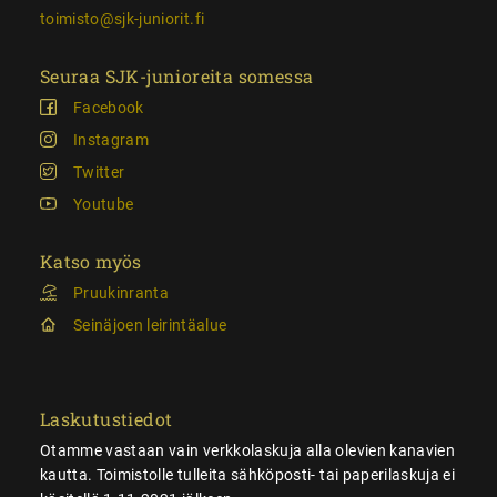
toimisto@sjk-juniorit.fi
Seuraa SJK-junioreita somessa
Facebook
Instagram
Twitter
Youtube
Katso myös
Pruukinranta
Seinäjoen leirintäalue
Laskutustiedot
Otamme vastaan vain verkkolaskuja alla olevien kanavien
kautta. Toimistolle tulleita sähköposti- tai paperilaskuja ei