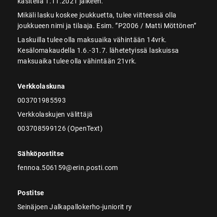
käsitellä 1.11.2021 jälkeen.
Mikäli lasku koskee joukkuetta, tulee viitteessä olla
joukkueen nimi ja tilaaja. Esim. ”P2006 / Matti Möttönen”
Laskuilla tulee olla maksuaika vähintään 14vrk.
Kesälomakaudella 1.6.-31.7. lähetetyissä laskuissa
maksuaika tulee olla vähintään 21vrk.
Verkkolaskuna
003701985593
Verkkolaskujen välittäjä
003708599126 (OpenText)
Sähköpostitse
fennoa.506159@erin.posti.com
Postitse
Seinäjoen Jalkapallokerho-juniorit ry