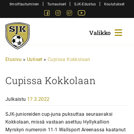
Siirry
|
|
|
Ilmoittautuminen
Turnaukset
SJK-Edustus
Koulutukset
sisältöön
Facebook
Instagram
Twitter
Youtube
Sjk-
Juniorit
Etusivu
»
Uutiset
»
Cupissa Kokkolaan
Cupissa Kokkolaan
Julkaistu
17.3.2022
SJK-junioreiden cup-juna puksuttaa seuraavaksi
Kokkolaan, missä vastaan asettuu Hyllykallion
Myrskyn numeroin 11-1 Wallsport Areenassa kaatanut