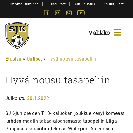
Siirry
|
|
|
Ilmoittautuminen
Turnaukset
SJK-Edustus
Koulutukset
sisältöön
Facebook
Instagram
Twitter
Youtube
Sjk-
Juniorit
Etusivu
»
Uutiset
»
Hyvä nousu tasapeliin
Hyvä nousu tasapeliin
Julkaistu
30.1.2022
SJK-junioreiden T13-ikäluokan joukkue venyi komeasti
kahden maalin takaa-ajoasemasta tasapeliin Liiga
Pohjoisen karsintaottelussa Wallsport Areenassa.