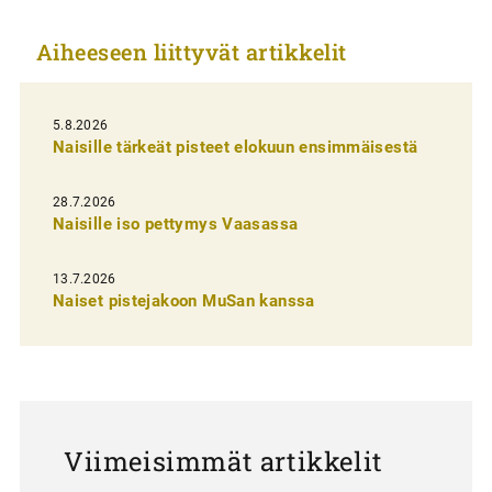
k
Aiheeseen liittyvät artikkelit
k
e
l
5.8.2026
Naisille tärkeät pisteet elokuun ensimmäisestä
i
e
28.7.2026
n
Naisille iso pettymys Vaasassa
s
13.7.2026
e
Naiset pistejakoon MuSan kanssa
l
a
u
s
Viimeisimmät artikkelit