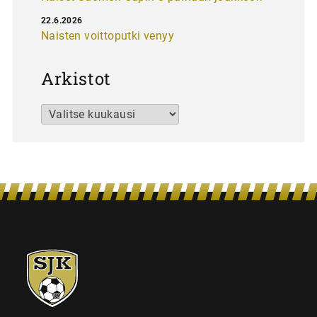
22.6.2026
Naisten voittoputki venyy
Arkistot
Arkistot
SJK-
juniorit