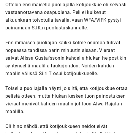
Ottelun ensimäisellä puoliajalla kotijoukkue oli selvästi
vastaanottavana osapuolena. Peli ei kulkenut
alkuunkaan toivotulla tavalla, vaan WFA/VIFK pystyi
painamaan SJK:n puolustuskannalle.
Ensimmäisen puoliajan kaikki kolme osumaa tulivat
nopeassa tahdissa parin minuutin sisään. Vieraat
saivat Alissa Gustafssonin kahdella hiukan helpostikin
syntyneellä maalilla taukojohdon. Noiden kahden
maalin välissä Siiri T osui kotijoukkueelle.
Toisella puoliajalla näytti jo siltä, että kotijoukkue ottaa
pelistä otteen, mutta hiukan kesken tuon painostuksen
vieraat menivät kahden maalin johtoon Alwa Rajalan
maalilla.
Oli hino nähdä, että kotijoukkueen neidot eivät