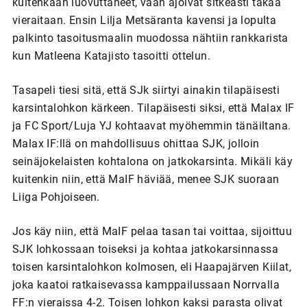
kuitenkaan luovuttaneet, vaan ajoivat sitkeästi takaa
vieraitaan. Ensin Lilja Metsäranta kavensi ja lopulta
palkinto tasoitusmaalin muodossa nähtiin rankkarista
kun Matleena Katajisto tasoitti ottelun.
Tasapeli tiesi sitä, että SJk siirtyi ainakin tilapäisesti
karsintalohkon kärkeen. Tilapäisesti siksi, että Malax IF
ja FC Sport/Luja YJ kohtaavat myöhemmin tänäiltana.
Malax IF:llä on mahdollisuus ohittaa SJK, jolloin
seinäjokelaisten kohtalona on jatkokarsinta. Mikäli käy
kuitenkin niin, että MaIF häviää, menee SJK suoraan
Liiga Pohjoiseen.
Jos käy niin, että MaIF pelaa tasan tai voittaa, sijoittuu
SJK lohkossaan toiseksi ja kohtaa jatkokarsinnassa
toisen karsintalohkon kolmosen, eli Haapajärven Kiilat,
joka kaatoi ratkaisevassa kamppailussaan Norrvalla
FF:n vieraissa 4-2. Toisen lohkon kaksi parasta olivat