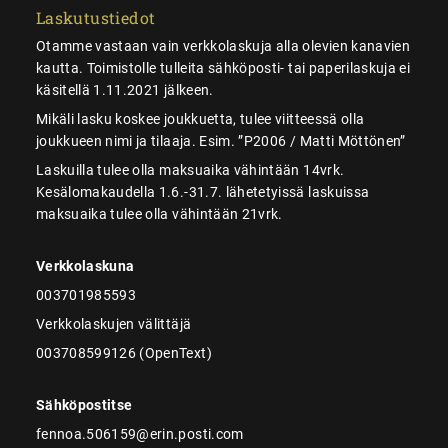
Laskutustiedot
Otamme vastaan vain verkkolaskuja alla olevien kanavien
kautta. Toimistolle tulleita sähköposti- tai paperilaskuja ei
käsitellä 1.11.2021 jälkeen.
Mikäli lasku koskee joukkuetta, tulee viitteessä olla
joukkueen nimi ja tilaaja. Esim. ”P2006 / Matti Möttönen”
Laskuilla tulee olla maksuaika vähintään 14vrk.
Kesälomakaudella 1.6.-31.7. lähetetyissä laskuissa
maksuaika tulee olla vähintään 21vrk.
Verkkolaskuna
003701985593
Verkkolaskujen välittäjä
003708599126 (OpenText)
Sähköpostitse
fennoa.506159@erin.posti.com