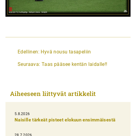
A
Edellinen:
Hyvä nousu tasapeliin
r
Seuraava:
Taas pääsee kentän laidalle!!
t
i
k
Aiheeseen liittyvät artikkelit
k
e
l
5.8.2026
Naisille tärkeät pisteet elokuun ensimmäisestä
i
e
28.7.2026