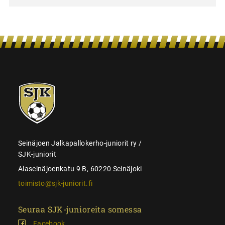
SJK-
juniorit
Seinäjoen Jalkapallokerho-juniorit ry /
SJK-juniorit
Alaseinäjoenkatu 9 B, 60220 Seinäjoki
toimisto@sjk-juniorit.fi
Seuraa SJK-junioreita somessa
Facebook