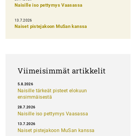
n
Naisille iso pettymys Vaasassa
s
13.7.2026
e
Naiset pistejakoon MuSan kanssa
l
a
u
s
Viimeisimmät artikkelit
5.8.2026
Naisille tärkeät pisteet elokuun
ensimmäisestä
28.7.2026
Naisille iso pettymys Vaasassa
13.7.2026
Naiset pistejakoon MuSan kanssa