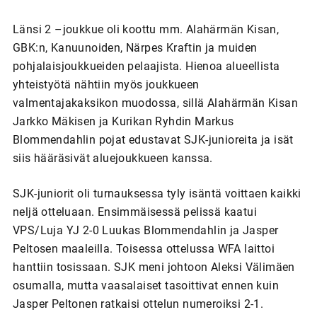
Länsi 2 –joukkue oli koottu mm. Alahärmän Kisan,
GBK:n, Kanuunoiden, Närpes Kraftin ja muiden
pohjalaisjoukkueiden pelaajista. Hienoa alueellista
yhteistyötä nähtiin myös joukkueen
valmentajakaksikon muodossa, sillä Alahärmän Kisan
Jarkko Mäkisen ja Kurikan Ryhdin Markus
Blommendahlin pojat edustavat SJK-junioreita ja isät
siis hääräsivät aluejoukkueen kanssa.
SJK-juniorit oli turnauksessa tyly isäntä voittaen kaikki
neljä otteluaan. Ensimmäisessä pelissä kaatui
VPS/Luja YJ 2-0 Luukas Blommendahlin ja Jasper
Peltosen maaleilla. Toisessa ottelussa WFA laittoi
hanttiin tosissaan. SJK meni johtoon Aleksi Välimäen
osumalla, mutta vaasalaiset tasoittivat ennen kuin
Jasper Peltonen ratkaisi ottelun numeroiksi 2-1.