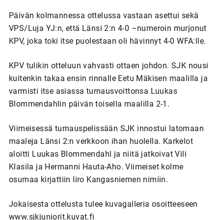
Päivän kolmannessa ottelussa vastaan asettui sekä
VPS/Luja YJ:n, että Länsi 2:n 4-0 –numeroin murjonut
KPV, joka toki itse puolestaan oli hävinnyt 4-0 WFA:lle.
KPV tulikin otteluun vahvasti ottaen johdon. SJK nousi
kuitenkin takaa ensin rinnalle Eetu Mäkisen maalilla ja
varmisti itse asiassa turnausvoittonsa Luukas
Blommendahlin päivän toisella maalilla 2-1.
Viimeisessä turnauspelissään SJK innostui latomaan
maaleja Länsi 2:n verkkoon ihan huolella. Karkelot
aloitti Luukas Blommendahl ja niitä jatkoivat Vili
Klasila ja Hermanni Hauta-Aho. Viimeiset kolme
osumaa kirjattiin Iiro Kangasniemen nimiin.
Jokaisesta ottelusta tulee kuvagalleria osoitteeseen
www.sjkjuniorit.kuvat.fi