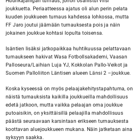
Huuhkajaliigan turnaus, johon osallistui viisi
joukkuetta. Periaatteessa ajatus oli alun perin pelata
kuuden joukkueen turnaus kahdessa lohkossa, mutta
FF Jaro joutui jäämään turnauksesta pois ja näin
jokainen joukkue kohtasi lopulta toisensa.
Isäntien lisäksi jatkopaikkaa huhtikuussa pelattavaan
turnaukseen hakivat Wasa Fotbollsakademi, Vaasan
Palloseura/Laihian Luja YJ, Kokkolan Pallo-Veikot ja
Suomen Palloliiton Läntisen alueen Länsi 2 –joukkue.
Koska kyseessä on myös pelaajakehitystapahtuma, on
näistä turnauksista kaikilla joukkueilla mahdollisuus
edetä jatkoon, mutta vaikka pelaajan oma joukkue
putoaisikin, on yksittäisillä pelaajilla mahdollisuus
päästä seuraavaan karsintaan erikseen turnauksesta
koottavan aluejoukkueen mukana. Näin jatketaan aina
syksyyn saakka.