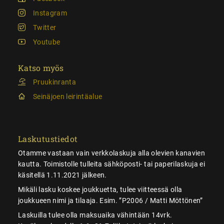
Instagram
Twitter
Youtube
Katso myös
Pruukinranta
Seinäjoen leirintäalue
Laskutustiedot
Otamme vastaan vain verkkolaskuja alla olevien kanavien
kautta. Toimistolle tulleita sähköposti- tai paperilaskuja ei
käsitellä 1.11.2021 jälkeen.
Mikäli lasku koskee joukkuetta, tulee viitteessä olla
joukkueen nimi ja tilaaja. Esim. ”P2006 / Matti Möttönen”
Laskuilla tulee olla maksuaika vähintään 14vrk.