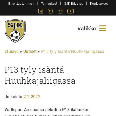
Siirry
|
|
|
Ilmoittautuminen
Turnaukset
SJK-Edustus
Koulutukset
sisältöön
Facebook
Instagram
Twitter
Youtube
Sjk-
Juniorit
Etusivu
»
Uutiset
»
P13 tyly isäntä Huuhkajaliigassa
P13 tyly isäntä
Huuhkajaliigassa
Julkaistu
2.2.2022
Wallsport Areenassa pelattiin P13-ikäluokan