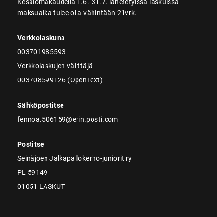
Kesälomakaudella 1.6.-31.7. lähetetyissä laskuissa
maksuaika tulee olla vähintään 21vrk.
Verkkolaskuna
003701985593
Verkkolaskujen välittäjä
003708599126 (OpenText)
Sähköpostitse
fennoa.506159@erin.posti.com
Postitse
Seinäjoen Jalkapallokerho-juniorit ry
PL 59149
01051 LASKUT