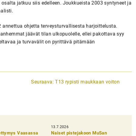
 osalta jatkuu siis edelleen. Joukkueista 2003 syntyneet ja
listi.
nnettua ohjetta terveysturvallisesta harjoittelusta.
anhemmat jäävät tilan ulkopuolelle, ellei pakottava syy
eltavaa ja turvavälit on pyrittävä pitämään
Seuraava:
T13 rypisti maukkaan voiton
13.7.2026
pettymys Vaasassa
Naiset pistejakoon MuSan