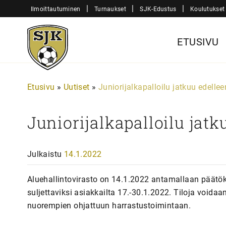
Siirry
|
|
|
Ilmoittautuminen
Turnaukset
SJK-Edustus
Koulutukset
sisältöön
Sjk-
ETUSIVU
Juniorit
Etusivu
»
Uutiset
»
Juniorijalkapalloilu jatkuu edellee
Juniorijalkapalloilu jatk
Julkaistu
14.1.2022
Aluehallintovirasto on 14.1.2022 antamallaan päätök
suljettaviksi asiakkailta 17.-30.1.2022. Tiloja voida
nuorempien ohjattuun harrastustoimintaan.