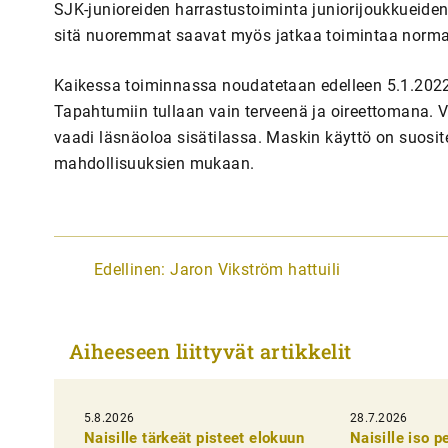
SJK-junioreiden harrastustoiminta juniorijoukkueiden
sitä nuoremmat saavat myös jatkaa toimintaa normaa
Kaikessa toiminnassa noudatetaan edelleen 5.1.2022 a
Tapahtumiin tullaan vain terveenä ja oireettomana. V
vaadi läsnäoloa sisätilassa. Maskin käyttö on suosit
mahdollisuuksien mukaan.
A
Edellinen:
Jaron Vikström hattuili
r
t
Aiheeseen liittyvät artikkelit
i
k
5.8.2026
k
28.7.2026
Naisille tärkeät pisteet elokuun
Naisille iso 