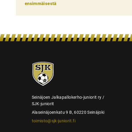
e
ensimmäisestä
l
i
e
n
s
e
SJK-
l
juniorit
a
u
s
Seinäjoen Jalkapallokerho-juniorit ry /
SJK-juniorit
Alaseinäjoenkatu 9 B, 60220 Seinäjoki
toimisto@sjk-juniorit.fi