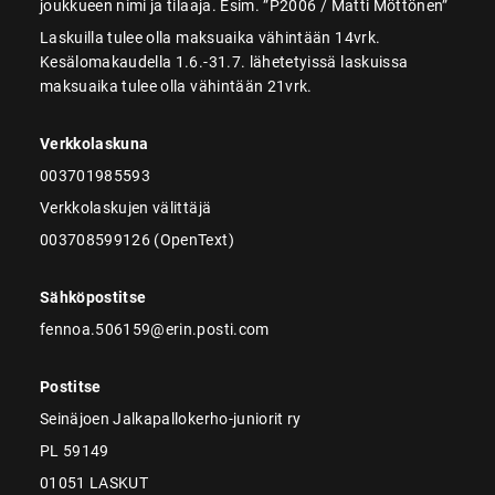
joukkueen nimi ja tilaaja. Esim. ”P2006 / Matti Möttönen”
Laskuilla tulee olla maksuaika vähintään 14vrk.
Kesälomakaudella 1.6.-31.7. lähetetyissä laskuissa
maksuaika tulee olla vähintään 21vrk.
Verkkolaskuna
003701985593
Verkkolaskujen välittäjä
003708599126 (OpenText)
Sähköpostitse
fennoa.506159@erin.posti.com
Postitse
Seinäjoen Jalkapallokerho-juniorit ry
PL 59149
01051 LASKUT