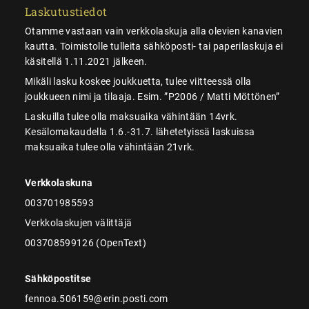
Laskutustiedot
Otamme vastaan vain verkkolaskuja alla olevien kanavien
kautta. Toimistolle tulleita sähköposti- tai paperilaskuja ei
käsitellä 1.11.2021 jälkeen.
Mikäli lasku koskee joukkuetta, tulee viitteessä olla
joukkueen nimi ja tilaaja. Esim. ”P2006 / Matti Möttönen”
Laskuilla tulee olla maksuaika vähintään 14vrk.
Kesälomakaudella 1.6.-31.7. lähetetyissä laskuissa
maksuaika tulee olla vähintään 21vrk.
Verkkolaskuna
003701985593
Verkkolaskujen välittäjä
003708599126 (OpenText)
Sähköpostitse
fennoa.506159@erin.posti.com