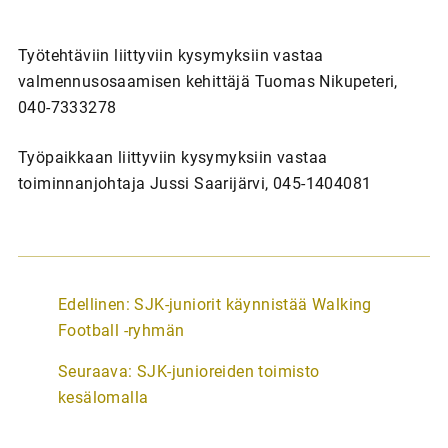
Työtehtäviin liittyviin kysymyksiin vastaa
valmennusosaamisen kehittäjä Tuomas Nikupeteri,
040-7333278
Työpaikkaan liittyviin kysymyksiin vastaa
toiminnanjohtaja Jussi Saarijärvi, 045-1404081
A
Edellinen:
SJK-juniorit käynnistää Walking
r
Football -ryhmän
t
Seuraava:
SJK-junioreiden toimisto
i
kesälomalla
k
k