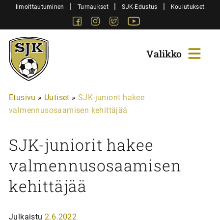
Siirry
|
|
|
Ilmoittautuminen
Turnaukset
SJK-Edustus
Koulutukset
sisältöön
Facebook
Instagram
Twitter
Youtube
Sjk-
Juniorit
Etusivu
»
Uutiset
»
SJK-juniorit hakee
valmennusosaamisen kehittäjää
SJK-juniorit hakee
valmennusosaamisen
kehittäjää
Julkaistu
2.6.2022