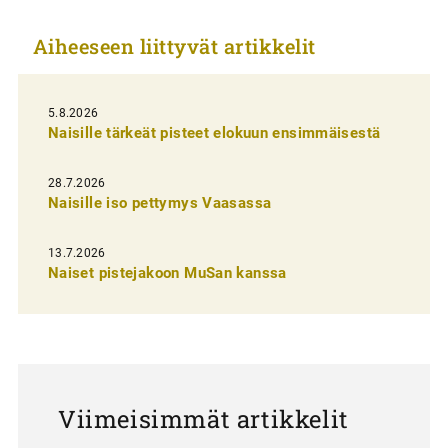
e
Aiheeseen liittyvät artikkelit
l
i
5.8.2026
e
Naisille tärkeät pisteet elokuun ensimmäisestä
n
s
28.7.2026
Naisille iso pettymys Vaasassa
e
l
13.7.2026
a
Naiset pistejakoon MuSan kanssa
u
s
Viimeisimmät artikkelit