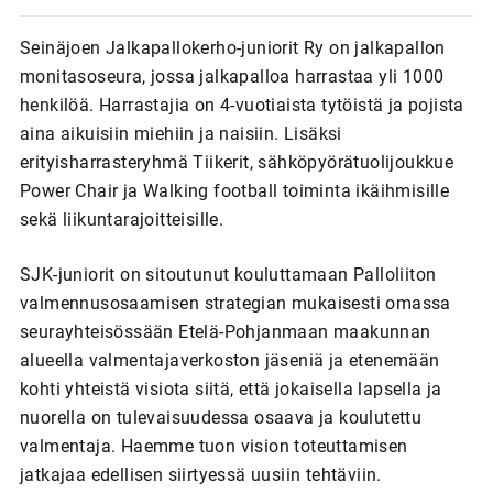
Seinäjoen Jalkapallokerho-juniorit Ry on jalkapallon
monitasoseura, jossa jalkapalloa harrastaa yli 1000
henkilöä. Harrastajia on 4-vuotiaista tytöistä ja pojista
aina aikuisiin miehiin ja naisiin. Lisäksi
erityisharrasteryhmä Tiikerit, sähköpyörätuolijoukkue
Power Chair ja Walking football toiminta ikäihmisille
sekä liikuntarajoitteisille.
SJK-juniorit on sitoutunut kouluttamaan Palloliiton
valmennusosaamisen strategian mukaisesti omassa
seurayhteisössään Etelä-Pohjanmaan maakunnan
alueella valmentajaverkoston jäseniä ja etenemään
kohti yhteistä visiota siitä, että jokaisella lapsella ja
nuorella on tulevaisuudessa osaava ja koulutettu
valmentaja. Haemme tuon vision toteuttamisen
jatkajaa edellisen siirtyessä uusiin tehtäviin.