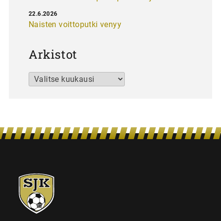
22.6.2026
Naisten voittoputki venyy
Arkistot
Arkistot
SJK-
juniorit