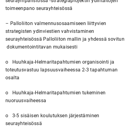
seuraympäristössä -strategiaprojektin ydintaitojen
toimeenpano seurayhteisössä
– Palloliiton valmennusosaamiseen liittyvien
strategisten ydinviestien vahvistaminen
seurayhteisössä Palloliiton mallin ja yhdessä sovitun
dokumentointitavan mukaisesti
o Huuhkaja-Helmaritapahtumien organisointi ja
toteutusvastuu lapsuusvaiheessa 2-3 tapahtuman
osalta
o Huuhkaja-Helmaritapahtumien tukeminen
nuoruusvaiheessa
o 3-5 sisäisen koulutuksen järjestäminen
seurayhteisössä