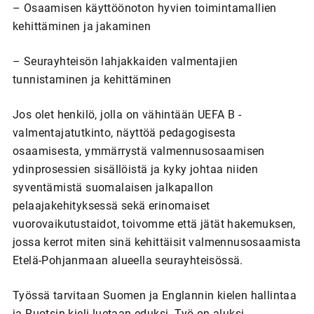
– Osaamisen käyttöönoton hyvien toimintamallien
kehittäminen ja jakaminen
– Seurayhteisön lahjakkaiden valmentajien
tunnistaminen ja kehittäminen
Jos olet henkilö, jolla on vähintään UEFA B -
valmentajatutkinto, näyttöä pedagogisesta
osaamisesta, ymmärrystä valmennusosaamisen
ydinprosessien sisällöistä ja kyky johtaa niiden
syventämistä suomalaisen jalkapallon
pelaajakehityksessä sekä erinomaiset
vuorovaikutustaidot, toivomme että jätät hakemuksen,
jossa kerrot miten sinä kehittäisit valmennusosaamista
Etelä-Pohjanmaan alueella seurayhteisössä.
Työssä tarvitaan Suomen ja Englannin kielen hallintaa
ja Ruotsin kieli luetaan eduksi. Työ on aluksi