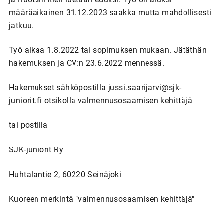
määräaikainen 31.12.2023 saakka mutta mahdollisesti
jatkuu.
Työ alkaa 1.8.2022 tai sopimuksen mukaan. Jätäthän
hakemuksen ja CV:n 23.6.2022 mennessä.
Hakemukset sähköpostilla jussi.saarijarvi@sjk-
juniorit.fi otsikolla valmennusosaamisen kehittäjä
tai postilla
SJK-juniorit Ry
Huhtalantie 2, 60220 Seinäjoki
Kuoreen merkintä "valmennusosaamisen kehittäjä"