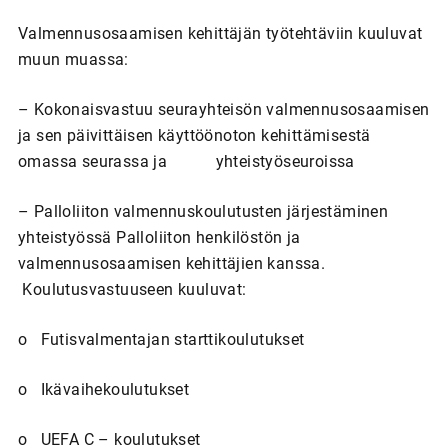
Valmennusosaamisen kehittäjän työtehtäviin kuuluvat
muun muassa:
– Kokonaisvastuu seurayhteisön valmennusosaamisen
ja sen päivittäisen käyttöönoton kehittämisestä
omassa seurassa ja yhteistyöseuroissa
– Palloliiton valmennuskoulutusten järjestäminen
yhteistyössä Palloliiton henkilöstön ja
valmennusosaamisen kehittäjien kanssa.
Koulutusvastuuseen kuuluvat:
o Futisvalmentajan starttikoulutukset
o Ikävaihekoulutukset
o UEFA C – koulutukset