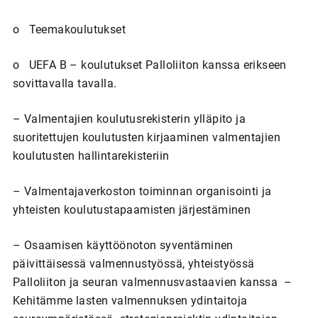
o Teemakoulutukset
o UEFA B – koulutukset Palloliiton kanssa erikseen
sovittavalla tavalla.
– Valmentajien koulutusrekisterin ylläpito ja
suoritettujen koulutusten kirjaaminen valmentajien
koulutusten hallintarekisteriin
– Valmentajaverkoston toiminnan organisointi ja
yhteisten koulutustapaamisten järjestäminen
– Osaamisen käyttöönoton syventäminen
päivittäisessä valmennustyössä, yhteistyössä
Palloliiton ja seuran valmennusvastaavien kanssa –
Kehitämme lasten valmennuksen ydintaitoja