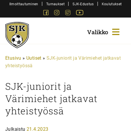
Siirry
|
|
|
Ilmoittautuminen
Turnaukset
SJK-Edustus
Koulutukset
sisältöön
Facebook
Instagram
Twitter
Youtube
Sjk-
Juniorit
Etusivu
»
Uutiset
»
SJK-juniorit ja Värimiehet jatkavat
yhteistyössä
SJK-juniorit ja
Värimiehet jatkavat
yhteistyössä
Julkaistu
21.4.2023