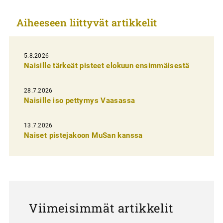
k
Aiheeseen liittyvät artikkelit
e
l
i
5.8.2026
Naisille tärkeät pisteet elokuun ensimmäisestä
e
n
28.7.2026
Naisille iso pettymys Vaasassa
s
e
13.7.2026
l
Naiset pistejakoon MuSan kanssa
a
u
s
Viimeisimmät artikkelit