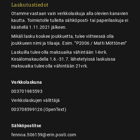
Laskutustiedot
Otamme vastaan vain verkkolaskuja alla olevien kanavien
kautta. Toimistolle tulleita sähköposti- tai paperilaskuja ei
käsitellä 1.11.2021 jälkeen.
Mikäli lasku koskee joukkuetta, tulee viitteessä olla
joukkueen nimi ja tilaaja. Esim. ”P2006 / Matti Möttönen”
Laskuilla tulee olla maksuaika vähintään 14vrk.
Kesälomakaudella 1.6.-31.7. lähetetyissä laskuissa
maksuaika tulee olla vähintään 21vrk.
Verkkolaskuna
003701985593
Verkkolaskujen välittäjä
003708599126 (OpenText)
Sähköpostitse
fennoa.506159@erin.posti.com