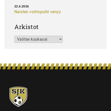
22.6.2026
Naisten voittoputki venyy
Arkistot
Arkistot
SJK-
juniorit