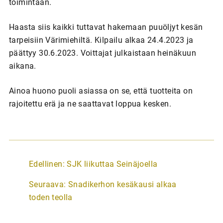
toimintaan.
Haasta siis kaikki tuttavat hakemaan puuöljyt kesän
tarpeisiin Värimiehiltä. Kilpailu alkaa 24.4.2023 ja
päättyy 30.6.2023. Voittajat julkaistaan heinäkuun
aikana.
Ainoa huono puoli asiassa on se, että tuotteita on
rajoitettu erä ja ne saattavat loppua kesken.
A
Edellinen:
SJK liikuttaa Seinäjoella
r
Seuraava:
Snadikerhon kesäkausi alkaa
t
toden teolla
i
k