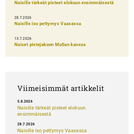
Naisille tärkeät pisteet elokuun ensimmäisestä
i
e
28.7.2026
n
Naisille iso pettymys Vaasassa
s
13.7.2026
e
Naiset pistejakoon MuSan kanssa
l
a
u
s
Viimeisimmät artikkelit
5.8.2026
Naisille tärkeät pisteet elokuun
ensimmäisestä
28.7.2026
Naisille iso pettymys Vaasassa