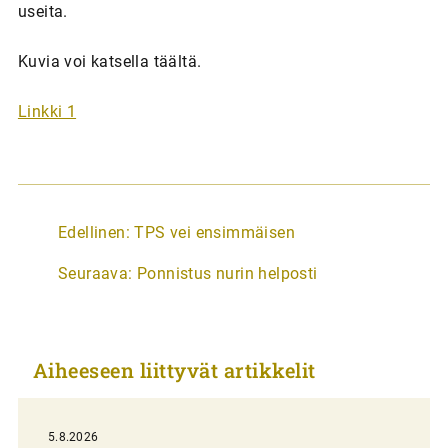
useita.
Kuvia voi katsella täältä.
Linkki 1
A
Edellinen:
TPS vei ensimmäisen
r
Seuraava:
Ponnistus nurin helposti
t
i
k
Aiheeseen liittyvät artikkelit
k
e
l
5.8.2026