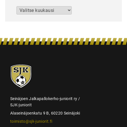
Arkistot
SJK-
juniorit
Seinäjoen Jalkapallokerho-juniorit ry /
SJK-juniorit
Alaseinäjoenkatu 9 B, 60220 Seinäjoki
toimisto@sjk-juniorit.fi