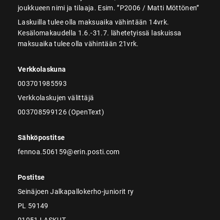
joukkueen nimi ja tilaaja. Esim. ”P2006 / Matti Möttönen”
Laskuilla tulee olla maksuaika vähintään 14vrk.
Kesälomakaudella 1.6.-31.7. lähetetyissä laskuissa
maksuaika tulee olla vähintään 21vrk.
Verkkolaskuna
003701985593
Verkkolaskujen välittäjä
003708599126 (OpenText)
Sähköpostitse
fennoa.506159@erin.posti.com
Postitse
Seinäjoen Jalkapallokerho-juniorit ry
PL 59149
01051 LASKUT