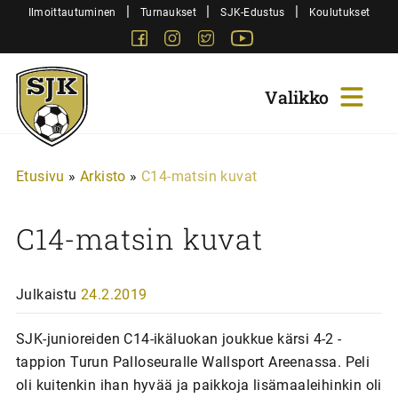
Siirry
|
|
|
Ilmoittautuminen
Turnaukset
SJK-Edustus
Koulutukset
sisältöön
Facebook
Instagram
Twitter
Youtube
Sjk-
Juniorit
Etusivu
»
Arkisto
»
C14-matsin kuvat
C14-matsin kuvat
Julkaistu
24.2.2019
SJK-junioreiden C14-ikäluokan joukkue kärsi 4-2 -
tappion Turun Palloseuralle Wallsport Areenassa. Peli
oli kuitenkin ihan hyvää ja paikkoja lisämaaleihinkin oli