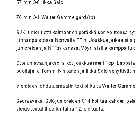
57 min 3-0 Iikka Salo
76 min 3-1 Walter Gammelgård (rp)
SJK-juniorit otti kolmannen peräkkäisen voittonsa s
Linnanpuistossa Norrvalla FF:n. Joukkue jatkaa siis 
junioreiden ja NFF:n kanssa. Vöyriläisille kamppailu o
Ottelun avausjaksolla kotijoukkue meni Topi Lappalais
puoliajalla Tommi Niskanen ja Iikka Salo venyttivät
Vieraiden lohdutusmaalin teki pilkulta Walter Gammel
Seuraavaksi SJK-junioreiden C14 kohtaa kahden pel
vieraskentällä perjantaina 12. elokuuta.