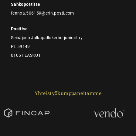
Sähköpostitse
fennoa.506159@erin.posti.com
Postitse
Seinäjoen Jalkapallokerho-juniorit ry
PL 59149
01051 LASKUT
Yhteistyökumppaneitamme