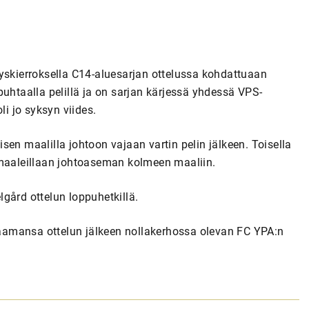
yyskierroksella C14-aluesarjan ottelussa kohdattuaan
puhtaalla pelillä ja on sarjan kärjessä yhdessä VPS-
li jo syksyn viides.
en maalilla johtoon vajaan vartin pelin jälkeen. Toisella
 maaleillaan johtoaseman kolmeen maaliin.
gård ottelun loppuhetkillä.
aamansa ottelun jälkeen nollakerhossa olevan FC YPA:n