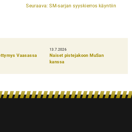
Seuraava:
SM-sarjan syyskierros käyntiin
13.7.2026
pettymys Vaasassa
Naiset pistejakoon MuSan
kanssa