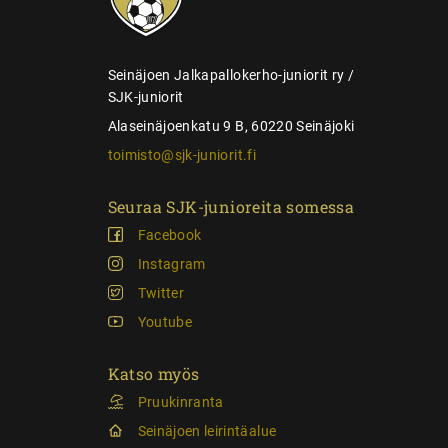
a
u
s
Seinäjoen Jalkapallokerho-juniorit ry /
SJK-juniorit
Alaseinäjoenkatu 9 B, 60220 Seinäjoki
toimisto@sjk-juniorit.fi
Seuraa SJK-junioreita somessa
Facebook
Instagram
Twitter
Youtube
Katso myös
Pruukinranta
Seinäjoen leirintäalue