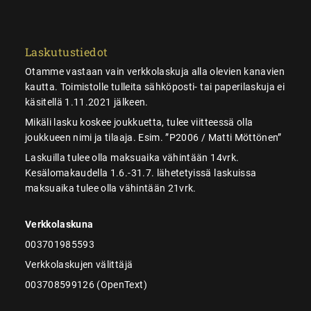
Laskutustiedot
Otamme vastaan vain verkkolaskuja alla olevien kanavien
kautta. Toimistolle tulleita sähköposti- tai paperilaskuja ei
käsitellä 1.11.2021 jälkeen.
Mikäli lasku koskee joukkuetta, tulee viitteessä olla
joukkueen nimi ja tilaaja. Esim. ”P2006 / Matti Möttönen”
Laskuilla tulee olla maksuaika vähintään 14vrk.
Kesälomakaudella 1.6.-31.7. lähetetyissä laskuissa
maksuaika tulee olla vähintään 21vrk.
Verkkolaskuna
003701985593
Verkkolaskujen välittäjä
003708599126 (OpenText)