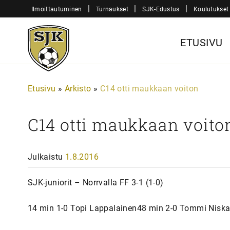
Siirry
|
|
|
Ilmoittautuminen
Turnaukset
SJK-Edustus
Koulutukset
sisältöön
Sjk-
ETUSIVU
Juniorit
Etusivu
»
Arkisto
»
C14 otti maukkaan voiton
C14 otti maukkaan voito
Julkaistu
1.8.2016
SJK-juniorit – Norrvalla FF 3-1 (1-0)
14 min 1-0 Topi Lappalainen48 min 2-0 Tommi Nisk