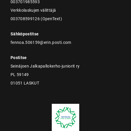
003701985593
Verkkolaskujen välittäjä
003708599126 (OpenText)
Sähköpostitse
fennoa.506159@erin.posti.com
Postitse
Seinäjoen Jalkapallokerho-juniorit ry
PL 59149
01051 LASKUT