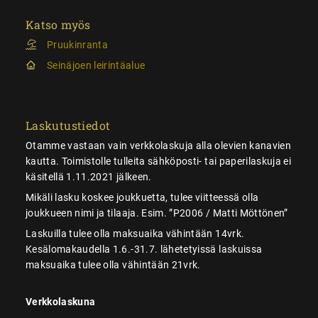
Katso myös
Pruukinranta
Seinäjoen leirintäalue
Laskutustiedot
Otamme vastaan vain verkkolaskuja alla olevien kanavien
kautta. Toimistolle tulleita sähköposti- tai paperilaskuja ei
käsitellä 1.11.2021 jälkeen.
Mikäli lasku koskee joukkuetta, tulee viitteessä olla
joukkueen nimi ja tilaaja. Esim. ”P2006 / Matti Möttönen”
Laskuilla tulee olla maksuaika vähintään 14vrk.
Kesälomakaudella 1.6.-31.7. lähetetyissä laskuissa
maksuaika tulee olla vähintään 21vrk.
Verkkolaskuna