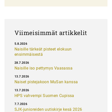
l
a
u
s
Viimeisimmät artikkelit
5.8.2026
Naisille tärkeät pisteet elokuun
ensimmäisestä
28.7.2026
Naisille iso pettymys Vaasassa
13.7.2026
Naiset pistejakoon MuSan kanssa
13.7.2026
HPS vahvempi Suomen Cupissa
7.7.2026
SJK-junioreiden uutiskirje kesä 2026