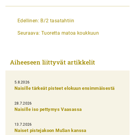
A
Edellinen:
B/2 tasatahtiin
r
Seuraava:
Tuoretta matoa koukkuun
t
i
k
Aiheeseen liittyvät artikkelit
k
e
l
5.8.2026
Naisille tärkeät pisteet elokuun ensimmäisestä
i
e
28.7.2026
n
Naisille iso pettymys Vaasassa
s
13.7.2026
e
Naiset pistejakoon MuSan kanssa