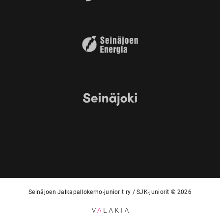
Seinäjoen Jalkapallokerho-juniorit ry / SJK-juniorit © 2026