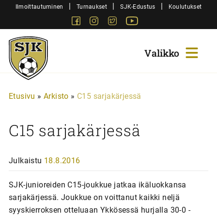
Siirry
|
|
|
Ilmoittautuminen
Turnaukset
SJK-Edustus
Koulutukset
sisältöön
Facebook
Instagram
Twitter
Youtube
Sjk-
Juniorit
Etusivu
»
Arkisto
»
C15 sarjakärjessä
C15 sarjakärjessä
Julkaistu
18.8.2016
SJK-junioreiden C15-joukkue jatkaa ikäluokkansa
sarjakärjessä. Joukkue on voittanut kaikki neljä
syyskierroksen otteluaan Ykkösessä hurjalla 30-0 -