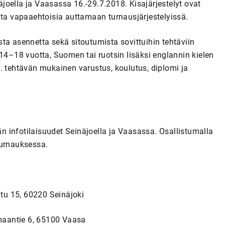
oella ja Vaasassa 16.-29.7.2018. Kisajärjestelyt ovat
a vapaaehtoisia auttamaan turnausjärjestelyissä.
pasta asennetta sekä sitoutumista sovittuihin tehtäviin
 14–18 vuotta, Suomen tai ruotsin lisäksi englannin kielen
. tehtävän mukainen varustus, koulutus, diplomi ja
 infotilaisuudet Seinäjoella ja Vaasassa. Osallistumalla
turnauksessa.
atu 15, 60220 Seinäjoki
amaantie 6, 65100 Vaasa