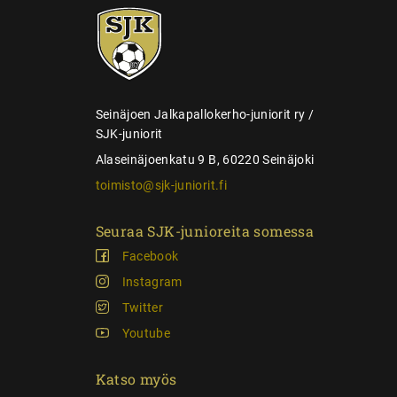
SJK-
l
juniorit
a
u
s
Seinäjoen Jalkapallokerho-juniorit ry /
SJK-juniorit
Alaseinäjoenkatu 9 B, 60220 Seinäjoki
toimisto@sjk-juniorit.fi
Seuraa SJK-junioreita somessa
Facebook
Instagram
Twitter
Youtube
Katso myös