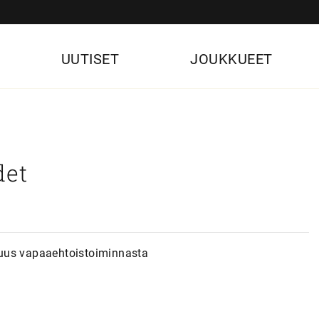
UUTISET
JOUKKUEET
det
suus vapaaehtoistoiminnasta