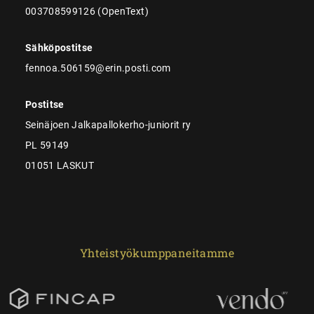
003708599126 (OpenText)
Sähköpostitse
fennoa.506159@erin.posti.com
Postitse
Seinäjoen Jalkapallokerho-juniorit ry
PL 59149
01051 LASKUT
Yhteistyökumppaneitamme