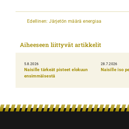
A
Edellinen:
Järjetön määrä energiaa
r
t
Aiheeseen liittyvät artikkelit
i
k
5.8.2026
k
28.7.2026
Naisille tärkeät pisteet elokuun
Naisille iso 
e
ensimmäisestä
l
i
e
n
s
e