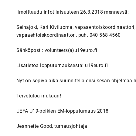
Ilmoittaudu infotilaisuuteen 26.3.2018 mennessä:
Seinäjoki, Kari Kiviluoma, vapaaehtoiskoordinaattori
vapaaehtoiskoordinaattori, puh. 040 568 4560
Sähköposti: volunteers(a)u19euro.fi
Lisätietoa lopputurnauksesta: u19euro.fi
Nyt on sopiva aika suunnitella ensi kesän ohjelmaa
Tervetuloa mukaan!
UEFA U19-poikien EM-lopputurnaus 2018
Jeannette Good, turnausjohtaja