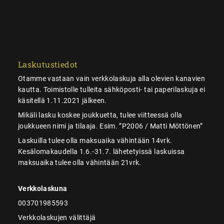
Laskutustiedot
Otamme vastaan vain verkkolaskuja alla olevien kanavien
kautta. Toimistolle tulleita sähköposti- tai paperilaskuja ei
käsitellä 1.11.2021 jälkeen.
Mikäli lasku koskee joukkuetta, tulee viitteessä olla
joukkueen nimi ja tilaaja. Esim. ”P2006 / Matti Möttönen”
Laskuilla tulee olla maksuaika vähintään 14vrk.
Kesälomakaudella 1.6.-31.7. lähetetyissä laskuissa
maksuaika tulee olla vähintään 21vrk.
Verkkolaskuna
003701985593
Verkkolaskujen välittäjä