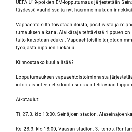
UEFA U19-poikien EM-lopputurnaus järjestetään Seinäj
täydessä vauhdissa ja nyt haemme mukaan innokkait
Vapaaehtoisilta toivotaan iloista, positiivista ja rei
turnauksen aikana. Alaikäraja tehtävistä riippuen on
taito katsotaan eduksi. Vapaaehtoisille tarjotaan mm
työajasta riippuen ruokailu.
Kiinnostaako kuulla lisää?
Lopputurnauksen vapaaehtoistoiminnasta järjestetään
infotilaisuuteen et sitoudu suoraan tehtävään loppu
Aikataulut:
Ti, 27.3. klo 18:00, Seinäjoen stadion, Alaseinäjoenk
Ke, 28.3. klo 18:00, Vaasan stadion, 3. kerros, Rant