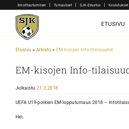
Siirry
|
|
|
Ilmoittautuminen
Turnaukset
SJK-Edustus
Koulutukset
sisältöön
Sjk-
ETUSIVU
Juniorit
Etusivu
»
Arkisto
»
EM-kisojen Info-tilaisuudet
EM-kisojen Info-tilaisuu
Julkaistu
21.3.2018
UEFA U19-poikien EM-lopputurnaus 2018 – Infotilai
Hei,