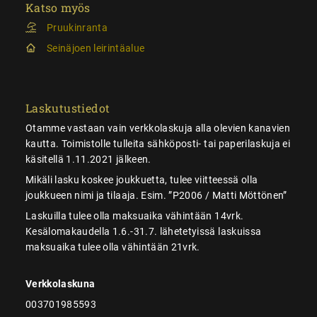
Katso myös
Pruukinranta
Seinäjoen leirintäalue
Laskutustiedot
Otamme vastaan vain verkkolaskuja alla olevien kanavien
kautta. Toimistolle tulleita sähköposti- tai paperilaskuja ei
käsitellä 1.11.2021 jälkeen.
Mikäli lasku koskee joukkuetta, tulee viitteessä olla
joukkueen nimi ja tilaaja. Esim. ”P2006 / Matti Möttönen”
Laskuilla tulee olla maksuaika vähintään 14vrk.
Kesälomakaudella 1.6.-31.7. lähetetyissä laskuissa
maksuaika tulee olla vähintään 21vrk.
Verkkolaskuna
003701985593