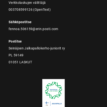
Verkkolaskujen välittäjä
003708599126 (OpenText)
Sähköpostitse
fennoa.506159@erin.posti.com
Postitse
Seinäjoen Jalkapallokerho-juniorit ry
PL 59149
01051 LASKUT