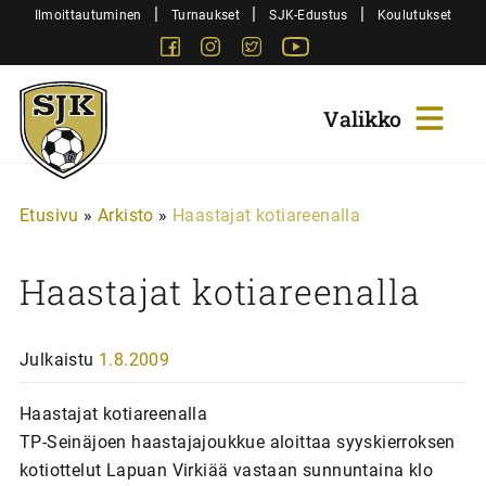
Siirry
|
|
|
Ilmoittautuminen
Turnaukset
SJK-Edustus
Koulutukset
sisältöön
Facebook
Instagram
Twitter
Youtube
Sjk-
Juniorit
Etusivu
»
Arkisto
»
Haastajat kotiareenalla
Haastajat kotiareenalla
Julkaistu
1.8.2009
Haastajat kotiareenalla
TP-Seinäjoen haastajajoukkue aloittaa syyskierroksen
kotiottelut Lapuan Virkiää vastaan sunnuntaina klo