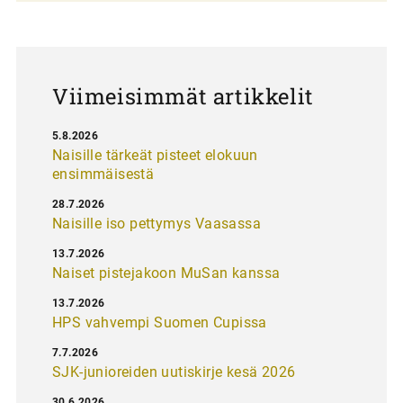
a
u
s
Viimeisimmät artikkelit
5.8.2026
Naisille tärkeät pisteet elokuun
ensimmäisestä
28.7.2026
Naisille iso pettymys Vaasassa
13.7.2026
Naiset pistejakoon MuSan kanssa
13.7.2026
HPS vahvempi Suomen Cupissa
7.7.2026
SJK-junioreiden uutiskirje kesä 2026
30.6.2026