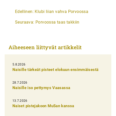
A
Edellinen:
Klubi liian vahva Porvoossa
r
Seuraava:
Porvoossa taas takkiin
t
i
k
Aiheeseen liittyvät artikkelit
k
e
l
5.8.2026
Naisille tärkeät pisteet elokuun ensimmäisestä
i
e
28.7.2026
n
Naisille iso pettymys Vaasassa
s
13.7.2026
e
Naiset pistejakoon MuSan kanssa
l