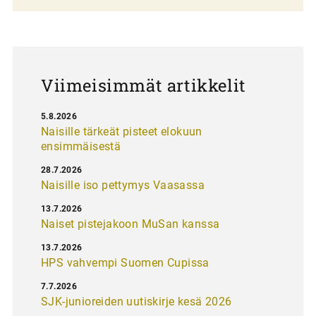
a
u
s
Viimeisimmät artikkelit
5.8.2026
Naisille tärkeät pisteet elokuun
ensimmäisestä
28.7.2026
Naisille iso pettymys Vaasassa
13.7.2026
Naiset pistejakoon MuSan kanssa
13.7.2026
HPS vahvempi Suomen Cupissa
7.7.2026
SJK-junioreiden uutiskirje kesä 2026