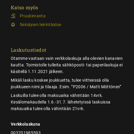
Katso myös
Pruukinranta
Seinäjoen leirintäalue
Laskutustiedot
Otamme vastaan vain verkkolaskuja alla olevien kanavien
kautta. Toimistolle tulleita sähköposti- tai paperilaskuja ei
käsitellä 1.11.2021 jälkeen.
Mikäli lasku koskee joukkuetta, tulee viitteessä olla
joukkueen nimi ja tilaaja. Esim. ”P2006 / Matti Möttönen”
Laskuilla tulee olla maksuaika vähintään 14vrk.
Kesälomakaudella 1.6.-31.7. lähetetyissä laskuissa
maksuaika tulee olla vähintään 21vrk.
Verkkolaskuna
003701985593