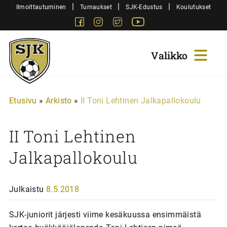
Siirry
|
|
|
Ilmoittautuminen
Turnaukset
SJK-Edustus
Koulutukset
sisältöön
Facebook
Instagram
Twitter
Youtube
Sjk-
Juniorit
Etusivu
»
Arkisto
»
II Toni Lehtinen Jalkapallokoulu
II Toni Lehtinen
Jalkapallokoulu
Julkaistu
8.5.2018
SJK-juniorit järjesti viime kesäkuussa ensimmäistä