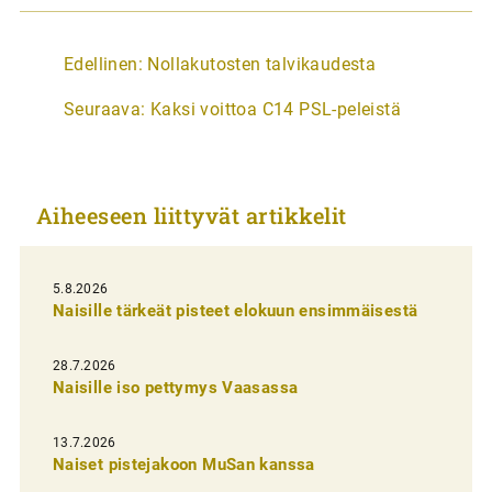
A
Edellinen:
Nollakutosten talvikaudesta
r
Seuraava:
Kaksi voittoa C14 PSL-peleistä
t
i
k
Aiheeseen liittyvät artikkelit
k
e
l
5.8.2026
Naisille tärkeät pisteet elokuun ensimmäisestä
i
e
28.7.2026
n
Naisille iso pettymys Vaasassa
s
13.7.2026
e
Naiset pistejakoon MuSan kanssa
l