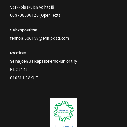
Verkkolaskujen välittäjä
003708599126 (OpenText)
Sähköpostitse
fennoa.506159@erin.posti.com
Postitse
Seinäjoen Jalkapallokerho-juniorit ry
PL 59149
01051 LASKUT