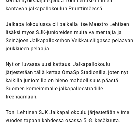
kertaa hyökkääjälegenda Toni Lehtisen nimeä
kantavan jalkapallokoulun Prunttimäessä.
Jalkapallokoulussa oli paikalla itse Maestro Lehtisen
lisäksi myös SJK-junioreiden muita valmentajia ja
Seinäjoen Jalkapallokerhon Veikkausliigassa pelaavan
joukkueen pelaajia.
Nyt on luvassa uusi kattaus. Jalkapallokoulu
järjestetään tällä kertaa OmaSp Stadionilla, joten nyt
kaikilla junioreilla on hieno mahdollisuus päästä
Suomen komeimmalle jalkapalloestradille
treenaamaan.
Toni Lehtinen SJK Jalkapallokoulu järjestetään viime
vuoden tapaan kahdessa osassa 5.-8. kesäkuuta.