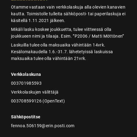
Otamme vastaan vain verkkolaskuja alla olevien kanavien
kautta. Toimistolle tulleita sähköposti- tai paperilaskuja ei
käsitellä 1.11.2021 jälkeen.
Mikäli lasku koskee joukkuetta, tulee viitteessä olla
joukkueen nimi ja tilaaja. Esim. ”P2006 / Matti Möttönen”
Laskuilla tulee olla maksuaika vähintään 14vrk.
Kesälomakaudella 1.6.-31.7. lähetetyissä laskuissa
maksuaika tulee olla vähintään 21vrk.
Verkkolaskuna
003701985593
Verkkolaskujen välittäjä
003708599126 (OpenText)
Sähköpostitse
fennoa.506159@erin.posti.com