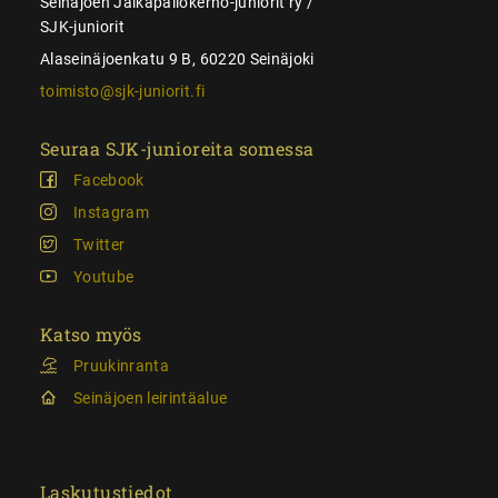
Seinäjoen Jalkapallokerho-juniorit ry /
SJK-juniorit
Alaseinäjoenkatu 9 B, 60220 Seinäjoki
toimisto@sjk-juniorit.fi
Seuraa SJK-junioreita somessa
Facebook
Instagram
Twitter
Youtube
Katso myös
Pruukinranta
Seinäjoen leirintäalue
Laskutustiedot