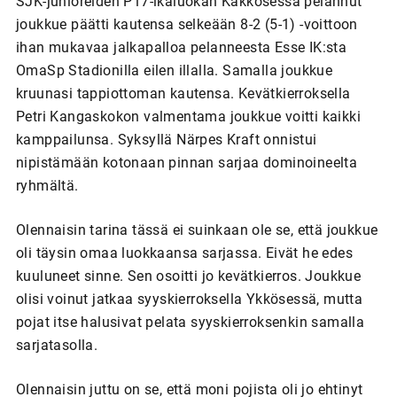
SJK-junioreiden P17-ikäluokan Kakkosessa pelannut
joukkue päätti kautensa selkeään 8-2 (5-1) -voittoon
ihan mukavaa jalkapalloa pelanneesta Esse IK:sta
OmaSp Stadionilla eilen illalla. Samalla joukkue
kruunasi tappiottoman kautensa. Kevätkierroksella
Petri Kangaskokon valmentama joukkue voitti kaikki
kamppailunsa. Syksyllä Närpes Kraft onnistui
nipistämään kotonaan pinnan sarjaa dominoineelta
ryhmältä.
Olennaisin tarina tässä ei suinkaan ole se, että joukkue
oli täysin omaa luokkaansa sarjassa. Eivät he edes
kuuluneet sinne. Sen osoitti jo kevätkierros. Joukkue
olisi voinut jatkaa syyskierroksella Ykkösessä, mutta
pojat itse halusivat pelata syyskierroksenkin samalla
sarjatasolla.
Olennaisin juttu on se, että moni pojista oli jo ehtinyt