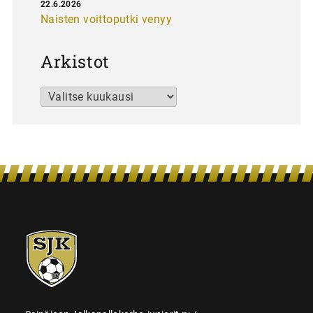
22.6.2026
Naisten voittoputki venyy
Arkistot
Arkistot
SJK-
juniorit