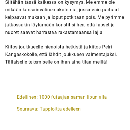
Siitähän tässä kaikessa on kysymys. Me emme ole
mikään kansainvälinen akatemia, jossa vain parhaat
kelpaavat mukaan ja loput potkitaan pois. Me pyrimme
jatkossakin löytämään konstit siihen, että lapset ja
nuoret saavat harrastaa rakastamaansa lajia.
Kiitos joukkueelle hienoista hetkistä ja kiitos Petri
Kangaskokolle, että lähdit joukkueen valmentajaksi.
Tällaiselle tekemiselle on ihan aina tilaa meillä!
A
Edellinen:
1000 futaajaa saman lipun alla
r
Seuraava:
Tappioitta edelleen
t
i
k