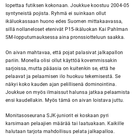
lopettaa futiksen kokonaan. Joukkue koostuu 2004-05
syntyneistä pojista. Ryhmä ei suinkaan ollut
ikäluokassaan huono edes Suomen mittakaavassa,
sillä nollaneloset etenivät P15-ikäluokan Kai Pahlman
SM-lopputurnauksessa aina pronssiotteluun saakka.
On aivan mahtavaa, että pojat palasivat jalkapallon
pariin. Monella olisi ollut käyttöä kovemmissakin
sarjoissa, mutta pääasia on kuitenkin se, että he
pelaavat ja pelaamisen ilo huokuu tekemisestä. Se
näkyi koko kauden ajan pelillisenä dominointina.
Joukkue on myös ilmaissut halunsa jatkaa pelaamista
ensi kaudellakin. Myös tämä on aivan loistava juttu.
Monitasoseurana SJK-juniorit ei koskaan pyri
karsimaan pelaajien määrää tai laatuakaan. Kaikille
halutaan tarjota mahdollisus pelata jalkapalloa.