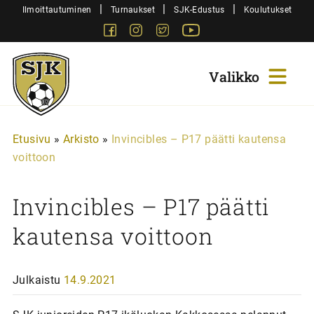
Siirry
|
|
|
Ilmoittautuminen
Turnaukset
SJK-Edustus
Koulutukset
sisältöön
Facebook
Instagram
Twitter
Youtube
Sjk-
Juniorit
Etusivu
»
Arkisto
»
Invincibles – P17 päätti kautensa
voittoon
Invincibles – P17 päätti
kautensa voittoon
Julkaistu
14.9.2021