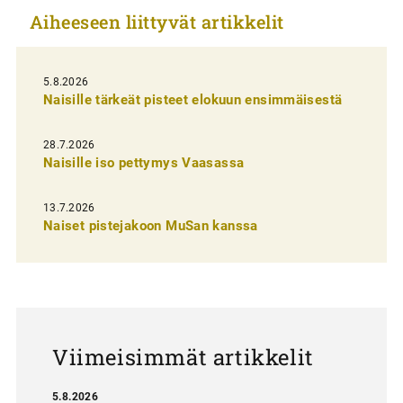
Aiheeseen liittyvät artikkelit
k
e
l
5.8.2026
Naisille tärkeät pisteet elokuun ensimmäisestä
i
e
28.7.2026
n
Naisille iso pettymys Vaasassa
s
13.7.2026
e
Naiset pistejakoon MuSan kanssa
l
a
u
s
Viimeisimmät artikkelit
5.8.2026