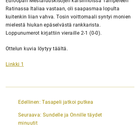
Euroopan Mestaruuskisojen karsinnoissa Tampereen
Ratinassa Italiaa vastaan, oli saapasmaa lopulta
kuitenkin liian vahva. Tosin voittomaali syntyi monien
mielestä hiukan epäselvästä rankkarista.
Loppunumerot kirjattiin vieraille 2-1 (0-0).
Ottelun kuvia löytyy täältä.
Linkki 1
A
Edellinen:
Tasapeli jatkoi putkea
r
Seuraava:
Sundelle ja Onnille täydet
t
minuutit
i
k