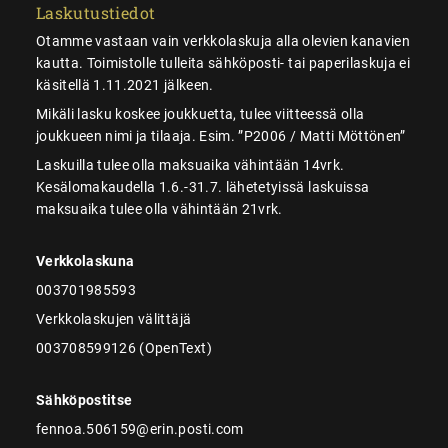
Laskutustiedot
Otamme vastaan vain verkkolaskuja alla olevien kanavien
kautta. Toimistolle tulleita sähköposti- tai paperilaskuja ei
käsitellä 1.11.2021 jälkeen.
Mikäli lasku koskee joukkuetta, tulee viitteessä olla
joukkueen nimi ja tilaaja. Esim. ”P2006 / Matti Möttönen”
Laskuilla tulee olla maksuaika vähintään 14vrk.
Kesälomakaudella 1.6.-31.7. lähetetyissä laskuissa
maksuaika tulee olla vähintään 21vrk.
Verkkolaskuna
003701985593
Verkkolaskujen välittäjä
003708599126 (OpenText)
Sähköpostitse
fennoa.506159@erin.posti.com