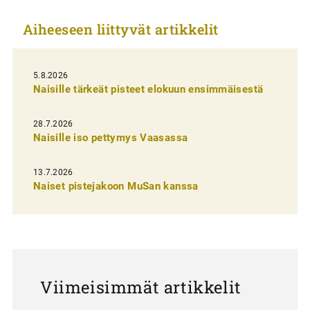
k
Aiheeseen liittyvät artikkelit
e
l
i
5.8.2026
Naisille tärkeät pisteet elokuun ensimmäisestä
e
n
28.7.2026
Naisille iso pettymys Vaasassa
s
e
13.7.2026
l
Naiset pistejakoon MuSan kanssa
a
u
s
Viimeisimmät artikkelit