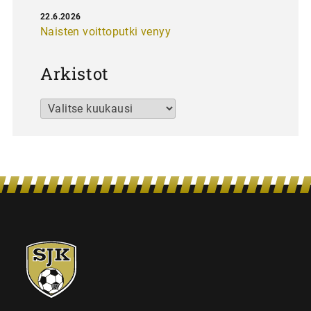
22.6.2026
Naisten voittoputki venyy
Arkistot
Arkistot
SJK-
juniorit