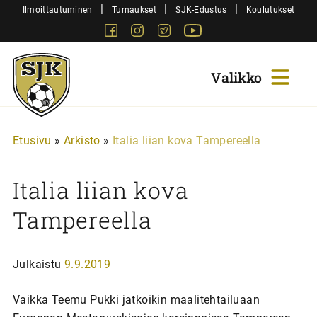
Siirry
|
|
|
Ilmoittautuminen
Turnaukset
SJK-Edustus
Koulutukset
sisältöön
Facebook
Instagram
Twitter
Youtube
Sjk-
Juniorit
Etusivu
»
Arkisto
»
Italia liian kova Tampereella
Italia liian kova
Tampereella
Julkaistu
9.9.2019
Vaikka Teemu Pukki jatkoikin maalitehtailuaan