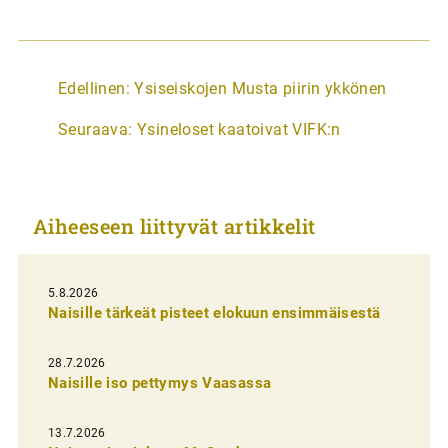
A
Edellinen:
Ysiseiskojen Musta piirin ykkönen
r
Seuraava:
Ysineloset kaatoivat VIFK:n
t
i
k
Aiheeseen liittyvät artikkelit
k
e
l
5.8.2026
Naisille tärkeät pisteet elokuun ensimmäisestä
i
e
28.7.2026
n
Naisille iso pettymys Vaasassa
s
13.7.2026
e