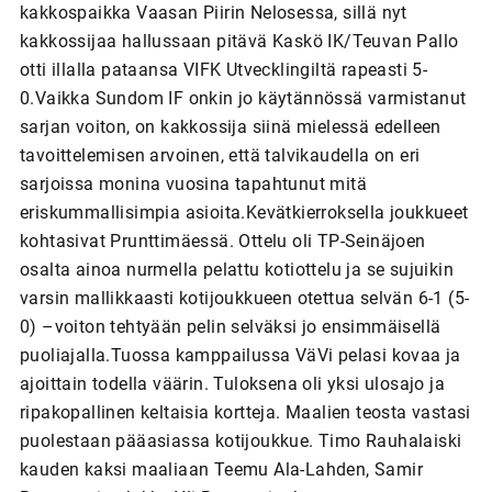
kakkospaikka Vaasan Piirin Nelosessa, sillä nyt
kakkossijaa hallussaan pitävä Kaskö IK/Teuvan Pallo
otti illalla pataansa VIFK Utvecklingiltä rapeasti 5-
0.Vaikka Sundom IF onkin jo käytännössä varmistanut
sarjan voiton, on kakkossija siinä mielessä edelleen
tavoittelemisen arvoinen, että talvikaudella on eri
sarjoissa monina vuosina tapahtunut mitä
eriskummallisimpia asioita.Kevätkierroksella joukkueet
kohtasivat Prunttimäessä. Ottelu oli TP-Seinäjoen
osalta ainoa nurmella pelattu kotiottelu ja se sujuikin
varsin mallikkaasti kotijoukkueen otettua selvän 6-1 (5-
0) –voiton tehtyään pelin selväksi jo ensimmäisellä
puoliajalla.Tuossa kamppailussa VäVi pelasi kovaa ja
ajoittain todella väärin. Tuloksena oli yksi ulosajo ja
ripakopallinen keltaisia kortteja. Maalien teosta vastasi
puolestaan pääasiassa kotijoukkue. Timo Rauhalaiski
kauden kaksi maaliaan Teemu Ala-Lahden, Samir