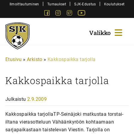
Siirry
|
|
|
Ilmoittautuminen
Turnaukset
SJK-Edustus
Koulutukset
sisältöön
Facebook
Instagram
Twitter
Youtube
Sjk-
Juniorit
Etusivu
»
Arkisto
»
Kakkospaikka tarjolla
Kakkospaikka tarjolla
Julkaistu
2.9.2009
Kakkospaikka tarjollaTP-Seinäjoki matkustaa torstai-
iltana vierasotteluun Vähäänkyröön kohtaamaan
sarjapaikastaan taistelevan Viestin. Tarjolla on