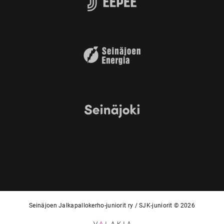
Seinäjoen Jalkapallokerho-juniorit ry / SJK-juniorit © 2026