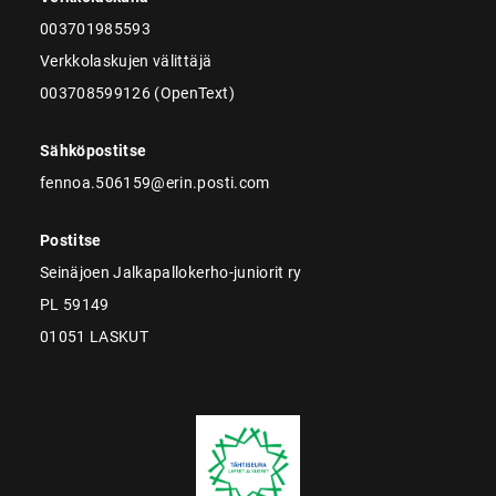
003701985593
Verkkolaskujen välittäjä
003708599126 (OpenText)
Sähköpostitse
fennoa.506159@erin.posti.com
Postitse
Seinäjoen Jalkapallokerho-juniorit ry
PL 59149
01051 LASKUT