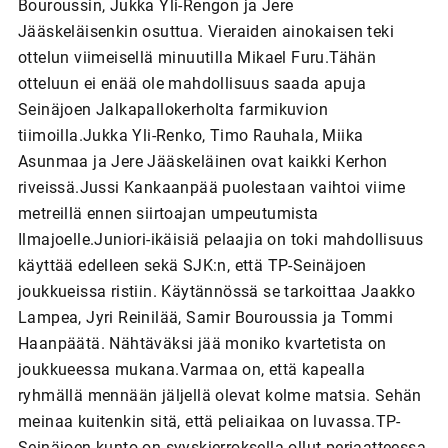
Bouroussin, Jukka Yli-Rengon ja Jere
Jääskeläisenkin osuttua. Vieraiden ainokaisen teki
ottelun viimeisellä minuutilla Mikael Furu.Tähän
otteluun ei enää ole mahdollisuus saada apuja
Seinäjoen Jalkapallokerholta farmikuvion
tiimoilla.Jukka Yli-Renko, Timo Rauhala, Miika
Asunmaa ja Jere Jääskeläinen ovat kaikki Kerhon
riveissä.Jussi Kankaanpää puolestaan vaihtoi viime
metreillä ennen siirtoajan umpeutumista
Ilmajoelle.Juniori-ikäisiä pelaajia on toki mahdollisuus
käyttää edelleen sekä SJK:n, että TP-Seinäjoen
joukkueissa ristiin. Käytännössä se tarkoittaa Jaakko
Lampea, Jyri Reinilää, Samir Bouroussia ja Tommi
Haanpäätä. Nähtäväksi jää moniko kvartetista on
joukkueessa mukana.Varmaa on, että kapealla
ryhmällä mennään jäljellä olevat kolme matsia. Sehän
meinaa kuitenkin sitä, että peliaikaa on luvassa.TP-
Seinäjoen kunto on syyskierroksella ollut periaatteessa