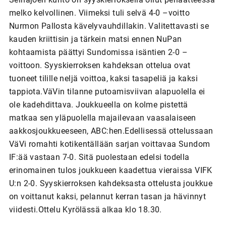
melko kelvollinen. Viimeksi tuli selvä 4-0 –voitto
Nurmon Pallosta kävelyvauhdillakin. Valitettavasti se
kauden kriittisin ja tärkein matsi ennen NuPan
kohtaamista päättyi Sundomissa isäntien 2-0 –
voittoon. Syyskierroksen kahdeksan ottelua ovat
tuoneet tilille neljä voittoa, kaksi tasapeliä ja kaksi
tappiota.VäVin tilanne putoamisviivan alapuolella ei
ole kadehdittava. Joukkueella on kolme pistettä
matkaa sen yläpuolella majailevaan vaasalaiseen
aakkosjoukkueeseen, ABC:hen.Edellisessä ottelussaan
VäVi romahti kotikentällään sarjan voittavaa Sundom
IF:ää vastaan 7-0. Sitä puolestaan edelsi todella
erinomainen tulos joukkueen kaadettua vieraissa VIFK
U:n 2-0. Syyskierroksen kahdeksasta ottelusta joukkue
on voittanut kaksi, pelannut kerran tasan ja hävinnyt
viidesti.Ottelu Kyrölässä alkaa klo 18.30.