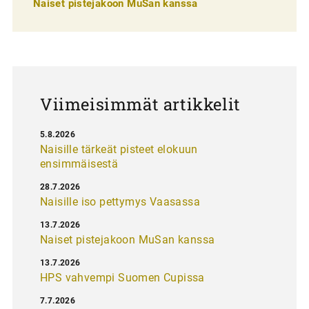
Naiset pistejakoon MuSan kanssa
l
a
u
s
Viimeisimmät artikkelit
5.8.2026
Naisille tärkeät pisteet elokuun
ensimmäisestä
28.7.2026
Naisille iso pettymys Vaasassa
13.7.2026
Naiset pistejakoon MuSan kanssa
13.7.2026
HPS vahvempi Suomen Cupissa
7.7.2026