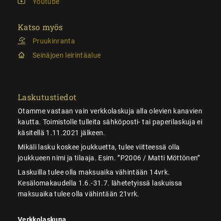
Youtube
Katso myös
Pruukinranta
Seinäjoen leirintäalue
Laskutustiedot
Otamme vastaan vain verkkolaskuja alla olevien kanavien
kautta. Toimistolle tulleita sähköposti- tai paperilaskuja ei
käsitellä 1.11.2021 jälkeen.
Mikäli lasku koskee joukkuetta, tulee viitteessä olla
joukkueen nimi ja tilaaja. Esim. ”P2006 / Matti Möttönen”
Laskuilla tulee olla maksuaika vähintään 14vrk.
Kesälomakaudella 1.6.-31.7. lähetetyissä laskuissa
maksuaika tulee olla vähintään 21vrk.
Verkkolaskuna