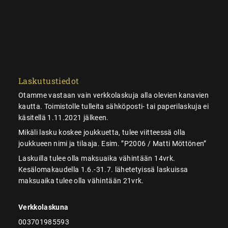
Laskutustiedot
Otamme vastaan vain verkkolaskuja alla olevien kanavien
kautta. Toimistolle tulleita sähköposti- tai paperilaskuja ei
käsitellä 1.11.2021 jälkeen.
Mikäli lasku koskee joukkuetta, tulee viitteessä olla
joukkueen nimi ja tilaaja. Esim. ”P2006 / Matti Möttönen”
Laskuilla tulee olla maksuaika vähintään 14vrk.
Kesälomakaudella 1.6.-31.7. lähetetyissä laskuissa
maksuaika tulee olla vähintään 21vrk.
Verkkolaskuna
003701985593