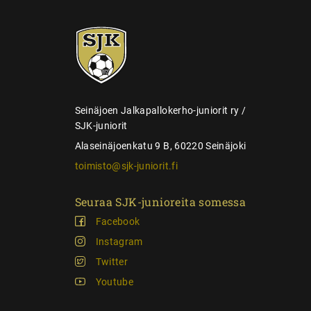
e
SJK-
l
juniorit
a
u
s
Seinäjoen Jalkapallokerho-juniorit ry /
SJK-juniorit
Alaseinäjoenkatu 9 B, 60220 Seinäjoki
toimisto@sjk-juniorit.fi
Seuraa SJK-junioreita somessa
Facebook
Instagram
Twitter
Youtube