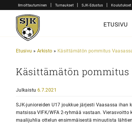
Siirry
|
|
|
Ilmoittautuminen
Turnaukset
SJK-Edustus
Koulutukset
sisältöön
Sjk-
ETUSIVU
Juniorit
Etusivu
»
Arkisto
»
Käsittämätön pommitus Vaasass
Käsittämätön pommitus
Julkaistu
6.7.2021
SJK-junioreiden U17 joukkue järjesti Vaasassa iha
matsissa VIFK/WFA 2-ryhmää vastaan. Vierasvoitto kir
maalijuhlia ottelun ensimmäisestä minuutista lähtien