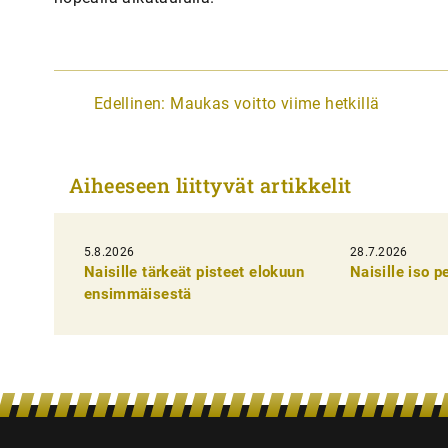
A
Edellinen:
Maukas voitto viime hetkillä
r
t
Aiheeseen liittyvät artikkelit
i
k
5.8.2026
k
28.7.2026
Naisille tärkeät pisteet elokuun
Naisille iso 
e
ensimmäisestä
l
i
e
n
s