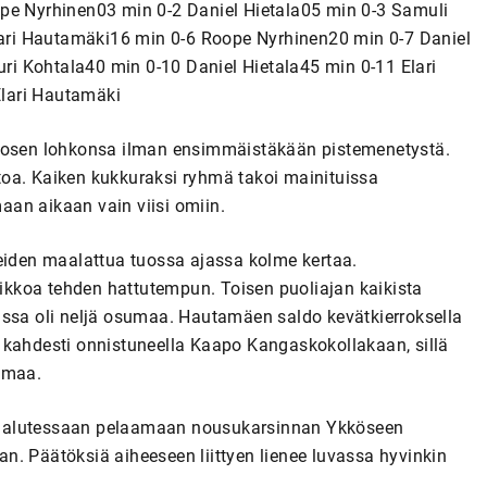
ope Nyrhinen03 min 0-2 Daniel Hietala05 min 0-3 Samuli
ri Hautamäki16 min 0-6 Roope Nyrhinen20 min 0-7 Daniel
i Kohtala40 min 0-10 Daniel Hietala45 min 0-11 Elari
lari Hautamäki
 Kakkosen lohkonsa ilman ensimmäistäkään pistemenetystä.
toa. Kaiken kukkuraksi ryhmä takoi mainituissa
an aikaan vain viisi omiin.
reiden maalattua tuossa ajassa kolme kertaa.
puikkoa tehden hattutempun. Toisen puoliajan kaikista
issa oli neljä osumaa. Hautamäen saldo kevätkierroksella
 kahdesti onnistuneella Kaapo Kangaskokollakaan, sillä
umaa.
see halutessaan pelaamaan nousukarsinnan Ykköseen
n. Päätöksiä aiheeseen liittyen lienee luvassa hyvinkin