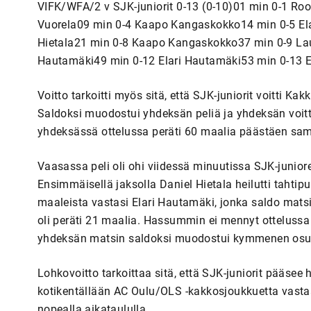
VIFK/WFA/2 v SJK-juniorit 0-13 (0-10)01 min 0-1 Ro
Vuorela09 min 0-4 Kaapo Kangaskokko14 min 0-5 Ela
Hietala21 min 0-8 Kaapo Kangaskokko37 min 0-9 Laur
Hautamäki49 min 0-12 Elari Hautamäki53 min 0-13 E
Voitto tarkoitti myös sitä, että SJK-juniorit voitti
Saldoksi muodostui yhdeksän peliä ja yhdeksän voit
yhdeksässä ottelussa peräti 60 maalia päästäen sama
Vaasassa peli oli ohi viidessä minuutissa SJK-junio
Ensimmäisellä jaksolla Daniel Hietala heilutti tahti
maaleista vastasi Elari Hautamäki, jonka saldo mats
oli peräti 21 maalia. Hassummin ei mennyt ottelussa
yhdeksän matsin saldoksi muodostui kymmenen os
Lohkovoitto tarkoittaa sitä, että SJK-juniorit pää
kotikentällään AC Oulu/OLS -kakkosjoukkuetta vastaa
nopealla aikataululla.