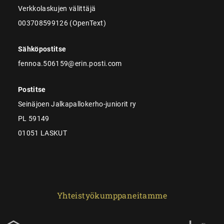
Verkkolaskujen välittäjä
003708599126 (OpenText)
Sähköpostitse
fennoa.506159@erin.posti.com
Postitse
Seinäjoen Jalkapallokerho-juniorit ry
PL 59149
01051 LASKUT
Yhteistyökumppaneitamme