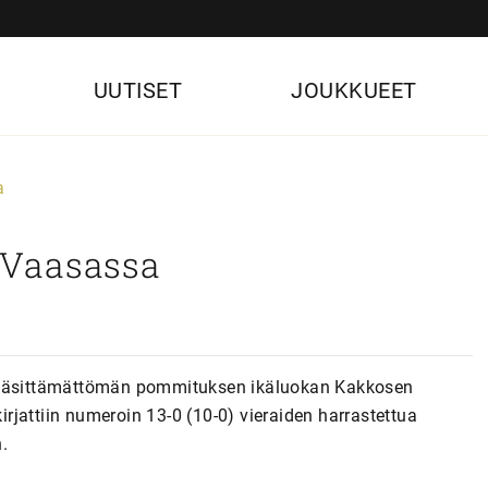
UUTISET
JOUKKUEET
a
 Vaasassa
n käsittämättömän pommituksen ikäluokan Kakkosen
jattiin numeroin 13-0 (10-0) vieraiden harrastettua
.