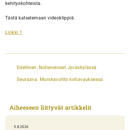
kehityskohteista.
Tästä katselemaan videoklippiä.
Linkki 1
A
Edellinen:
Nollaneloset Jyväskylässä
r
Seuraava:
Murskavoitto kotiavauksessa
t
i
k
Aiheeseen liittyvät artikkelit
k
e
l
5.8.2026