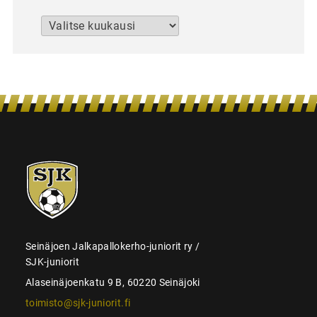
Arkistot
SJK-
juniorit
Seinäjoen Jalkapallokerho-juniorit ry /
SJK-juniorit
Alaseinäjoenkatu 9 B, 60220 Seinäjoki
toimisto@sjk-juniorit.fi