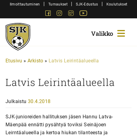
Siirry
|
|
|
Ilmoittautuminen
Turnaukset
SJK-Edustus
Koulutukset
sisältöön
Facebook
Instagram
Twitter
Youtube
Sjk-
Juniorit
Etusivu
»
Arkisto
»
Latvis Leirintäalueella
Latvis Leirintäalueella
Julkaistu
30.4.2018
SJK-junioreiden hallituksen jäsen Hannu Latva-
Mäenpää ennätti pysähtyä toviksi Seinäjoen
Leirntäalueella ja kertoa hiukan tilanteesta ja