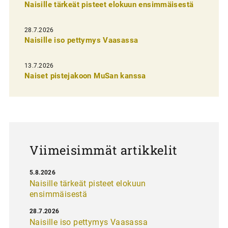
Naisille tärkeät pisteet elokuun ensimmäisestä
i
e
28.7.2026
n
Naisille iso pettymys Vaasassa
s
13.7.2026
e
Naiset pistejakoon MuSan kanssa
l
a
u
s
Viimeisimmät artikkelit
5.8.2026
Naisille tärkeät pisteet elokuun
ensimmäisestä
28.7.2026
Naisille iso pettymys Vaasassa