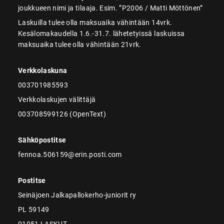
joukkueen nimi ja tilaaja. Esim. ”P2006 / Matti Möttönen”
Laskuilla tulee olla maksuaika vähintään 14vrk.
Kesälomakaudella 1.6.-31.7. lähetetyissä laskuissa
maksuaika tulee olla vähintään 21vrk.
Verkkolaskuna
003701985593
Verkkolaskujen välittäjä
003708599126 (OpenText)
Sähköpostitse
fennoa.506159@erin.posti.com
Postitse
Seinäjoen Jalkapallokerho-juniorit ry
PL 59149
01051 LASKUT