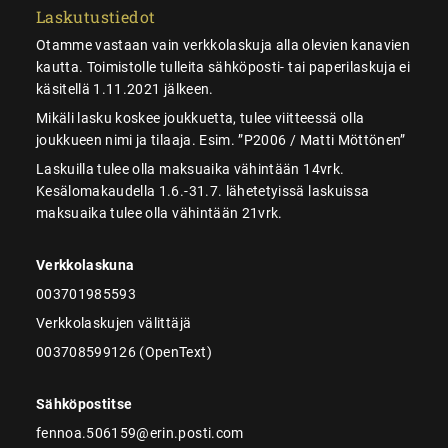
Laskutustiedot
Otamme vastaan vain verkkolaskuja alla olevien kanavien
kautta. Toimistolle tulleita sähköposti- tai paperilaskuja ei
käsitellä 1.11.2021 jälkeen.
Mikäli lasku koskee joukkuetta, tulee viitteessä olla
joukkueen nimi ja tilaaja. Esim. ”P2006 / Matti Möttönen”
Laskuilla tulee olla maksuaika vähintään 14vrk.
Kesälomakaudella 1.6.-31.7. lähetetyissä laskuissa
maksuaika tulee olla vähintään 21vrk.
Verkkolaskuna
003701985593
Verkkolaskujen välittäjä
003708599126 (OpenText)
Sähköpostitse
fennoa.506159@erin.posti.com