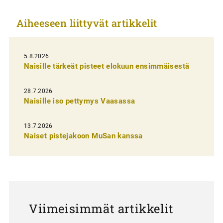
k
Aiheeseen liittyvät artikkelit
k
e
l
5.8.2026
Naisille tärkeät pisteet elokuun ensimmäisestä
i
e
28.7.2026
n
Naisille iso pettymys Vaasassa
s
13.7.2026
e
Naiset pistejakoon MuSan kanssa
l
a
u
s
Viimeisimmät artikkelit