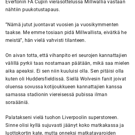
Evertonin FA Cupin vierasottelussa Millwallia vastaan
nähtiin puukotustapaus.
”Nämä jutut juontavat vuosien ja vuosikymmenten
taakse. Me emme tosiaan pidä Millwallista, eivätkä he
meistä”, hän vielä vahvisti tilanteen.
On aivan totta, että vihanpito eri seurojen kannattajien
välillä pyrkii taas nostamaan päätään, mikä saa mielen
aika apeaksi. Ei sen niin kuuluisi olla. Sen pitäisi olla
kuten oli Huddersfieldissä. Siellä Wolvesin fanit joivat
oluensa sovussa kotijoukkueen kannattajien kanssa
samassa stadionin viereisessä pubissa ilman
soraääniä.
Palatakseni vielä tuohon Liverpoolin superstoreen.
Sinne olisi kyllä sujuvasti jäänyt koko matkakassa ja
luottokortin kate, mutta onneksi matkatavaroiden