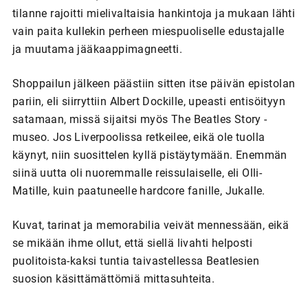
tilanne rajoitti mielivaltaisia hankintoja ja mukaan lähti
vain paita kullekin perheen miespuoliselle edustajalle
ja muutama jääkaappimagneetti.
Shoppailun jälkeen päästiin sitten itse päivän epistolan
pariin, eli siirryttiin Albert Dockille, upeasti entisöityyn
satamaan, missä sijaitsi myös The Beatles Story -
museo. Jos Liverpoolissa retkeilee, eikä ole tuolla
käynyt, niin suosittelen kyllä pistäytymään. Enemmän
siinä uutta oli nuoremmalle reissulaiselle, eli Olli-
Matille, kuin paatuneelle hardcore fanille, Jukalle.
Kuvat, tarinat ja memorabilia veivät mennessään, eikä
se mikään ihme ollut, että siellä livahti helposti
puolitoista-kaksi tuntia taivastellessa Beatlesien
suosion käsittämättömiä mittasuhteita.