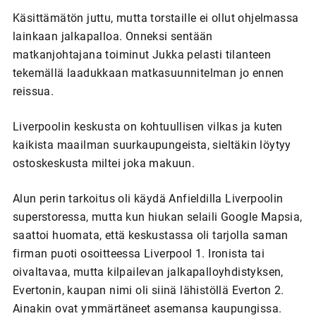
Käsittämätön juttu, mutta torstaille ei ollut ohjelmassa
lainkaan jalkapalloa. Onneksi sentään
matkanjohtajana toiminut Jukka pelasti tilanteen
tekemällä laadukkaan matkasuunnitelman jo ennen
reissua.
Liverpoolin keskusta on kohtuullisen vilkas ja kuten
kaikista maailman suurkaupungeista, sieltäkin löytyy
ostoskeskusta miltei joka makuun.
Alun perin tarkoitus oli käydä Anfieldilla Liverpoolin
superstoressa, mutta kun hiukan selaili Google Mapsia,
saattoi huomata, että keskustassa oli tarjolla saman
firman puoti osoitteessa Liverpool 1. Ironista tai
oivaltavaa, mutta kilpailevan jalkapalloyhdistyksen,
Evertonin, kaupan nimi oli siinä lähistöllä Everton 2.
Ainakin ovat ymmärtäneet asemansa kaupungissa.