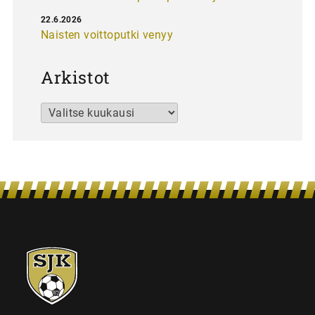
22.6.2026
Naisten voittoputki venyy
Arkistot
Arkistot
SJK-
juniorit