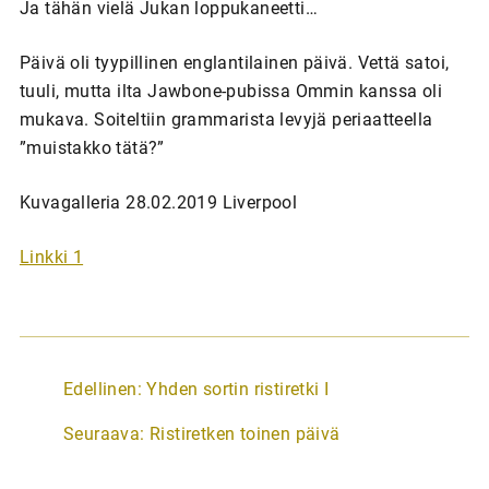
Ja tähän vielä Jukan loppukaneetti…
Päivä oli tyypillinen englantilainen päivä. Vettä satoi,
tuuli, mutta ilta Jawbone-pubissa Ommin kanssa oli
mukava. Soiteltiin grammarista levyjä periaatteella
”muistakko tätä?”
Kuvagalleria 28.02.2019 Liverpool
Linkki 1
A
Edellinen:
Yhden sortin ristiretki I
r
Seuraava:
Ristiretken toinen päivä
t
i