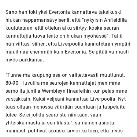
Sanoihan toki yksi Evertonia kannattava taksikuski
hiukan happamansävyisenä, että ”nykyisin Anfieldillä
kuulutetaan, että ottelun alku siirtyy, koska seuran
kannattajia tuova lento on hiukan myöhässä”. Tällä
hän viittasi siihen, että Liverpoolia kannatetaan ympäri
maailmaa enemmän kuin Evertonia. Se pitää varmasti
myös paikkansa.
”Tunnelma kaupungissa on valitettavasti muuttunut.
80-90 –luvuilla me seurojen kannattajat menimme
samoilla junilla Wembleyn finaaleihin kun pelasimme
vastakkain. Kaksi veljeäni kannattaa Liverpoolia. Nyt
taas ollaan menossa väärään suuntaan ja tappeluita
tulee. Se ei johdu seuroista niinkään, vaan
yhteiskunnasta ja sen tilasta”, samainen asioita
mainiosti pohtivat scouser arvioi kertoen, että myös