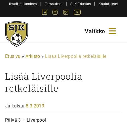
Siirry
|
|
|
Ilmoittautuminen
Turnaukset
SJK-Edustus
Koulutukset
sisältöön
Facebook
Instagram
Twitter
Youtube
Sjk-
Juniorit
Etusivu
»
Arkisto
»
Lisää Liverpoolia retkeläisille
Lisää Liverpoolia
retkeläisille
Julkaistu
8.3.2019
Päivä 3 – Liverpool