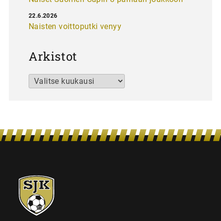
22.6.2026
Naisten voittoputki venyy
Arkistot
Arkistot
SJK-
juniorit