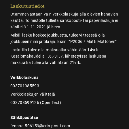
Laskutustiedot
Otamme vastaan vain verkkolaskuja alla olevien kanavien
kautta. Toimistolle tulleita sähköposti- tai paperilaskuja ei
käsitellä 1.11.2021 jälkeen.
Mikäli lasku koskee joukkuetta, tulee viitteessä olla
joukkueen nimi ja tilaaja. Esim. ”P2006 / Matti Möttönen”
Laskuilla tulee olla maksuaika vähintään 14vrk.
Kesälomakaudella 1.6.-31.7. lähetetyissä laskuissa
maksuaika tulee olla vähintään 21vrk.
Verkkolaskuna
003701985593
Verkkolaskujen välittäjä
003708599126 (OpenText)
Sähköpostitse
fennoa.506159@erin.posti.com