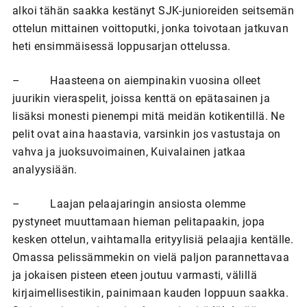
alkoi tähän saakka kestänyt SJK-junioreiden seitsemän
ottelun mittainen voittoputki, jonka toivotaan jatkuvan
heti ensimmäisessä loppusarjan ottelussa.
– Haasteena on aiempinakin vuosina olleet
juurikin vieraspelit, joissa kenttä on epätasainen ja
lisäksi monesti pienempi mitä meidän kotikentillä. Ne
pelit ovat aina haastavia, varsinkin jos vastustaja on
vahva ja juoksuvoimainen, Kuivalainen jatkaa
analyysiään.
– Laajan pelaajaringin ansiosta olemme
pystyneet muuttamaan hieman pelitapaakin, jopa
kesken ottelun, vaihtamalla erityylisiä pelaajia kentälle.
Omassa pelissämmekin on vielä paljon parannettavaa
ja jokaisen pisteen eteen joutuu varmasti, välillä
kirjaimellisestikin, painimaan kauden loppuun saakka.