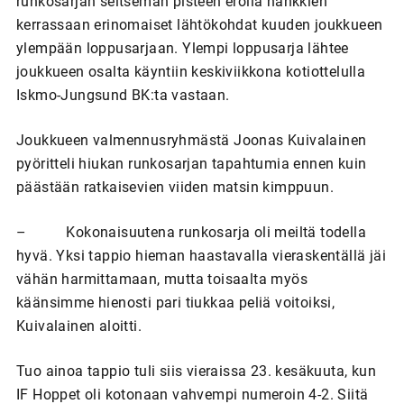
runkosarjan seitsemän pisteen erolla hankkien
kerrassaan erinomaiset lähtökohdat kuuden joukkueen
ylempään loppusarjaan. Ylempi loppusarja lähtee
joukkueen osalta käyntiin keskiviikkona kotiottelulla
Iskmo-Jungsund BK:ta vastaan.
Joukkueen valmennusryhmästä Joonas Kuivalainen
pyöritteli hiukan runkosarjan tapahtumia ennen kuin
päästään ratkaisevien viiden matsin kimppuun.
– Kokonaisuutena runkosarja oli meiltä todella
hyvä. Yksi tappio hieman haastavalla vieraskentällä jäi
vähän harmittamaan, mutta toisaalta myös
käänsimme hienosti pari tiukkaa peliä voitoiksi,
Kuivalainen aloitti.
Tuo ainoa tappio tuli siis vieraissa 23. kesäkuuta, kun
IF Hoppet oli kotonaan vahvempi numeroin 4-2. Siitä