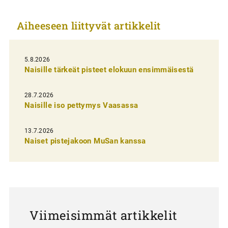
k
Aiheeseen liittyvät artikkelit
k
e
l
5.8.2026
Naisille tärkeät pisteet elokuun ensimmäisestä
i
e
28.7.2026
n
Naisille iso pettymys Vaasassa
s
13.7.2026
e
Naiset pistejakoon MuSan kanssa
l
a
u
s
Viimeisimmät artikkelit