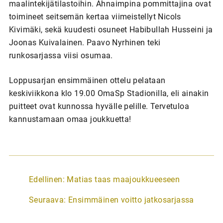
maalintekijätilastoihin. Ahnaimpina pommittajina ovat
toimineet seitsemän kertaa viimeistellyt Nicols
Kivimäki, sekä kuudesti osuneet Habibullah Husseini ja
Joonas Kuivalainen. Paavo Nyrhinen teki
runkosarjassa viisi osumaa.
Loppusarjan ensimmäinen ottelu pelataan
keskiviikkona klo 19.00 OmaSp Stadionilla, eli ainakin
puitteet ovat kunnossa hyvälle pelille. Tervetuloa
kannustamaan omaa joukkuetta!
A
Edellinen:
Matias taas maajoukkueeseen
r
Seuraava:
Ensimmäinen voitto jatkosarjassa
t
i