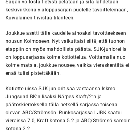
Sarjan voitosta tietysti pelataan ja sitä lähdetään
keskiviikkona yläloppusarjan puolelle tavoittelemaan,
Kuivalainen tiivistää tilanteen.
Joukkue asetti tälle kaudelle ainoaksi tavoitteekseen
nousun Kolmoseen. Nyt vaikuttaisi siltä, että tuohon
etappiin on myös mahdollista päästä. SJK-junioreilla
on loppusarjassa kolme kotiottelua. Voittamalla nuo
kolme matsia, joukkue nousee, vaikka vieraskentiltä ei
enää tulisi pistettäkään.
Kotiotteluissa SJK-juniorit saa vastaansa Iskmo-
Jungsund BK:n lisäksi Närpes Kraft/2:n ja
päätöskierroksella tällä hetkellä sarjassa toisena
olevan ABC/Strömsön. Runkosarjassa I-JBK kaatui
vieraissa 7-0, Kraft kotona 5-2 ja ABC/Strömsö samoin
kotona 3-2.