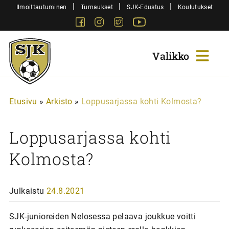
Siirry
|
|
|
Ilmoittautuminen
Turnaukset
SJK-Edustus
Koulutukset
sisältöön
Facebook
Instagram
Twitter
Youtube
Sjk-
Juniorit
Etusivu
»
Arkisto
»
Loppusarjassa kohti Kolmosta?
Loppusarjassa kohti
Kolmosta?
Julkaistu
24.8.2021
SJK-junioreiden Nelosessa pelaava joukkue voitti