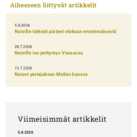
Aiheeseen liittyvät artikkelit
e
l
i
5.8.2026
Naisille tärkeät pisteet elokuun ensimmäisestä
e
n
28.7.2026
Naisille iso pettymys Vaasassa
s
e
13.7.2026
l
Naiset pistejakoon MuSan kanssa
a
u
s
Viimeisimmät artikkelit
5.8.2026