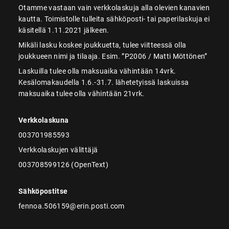
Otamme vastaan vain verkkolaskuja alla olevien kanavien
kautta. Toimistolle tulleita sähköposti- tai paperilaskuja ei
käsitellä 1.11.2021 jälkeen.
Mikäli lasku koskee joukkuetta, tulee viitteessä olla
joukkueen nimi ja tilaaja. Esim. ”P2006 / Matti Möttönen”
Laskuilla tulee olla maksuaika vähintään 14vrk.
Kesälomakaudella 1.6.-31.7. lähetetyissä laskuissa
maksuaika tulee olla vähintään 21vrk.
Verkkolaskuna
003701985593
Verkkolaskujen välittäjä
003708599126 (OpenText)
Sähköpostitse
fennoa.506159@erin.posti.com