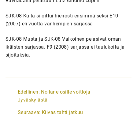
Raviradalla pelattuun Luiz Antonio cupiin.
SJK-08 Kulta sijoittui hienosti ensimmäiseksi E10
(2007) eli vuotta vanhempien sarjassa
SJK-08 Musta ja SJK-08 Valkoinen pelasivat oman
ikäisten sarjassa. F9 (2008) sarjassa ei taulukoita ja
sijoituksia.
A
Edellinen:
Nollanelosille voittoja
r
Jyväskylästä
t
Seuraava:
Kiivas tahti jatkuu
i
k
k