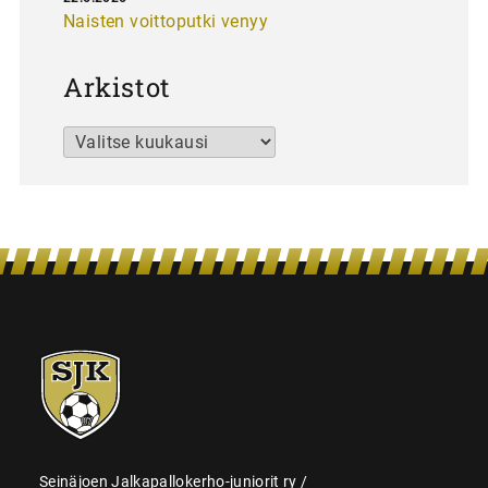
Naisten voittoputki venyy
Arkistot
Arkistot
SJK-
juniorit
Seinäjoen Jalkapallokerho-juniorit ry /