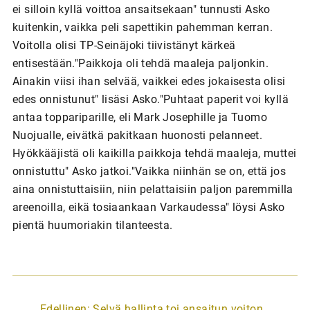
ei silloin kyllä voittoa ansaitsekaan" tunnusti Asko
kuitenkin, vaikka peli sapettikin pahemman kerran.
Voitolla olisi TP-Seinäjoki tiivistänyt kärkeä
entisestään."Paikkoja oli tehdä maaleja paljonkin.
Ainakin viisi ihan selvää, vaikkei edes jokaisesta olisi
edes onnistunut" lisäsi Asko."Puhtaat paperit voi kyllä
antaa toppariparille, eli Mark Josephille ja Tuomo
Nuojualle, eivätkä pakitkaan huonosti pelanneet.
Hyökkääjistä oli kaikilla paikkoja tehdä maaleja, muttei
onnistuttu" Asko jatkoi."Vaikka niinhän se on, että jos
aina onnistuttaisiin, niin pelattaisiin paljon paremmilla
areenoilla, eikä tosiaankaan Varkaudessa" löysi Asko
pientä huumoriakin tilanteesta.
A
Edellinen:
Selvä hallinta toi ansaitun voiton