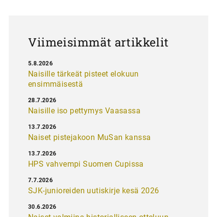
u
s
Viimeisimmät artikkelit
5.8.2026
Naisille tärkeät pisteet elokuun
ensimmäisestä
28.7.2026
Naisille iso pettymys Vaasassa
13.7.2026
Naiset pistejakoon MuSan kanssa
13.7.2026
HPS vahvempi Suomen Cupissa
7.7.2026
SJK-junioreiden uutiskirje kesä 2026
30.6.2026