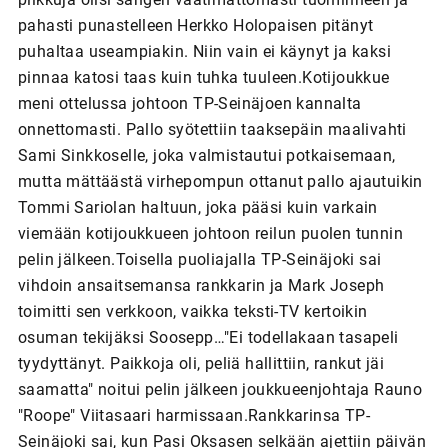
pahasti punastelleen Herkko Holopaisen pitänyt
puhaltaa useampiakin. Niin vain ei käynyt ja kaksi
pinnaa katosi taas kuin tuhka tuuleen.Kotijoukkue
meni ottelussa johtoon TP-Seinäjoen kannalta
onnettomasti. Pallo syötettiin taaksepäin maalivahti
Sami Sinkkoselle, joka valmistautui potkaisemaan,
mutta mättäästä virhepompun ottanut pallo ajautuikin
Tommi Sariolan haltuun, joka pääsi kuin varkain
viemään kotijoukkueen johtoon reilun puolen tunnin
pelin jälkeen.Toisella puoliajalla TP-Seinäjoki sai
vihdoin ansaitsemansa rankkarin ja Mark Joseph
toimitti sen verkkoon, vaikka teksti-TV kertoikin
osuman tekijäksi Soosepp…"Ei todellakaan tasapeli
tyydyttänyt. Paikkoja oli, peliä hallittiin, rankut jäi
saamatta" noitui pelin jälkeen joukkueenjohtaja Rauno
"Roope" Viitasaari harmissaan.Rankkarinsa TP-
Seinäjoki sai, kun Pasi Oksasen selkään ajettiin päivän