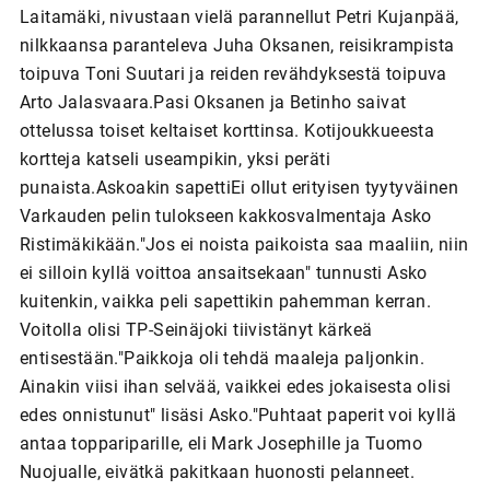
Laitamäki, nivustaan vielä parannellut Petri Kujanpää,
nilkkaansa paranteleva Juha Oksanen, reisikrampista
toipuva Toni Suutari ja reiden revähdyksestä toipuva
Arto Jalasvaara.Pasi Oksanen ja Betinho saivat
ottelussa toiset keltaiset korttinsa. Kotijoukkueesta
kortteja katseli useampikin, yksi peräti
punaista.Askoakin sapettiEi ollut erityisen tyytyväinen
Varkauden pelin tulokseen kakkosvalmentaja Asko
Ristimäkikään."Jos ei noista paikoista saa maaliin, niin
ei silloin kyllä voittoa ansaitsekaan" tunnusti Asko
kuitenkin, vaikka peli sapettikin pahemman kerran.
Voitolla olisi TP-Seinäjoki tiivistänyt kärkeä
entisestään."Paikkoja oli tehdä maaleja paljonkin.
Ainakin viisi ihan selvää, vaikkei edes jokaisesta olisi
edes onnistunut" lisäsi Asko."Puhtaat paperit voi kyllä
antaa toppariparille, eli Mark Josephille ja Tuomo
Nuojualle, eivätkä pakitkaan huonosti pelanneet.