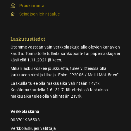
Pruukinranta
Seinäjoen leirintäalue
Laskutustiedot
Otamme vastaan vain verkkolaskuja alla olevien kanavien
kautta. Toimistolle tulleita sähköposti- tai paperilaskuja ei
käsitellä 1.11.2021 jälkeen.
Mikäli lasku koskee joukkuetta, tulee viitteessä olla
joukkueen nimi ja tilaaja. Esim. ”P2006 / Matti Möttönen”
Laskuilla tulee olla maksuaika vähintään 14vrk.
Kesälomakaudella 1.6.-31.7. lähetetyissä laskuissa
maksuaika tulee olla vähintään 21vrk.
Verkkolaskuna
003701985593
Verkkolaskujen välittäjä