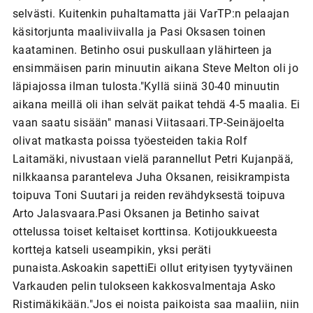
selvästi. Kuitenkin puhaltamatta jäi VarTP:n pelaajan
käsitorjunta maaliviivalla ja Pasi Oksasen toinen
kaataminen. Betinho osui puskullaan ylähirteen ja
ensimmäisen parin minuutin aikana Steve Melton oli jo
läpiajossa ilman tulosta."Kyllä siinä 30-40 minuutin
aikana meillä oli ihan selvät paikat tehdä 4-5 maalia. Ei
vaan saatu sisään" manasi Viitasaari.TP-Seinäjoelta
olivat matkasta poissa työesteiden takia Rolf
Laitamäki, nivustaan vielä parannellut Petri Kujanpää,
nilkkaansa paranteleva Juha Oksanen, reisikrampista
toipuva Toni Suutari ja reiden revähdyksestä toipuva
Arto Jalasvaara.Pasi Oksanen ja Betinho saivat
ottelussa toiset keltaiset korttinsa. Kotijoukkueesta
kortteja katseli useampikin, yksi peräti
punaista.Askoakin sapettiEi ollut erityisen tyytyväinen
Varkauden pelin tulokseen kakkosvalmentaja Asko
Ristimäkikään."Jos ei noista paikoista saa maaliin, niin