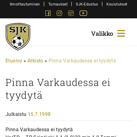
Siirry
|
|
|
Ilmoittautuminen
Turnaukset
SJK-Edustus
Koulutukset
sisältöön
Facebook
Instagram
Twitter
Youtube
Sjk-
Juniorit
Etusivu
»
Arkisto
»
Pinna Varkaudessa ei tyydytä
Pinna Varkaudessa ei
tyydytä
Julkaistu
15.7.1998
Pinna Varkaudessa ei tyydytä