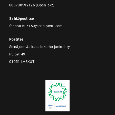
003708599126 (OpenText)
Sähköpostitse
fennoa.506159@erin.posti.com
Postitse
Seinäjoen Jalkapallokerho-juniorit ry
PL 59149
01051 LASKUT