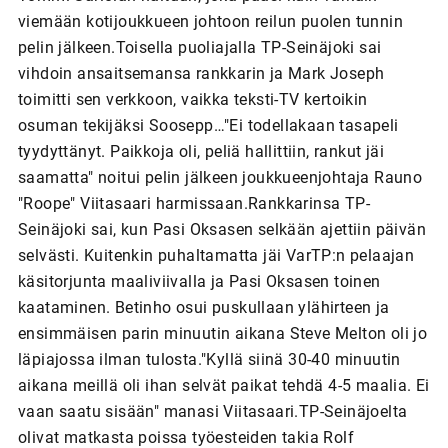
viemään kotijoukkueen johtoon reilun puolen tunnin
pelin jälkeen.Toisella puoliajalla TP-Seinäjoki sai
vihdoin ansaitsemansa rankkarin ja Mark Joseph
toimitti sen verkkoon, vaikka teksti-TV kertoikin
osuman tekijäksi Soosepp…"Ei todellakaan tasapeli
tyydyttänyt. Paikkoja oli, peliä hallittiin, rankut jäi
saamatta" noitui pelin jälkeen joukkueenjohtaja Rauno
"Roope" Viitasaari harmissaan.Rankkarinsa TP-
Seinäjoki sai, kun Pasi Oksasen selkään ajettiin päivän
selvästi. Kuitenkin puhaltamatta jäi VarTP:n pelaajan
käsitorjunta maaliviivalla ja Pasi Oksasen toinen
kaataminen. Betinho osui puskullaan ylähirteen ja
ensimmäisen parin minuutin aikana Steve Melton oli jo
läpiajossa ilman tulosta."Kyllä siinä 30-40 minuutin
aikana meillä oli ihan selvät paikat tehdä 4-5 maalia. Ei
vaan saatu sisään" manasi Viitasaari.TP-Seinäjoelta
olivat matkasta poissa työesteiden takia Rolf