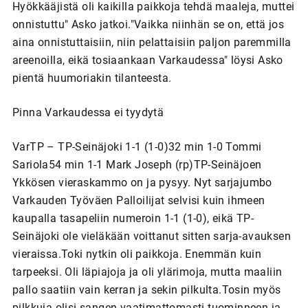
Hyökkääjistä oli kaikilla paikkoja tehdä maaleja, muttei
onnistuttu" Asko jatkoi."Vaikka niinhän se on, että jos
aina onnistuttaisiin, niin pelattaisiin paljon paremmilla
areenoilla, eikä tosiaankaan Varkaudessa" löysi Asko
pientä huumoriakin tilanteesta.
Pinna Varkaudessa ei tyydytä
VarTP – TP-Seinäjoki 1-1 (1-0)32 min 1-0 Tommi
Sariola54 min 1-1 Mark Joseph (rp)TP-Seinäjoen
Ykkösen vieraskammo on ja pysyy. Nyt sarjajumbo
Varkauden Työväen Palloilijat selvisi kuin ihmeen
kaupalla tasapeliin numeroin 1-1 (1-0), eikä TP-
Seinäjoki ole vieläkään voittanut sitten sarja-avauksen
vieraissa.Toki nytkin oli paikkoja. Enemmän kuin
tarpeeksi. Oli läpiajoja ja oli ylärimoja, mutta maaliin
pallo saatiin vain kerran ja sekin pilkulta.Tosin myös
pilkkuja olisi sangen vaatimattomasti tuominneen ja