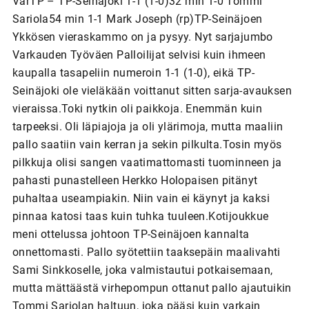
VarTP – TP-Seinäjoki 1-1 (1-0)32 min 1-0 Tommi
Sariola54 min 1-1 Mark Joseph (rp)TP-Seinäjoen
Ykkösen vieraskammo on ja pysyy. Nyt sarjajumbo
Varkauden Työväen Palloilijat selvisi kuin ihmeen
kaupalla tasapeliin numeroin 1-1 (1-0), eikä TP-
Seinäjoki ole vieläkään voittanut sitten sarja-avauksen
vieraissa.Toki nytkin oli paikkoja. Enemmän kuin
tarpeeksi. Oli läpiajoja ja oli ylärimoja, mutta maaliin
pallo saatiin vain kerran ja sekin pilkulta.Tosin myös
pilkkuja olisi sangen vaatimattomasti tuominneen ja
pahasti punastelleen Herkko Holopaisen pitänyt
puhaltaa useampiakin. Niin vain ei käynyt ja kaksi
pinnaa katosi taas kuin tuhka tuuleen.Kotijoukkue
meni ottelussa johtoon TP-Seinäjoen kannalta
onnettomasti. Pallo syötettiin taaksepäin maalivahti
Sami Sinkkoselle, joka valmistautui potkaisemaan,
mutta mättäästä virhepompun ottanut pallo ajautuikin
Tommi Sariolan haltuun, joka pääsi kuin varkain