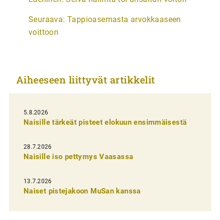
r
Seuraava:
Tappioasemasta arvokkaaseen
t
voittoon
i
k
k
Aiheeseen liittyvät artikkelit
e
l
i
5.8.2026
Naisille tärkeät pisteet elokuun ensimmäisestä
e
n
28.7.2026
Naisille iso pettymys Vaasassa
s
e
13.7.2026
l
Naiset pistejakoon MuSan kanssa
a