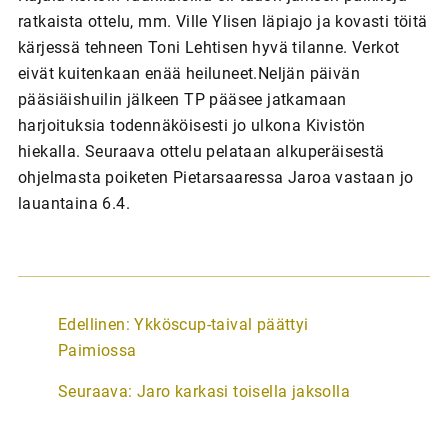
ratkaista ottelu, mm. Ville Ylisen läpiajo ja kovasti töitä
kärjessä tehneen Toni Lehtisen hyvä tilanne. Verkot
eivät kuitenkaan enää heiluneet.Neljän päivän
pääsiäishuilin jälkeen TP pääsee jatkamaan
harjoituksia todennäköisesti jo ulkona Kivistön
hiekalla. Seuraava ottelu pelataan alkuperäisestä
ohjelmasta poiketen Pietarsaaressa Jaroa vastaan jo
lauantaina 6.4.
A
Edellinen:
Ykköscup-taival päättyi
r
Paimiossa
t
Seuraava:
Jaro karkasi toisella jaksolla
i
k