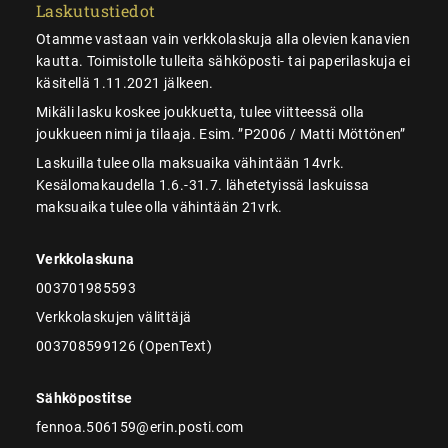
Laskutustiedot
Otamme vastaan vain verkkolaskuja alla olevien kanavien
kautta. Toimistolle tulleita sähköposti- tai paperilaskuja ei
käsitellä 1.11.2021 jälkeen.
Mikäli lasku koskee joukkuetta, tulee viitteessä olla
joukkueen nimi ja tilaaja. Esim. ”P2006 / Matti Möttönen”
Laskuilla tulee olla maksuaika vähintään 14vrk.
Kesälomakaudella 1.6.-31.7. lähetetyissä laskuissa
maksuaika tulee olla vähintään 21vrk.
Verkkolaskuna
003701985593
Verkkolaskujen välittäjä
003708599126 (OpenText)
Sähköpostitse
fennoa.506159@erin.posti.com