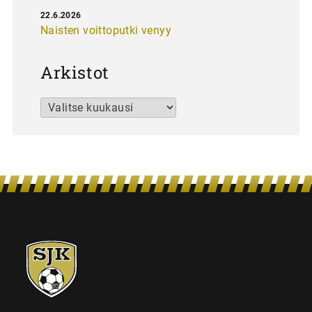
22.6.2026
Naisten voittoputki venyy
Arkistot
Arkistot
SJK-
juniorit