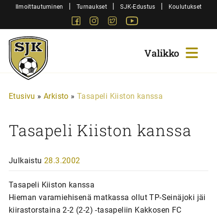
Siirry
|
|
|
Ilmoittautuminen
Turnaukset
SJK-Edustus
Koulutukset
sisältöön
Facebook
Instagram
Twitter
Youtube
Sjk-
Juniorit
Etusivu
»
Arkisto
»
Tasapeli Kiiston kanssa
Tasapeli Kiiston kanssa
Julkaistu
28.3.2002
Tasapeli Kiiston kanssa
Hieman varamiehisenä matkassa ollut TP-Seinäjoki jäi
kiirastorstaina 2-2 (2-2) -tasapeliin Kakkosen FC