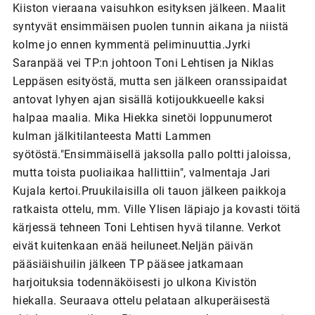
Kiiston vieraana vaisuhkon esityksen jälkeen. Maalit
syntyvät ensimmäisen puolen tunnin aikana ja niistä
kolme jo ennen kymmentä peliminuuttia.Jyrki
Saranpää vei TP:n johtoon Toni Lehtisen ja Niklas
Leppäsen esityöstä, mutta sen jälkeen oranssipaidat
antovat lyhyen ajan sisällä kotijoukkueelle kaksi
halpaa maalia. Mika Hiekka sinetöi loppunumerot
kulman jälkitilanteesta Matti Lammen
syötöstä."Ensimmäisellä jaksolla pallo poltti jaloissa,
mutta toista puoliaikaa hallittiin", valmentaja Jari
Kujala kertoi.Pruukilaisilla oli tauon jälkeen paikkoja
ratkaista ottelu, mm. Ville Ylisen läpiajo ja kovasti töitä
kärjessä tehneen Toni Lehtisen hyvä tilanne. Verkot
eivät kuitenkaan enää heiluneet.Neljän päivän
pääsiäishuilin jälkeen TP pääsee jatkamaan
harjoituksia todennäköisesti jo ulkona Kivistön
hiekalla. Seuraava ottelu pelataan alkuperäisestä