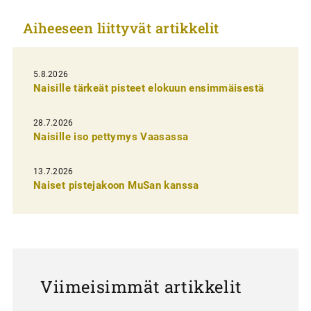
k
Aiheeseen liittyvät artikkelit
e
l
i
5.8.2026
Naisille tärkeät pisteet elokuun ensimmäisestä
e
n
28.7.2026
Naisille iso pettymys Vaasassa
s
e
13.7.2026
l
Naiset pistejakoon MuSan kanssa
a
u
s
Viimeisimmät artikkelit