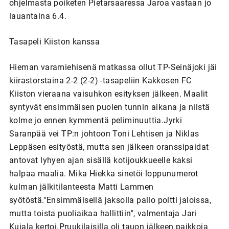
ohjelmasta poiketen Pietarsaaressa Jaroa vastaan jo
lauantaina 6.4.
Tasapeli Kiiston kanssa
Hieman varamiehisenä matkassa ollut TP-Seinäjoki jäi
kiirastorstaina 2-2 (2-2) -tasapeliin Kakkosen FC
Kiiston vieraana vaisuhkon esityksen jälkeen. Maalit
syntyvät ensimmäisen puolen tunnin aikana ja niistä
kolme jo ennen kymmentä peliminuuttia.Jyrki
Saranpää vei TP:n johtoon Toni Lehtisen ja Niklas
Leppäsen esityöstä, mutta sen jälkeen oranssipaidat
antovat lyhyen ajan sisällä kotijoukkueelle kaksi
halpaa maalia. Mika Hiekka sinetöi loppunumerot
kulman jälkitilanteesta Matti Lammen
syötöstä."Ensimmäisellä jaksolla pallo poltti jaloissa,
mutta toista puoliaikaa hallittiin", valmentaja Jari
Kujala kertoi.Pruukilaisilla oli tauon jälkeen paikkoja