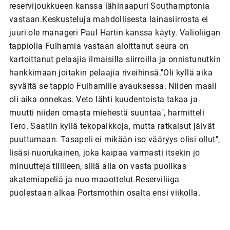
reservijoukkueen kanssa lähinaapuri Southamptonia
vastaan.Keskusteluja mahdollisesta lainasiirrosta ei
juuri ole manageri Paul Hartin kanssa käyty. Valioliigan
tappiolla Fulhamia vastaan aloittanut seura on
kartoittanut pelaajia ilmaisilla siirroilla ja onnistunutkin
hankkimaan joitakin pelaajia riveihinsä."Oli kyllä aika
syvältä se tappio Fulhamille avauksessa. Niiden maali
oli aika onnekas. Veto lähti kuudentoista takaa ja
muutti niiden omasta miehestä suuntaa", harmitteli
Tero. Saatiin kyllä tekopaikkoja, mutta ratkaisut jäivät
puuttumaan. Tasapeli ei mikään iso vääryys olisi ollut",
lisäsi nuorukainen, joka kaipaa varmasti itsekin jo
minuutteja tililleen, sillä alla on vasta puolikas
akatemiapeliä ja nuo maaottelut.Reserviliiga
puolestaan alkaa Portsmothin osalta ensi viikolla.