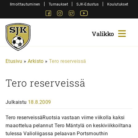
Siirry
|
|
|
Ilmoittautuminen
Turnaukset
SJK-Edustus
Koulutukset
sisältöön
Facebook
Instagram
Twitter
Youtube
Sjk-
Juniorit
Etusivu
»
Arkisto
»
Tero reserveissä
Tero reserveissä
Julkaistu
18.8.2009
Tero reserveissäRuotsia vastaan viime viikolla kaksi
maaottelua pelannut Tero Mäntylä on keskiviikkoiltana
tulessa Valioliigassa pelaavan Portsmouthin