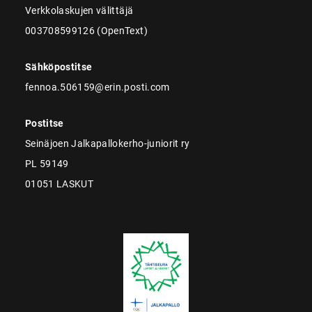
Verkkolaskujen välittäjä
003708599126 (OpenText)
Sähköpostitse
fennoa.506159@erin.posti.com
Postitse
Seinäjoen Jalkapallokerho-juniorit ry
PL 59149
01051 LASKUT