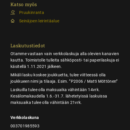
Katso myös
Pruukinranta
Seinäjoen leirintäalue
Laskutustiedot
Otamme vastaan vain verkkolaskuja alla olevien kanavien
kautta. Toimistolle tulleita sähköposti- tai paperilaskuja ei
käsitellä 1.11.2021 jälkeen.
Mikäli lasku koskee joukkuetta, tulee viitteessä olla
joukkueen nimi ja tilaaja. Esim. ”P2006 / Matti Möttönen”
Laskuilla tulee olla maksuaika vähintään 14vrk.
Kesälomakaudella 1.6.-31.7. lähetetyissä laskuissa
maksuaika tulee olla vähintään 21vrk.
Verkkolaskuna
003701985593