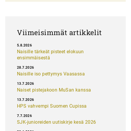
a
u
s
Viimeisimmät artikkelit
5.8.2026
Naisille tärkeät pisteet elokuun
ensimmäisestä
28.7.2026
Naisille iso pettymys Vaasassa
13.7.2026
Naiset pistejakoon MuSan kanssa
13.7.2026
HPS vahvempi Suomen Cupissa
7.7.2026
SJK-junioreiden uutiskirje kesä 2026