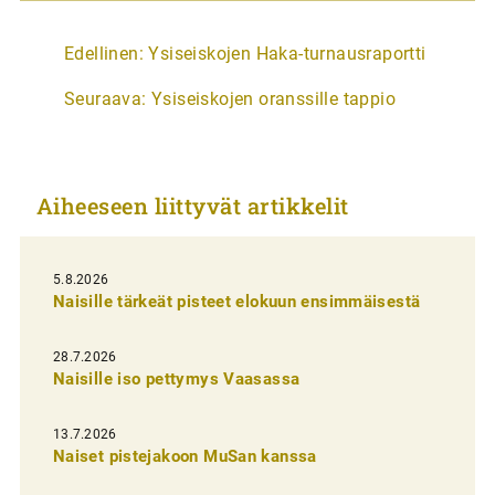
A
Edellinen:
Ysiseiskojen Haka-turnausraportti
r
Seuraava:
Ysiseiskojen oranssille tappio
t
i
k
Aiheeseen liittyvät artikkelit
k
e
l
5.8.2026
Naisille tärkeät pisteet elokuun ensimmäisestä
i
e
28.7.2026
n
Naisille iso pettymys Vaasassa
s
13.7.2026
e
Naiset pistejakoon MuSan kanssa
l