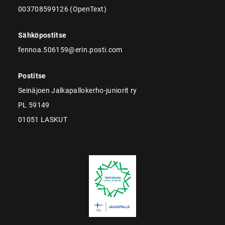
003708599126 (OpenText)
Sähköpostitse
fennoa.506159@erin.posti.com
Postitse
Seinäjoen Jalkapallokerho-juniorit ry
PL 59149
01051 LASKUT