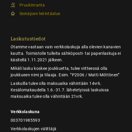
Pruukinranta
Seinäjoen leirintäalue
Laskutustiedot
Otamme vastaan vain verkkolaskuja alla olevien kanavien
kautta. Toimistolle tulleita sähköposti- tai paperilaskuja ei
käsitellä 1.11.2021 jälkeen.
Mikäli lasku koskee joukkuetta, tulee viitteessä olla
joukkueen nimi ja tilaaja. Esim. ”P2006 / Matti Möttönen”
Laskuilla tulee olla maksuaika vähintään 14vrk.
Kesälomakaudella 1.6.-31.7. lähetetyissä laskuissa
maksuaika tulee olla vähintään 21vrk.
Verkkolaskuna
003701985593
Verkkolaskujen välittäjä