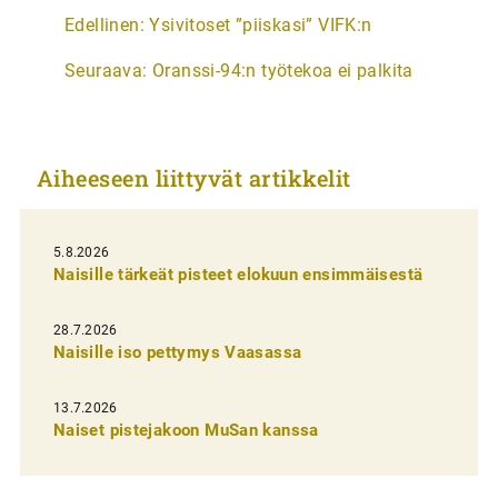
A
Edellinen:
Ysivitoset ”piiskasi” VIFK:n
r
Seuraava:
Oranssi-94:n työtekoa ei palkita
t
i
k
Aiheeseen liittyvät artikkelit
k
e
l
5.8.2026
Naisille tärkeät pisteet elokuun ensimmäisestä
i
e
28.7.2026
n
Naisille iso pettymys Vaasassa
s
13.7.2026
e
Naiset pistejakoon MuSan kanssa
l
a