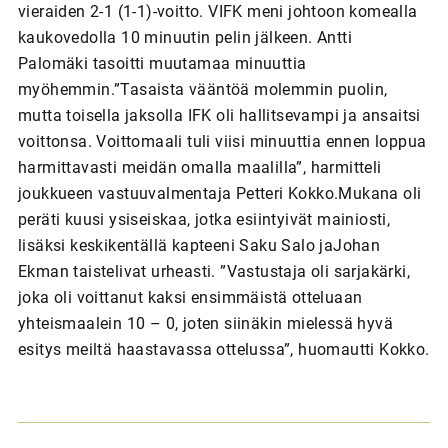
vieraiden 2-1 (1-1)-voitto. VIFK meni johtoon komealla
kaukovedolla 10 minuutin pelin jälkeen. Antti
Palomäki tasoitti muutamaa minuuttia
myöhemmin.”Tasaista vääntöä molemmin puolin,
mutta toisella jaksolla IFK oli hallitsevampi ja ansaitsi
voittonsa. Voittomaali tuli viisi minuuttia ennen loppua
harmittavasti meidän omalla maalilla”, harmitteli
joukkueen vastuuvalmentaja Petteri Kokko.Mukana oli
peräti kuusi ysiseiskaa, jotka esiintyivät mainiosti,
lisäksi keskikentällä kapteeni Saku Salo jaJohan
Ekman taistelivat urheasti. ”Vastustaja oli sarjakärki,
joka oli voittanut kaksi ensimmäistä otteluaan
yhteismaalein 10 – 0, joten siinäkin mielessä hyvä
esitys meiltä haastavassa ottelussa”, huomautti Kokko.