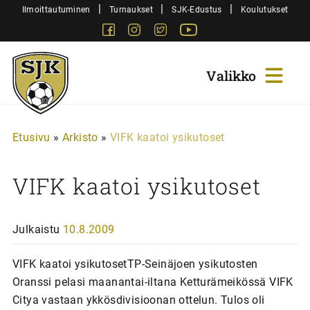
Siirry
|
|
|
Ilmoittautuminen
Turnaukset
SJK-Edustus
Koulutukset
sisältöön
Facebook
Instagram
Twitter
Youtube
Sjk-
Juniorit
Etusivu
»
Arkisto
»
VIFK kaatoi ysikutoset
VIFK kaatoi ysikutoset
Julkaistu
10.8.2009
VIFK kaatoi ysikutosetTP-Seinäjoen ysikutosten
Oranssi pelasi maanantai-iltana Ketturämeikössä VIFK
Citya vastaan ykkösdivisioonan ottelun. Tulos oli