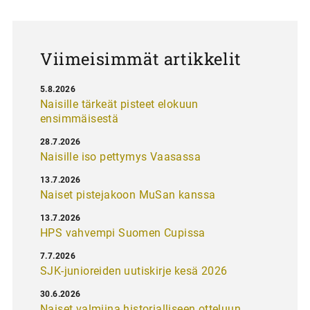
u
s
Viimeisimmät artikkelit
5.8.2026
Naisille tärkeät pisteet elokuun
ensimmäisestä
28.7.2026
Naisille iso pettymys Vaasassa
13.7.2026
Naiset pistejakoon MuSan kanssa
13.7.2026
HPS vahvempi Suomen Cupissa
7.7.2026
SJK-junioreiden uutiskirje kesä 2026
30.6.2026
Naiset valmiina historialliseen otteluun