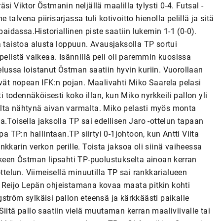
i Viktor Östmanin neljällä maalilla tylysti 0-4. Futsal -
 talvena piirisarjassa tuli kotivoitto hienolla pelillä ja sitä
dassa.Historiallinen piste saatiin lukemin 1-1 (0-0).
a taistoa alusta loppuun. Avausjaksolla TP sortui
pelistä vaikeaa. Isännillä peli oli paremmin kuosissa
ttelussa loistanut Östman saatiin hyvin kuriin. Vuorollaan
ivät nopean IFK:n pojan. Maalivahti Miko Saarela pelasi
i todennäköisesti koko illan, kun Miko nyrkkeili pallon yli
alta nähtynä aivan varmalta. Miko pelasti myös monta
lla.Toisella jaksolla TP sai edellisen Jaro -ottelun tapaan
pa TP:n hallintaan.TP siirtyi 0-1johtoon, kun Antti Viita
kkarin verkon perille. Toista jaksoa oli siinä vaiheessa
lkeen Östman lipsahti TP-puolustukselta ainoan kerran
ttelun. Viimeisellä minuutilla TP sai rankkarialueen
 Reijo Lepän ohjeistamana kovaa maata pitkin kohti
ström sylkäisi pallon eteensä ja kärkkäästi paikalle
iitä pallo saatiin vielä muutaman kerran maaliviivalle tai