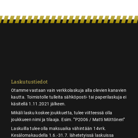
Laskutustiedot
Otamme vastaan vain verkkolaskuja alla olevien kanavien
kautta. Toimistolle tulleita sähköposti- tai paperilaskuja ei
käsitellä 1.11.2021 jälkeen.
Mikäli lasku koskee joukkuetta, tulee viitteessä olla
joukkueen nimi ja tilaaja. Esim. ”P2006 / Matti Möttönen”
Laskuilla tulee olla maksuaika vähintään 14vrk.
Kesälomakaudella 1.6.-31.7. lähetetyissä laskuissa