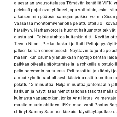
aluesarjan avausottelussa Törnävän kentällä VIFK jyräs
peleissä pojat ovat yltäneet jopa voittoihin, esim. viime
aikaisemmin pääosin samojen poikien voimin Sisun pai
Vaasassa monitoimiviheriöllä pelattu ottelu oli kova
hätäilyyn. Harhasyötöt ja huonot haltuunotot tekivät 
alusta asti. Taistelutahtoa kuitenkin riitti. Kevään o
Teemu Nimell, Pekka Jaskari ja Raitt Peltoja pysäytt
jälleen kerran erinomaisesti. Näyttävin torjunta pelast
maalin, kun osuma ylänurkkaan näyttijo kentän laid
paikkaa oikealla sijoittumisella ja rohkeilla ulostuloi
pelin paremmin haltuunsa. Peli tasoittui ja kääntyi jo
ampui kylmän rauhallisesti käsivirheestä tuomitun ran
pelattu 13 minuuttia. Neljä minuuttia johtomaalin jä
karkuun ja näytti taas hienot taitonsa tasoittamalla o
kulmasta vapaapotkun, jonka Antti latasi valmentaja
maalia muurin ohittaen. IFK:n maalivahti Pontus Berg
ehtinyt Sammy Saarinen kiskaisi täysilläyläputkeen. S