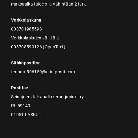
maksuaika tulee olla vähintään 21vrk.
Verkkolaskuna
003701985593
Verkkolaskujen välittäjä
003708599126 (OpenText)
Sähköpostitse
fennoa.506159@erin.posti.com
Postitse
Seinäjoen Jalkapallokerho-juniorit ry
PL 59149
01051 LASKUT