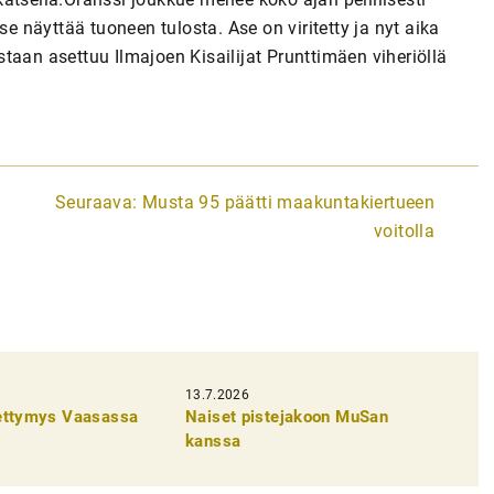
se näyttää tuoneen tulosta. Ase on viritetty ja nyt aika
taan asettuu Ilmajoen Kisailijat Prunttimäen viheriöllä
Seuraava:
Musta 95 päätti maakuntakiertueen
voitolla
13.7.2026
pettymys Vaasassa
Naiset pistejakoon MuSan
kanssa