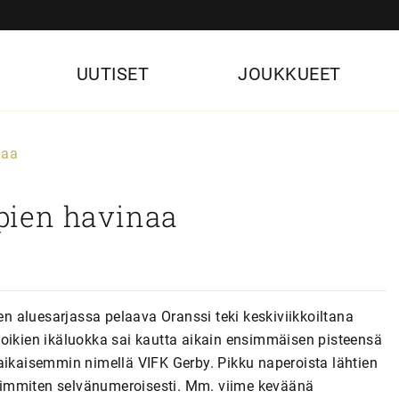
UUTISET
JOUKKUEET
naa
ipien havinaa
ien aluesarjassa pelaava Oranssi teki keskiviikkoiltana
poikien ikäluokka sai kautta aikain ensimmäisen pisteensä
aikaisemmin nimellä VIFK Gerby. Pikku naperoista lähtien
useimmiten selvänumeroisesti. Mm. viime keväänä