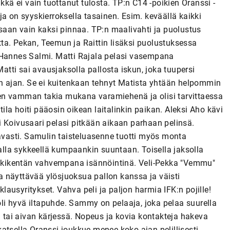
ä ei vain tuottanut tulosta. TP:n C14 -poikien Oranssi -
a on syyskierroksella tasainen. Esim. keväällä kaikki
asaan vain kaksi pinnaa. TP:n maalivahti ja puolustus
ta. Pekan, Teemun ja Raittin lisäksi puolustuksessa
 Hannes Salmi. Matti Rajala pelasi vasempana
Matti sai avausjaksolla pallosta iskun, joka tuupersi
in ajan. Se ei kuitenkaan tehnyt Matista yhtään helpommin
lleen vamman takia mukana varamiehenä ja olisi tarvittaessa
la hoiti pääosin oikean laitalinkin paikan. Aleksi Aho kävi
 Koivusaari pelasi pitkään aikaan parhaan pelinsä.
vasti. Samulin taisteluasenne tuotti myös monta
valla sykkeellä kumpaankin suuntaan. Toisella jaksolla
keskikentän vahvempana isännöintinä. Veli-Pekka "Vemmu"
 näyttävää ylösjuoksua pallon kanssa ja väisti
klausyritykset. Vahva peli ja paljon harmia IFK:n pojille!
i hyvä iltapuhde. Sammy on pelaaja, joka pelaa suurella
a tai aivan kärjessä. Nopeus ja kovia kontakteja hakeva
 katsella.Oranssi joukkue menee koko ajan pelillisesti