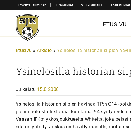
Siirry
|
|
|
Ilmoittautuminen
Turnaukset
SJK-Edustus
Koulutukset
sisältöön
Sjk-
ETUSIVU
Juniorit
Etusivu
»
Arkisto
»
Ysinelosilla historian siipien havi
Ysinelosilla historian si
Julkaistu
15.8.2008
Ysinelosilla historian siipien havinaa TP:n C14 -poik
pienimuotoista historiaa, kun tämä -94 syntyneiden 
Vaasan IFK:n ykkösjoukkueelta Whitelta, joka pelasi 
sitä on yritetty. Joskus on hävitty maalilla, mutta 