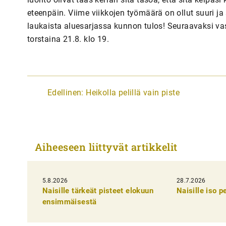
eteenpäin. Viime viikkojen työmäärä on ollut suuri ja 
laukaista aluesarjassa kunnon tulos! Seuraavaksi vas
torstaina 21.8. klo 19.
A
Edellinen:
Heikolla pelillä vain piste
r
t
i
Aiheeseen liittyvät artikkelit
k
k
5.8.2026
28.7.2026
e
Naisille tärkeät pisteet elokuun
Naisille iso 
l
ensimmäisestä
i