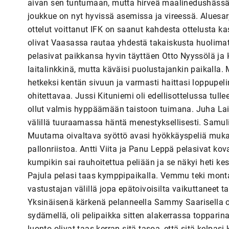
aivan sen tuntumaan, mutta hirveä maalinedushässäkk
joukkue on nyt hyvissä asemissa ja vireessä. Aluesarj
ottelut voittanut IFK on saanut kahdesta ottelusta k
olivat Vaasassa rautaa yhdestä takaiskusta huolimat
pelasivat paikkansa hyvin täyttäen Otto Nyyssölä ja
laitalinkkinä, mutta käväisi puolustajankin paikalla. 
hetkeksi kentän sivuun ja varmasti haittasi loppupel
ohitettavaa. Jussi Kituniemi oli edellisottelussa tu
ollut valmis hyppäämään taistoon tuimana. Juha Laiti
välillä tuuraamassa häntä menestyksellisesti. Samuli
Muutama oivaltava syöttö avasi hyökkäyspeliä muka
pallonriistoa. Antti Viita ja Panu Leppä pelasivat ko
kumpikin sai rauhoitettua peliään ja se näkyi heti 
Pajula pelasi taas kymppipaikalla. Vemmu teki monta
vastustajan välillä jopa epätoivoisilta vaikuttaneet ta
Yksinäisenä kärkenä pelanneella Sammy Saarisella ol
sydämellä, oli pelipaikka sitten alakerrassa topparin
luonto olivat taas kerran sitä tasoa, että sitä kelpasi