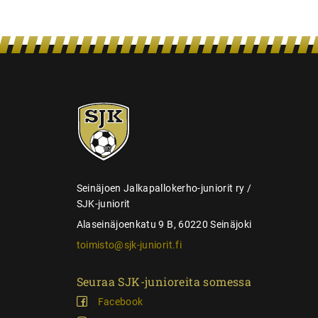
e
n
s
e
l
SJK-
a
juniorit
u
s
Seinäjoen Jalkapallokerho-juniorit ry /
SJK-juniorit
Alaseinäjoenkatu 9 B, 60220 Seinäjoki
toimisto@sjk-juniorit.fi
Seuraa SJK-junioreita somessa
Facebook