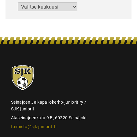
Arkistot
SJK-
juniorit
Seinäjoen Jalkapallokerho-juniorit ry /
SJK-juniorit
Alaseinäjoenkatu 9 B, 60220 Seinäjoki
toimisto@sjk-juniorit.fi