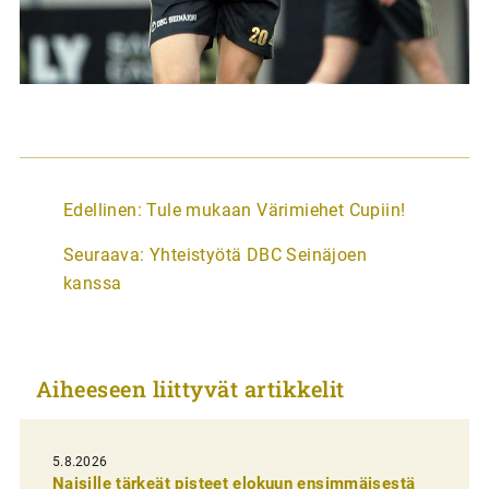
A
Edellinen:
Tule mukaan Värimiehet Cupiin!
r
Seuraava:
Yhteistyötä DBC Seinäjoen
t
kanssa
i
k
k
Aiheeseen liittyvät artikkelit
e
l
i
5.8.2026
Naisille tärkeät pisteet elokuun ensimmäisestä