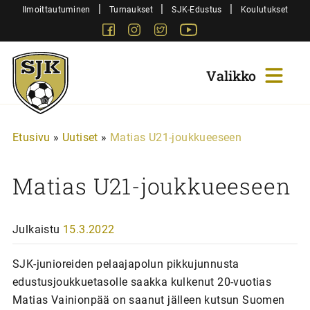
Siirry
|
|
|
Ilmoittautuminen
Turnaukset
SJK-Edustus
Koulutukset
sisältöön
Facebook
Instagram
Twitter
Youtube
Sjk-
Juniorit
Etusivu
»
Uutiset
»
Matias U21-joukkueeseen
Matias U21-joukkueeseen
Julkaistu
15.3.2022
SJK-junioreiden pelaajapolun pikkujunnusta
edustusjoukkuetasolle saakka kulkenut 20-vuotias
Matias Vainionpää on saanut jälleen kutsun Suomen