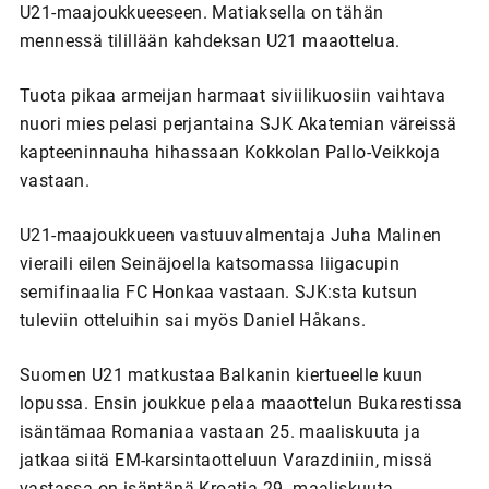
U21-maajoukkueeseen. Matiaksella on tähän
mennessä tilillään kahdeksan U21 maaottelua.
Tuota pikaa armeijan harmaat siviilikuosiin vaihtava
nuori mies pelasi perjantaina SJK Akatemian väreissä
kapteeninnauha hihassaan Kokkolan Pallo-Veikkoja
vastaan.
U21-maajoukkueen vastuuvalmentaja Juha Malinen
vieraili eilen Seinäjoella katsomassa liigacupin
semifinaalia FC Honkaa vastaan. SJK:sta kutsun
tuleviin otteluihin sai myös Daniel Håkans.
Suomen U21 matkustaa Balkanin kiertueelle kuun
lopussa. Ensin joukkue pelaa maaottelun Bukarestissa
isäntämaa Romaniaa vastaan 25. maaliskuuta ja
jatkaa siitä EM-karsintaotteluun Varazdiniin, missä
vastassa on isäntänä Kroatia 29. maaliskuuta.