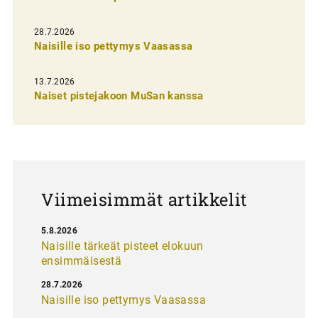
e
n
28.7.2026
Naisille iso pettymys Vaasassa
s
e
13.7.2026
l
Naiset pistejakoon MuSan kanssa
a
u
s
Viimeisimmät artikkelit
5.8.2026
Naisille tärkeät pisteet elokuun
ensimmäisestä
28.7.2026
Naisille iso pettymys Vaasassa