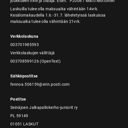
joukkueen nimi ja tilaaja. Esim. ”P2006 / Matti Möttönen”
Laskuilla tulee olla maksuaika vähintään 14vrk.
Kesälomakaudella 1.6.-31.7. lähetetyissä laskuissa
maksuaika tulee olla vähintään 21vrk.
Verkkolaskuna
003701985593
Verkkolaskujen välittäjä
003708599126 (OpenText)
Sähköpostitse
fennoa.506159@erin.posti.com
Postitse
Seinäjoen Jalkapallokerho-juniorit ry
PL 59149
01051 LASKUT