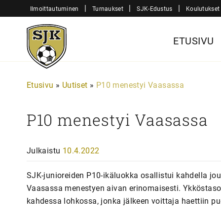
Siirry
|
|
|
Ilmoittautuminen
Turnaukset
SJK-Edustus
Koulutukset
sisältöön
Sjk-
ETUSIVU
Juniorit
Etusivu
»
Uutiset
»
P10 menestyi Vaasassa
P10 menestyi Vaasassa
Julkaistu
10.4.2022
SJK-junioreiden P10-ikäluokka osallistui kahdella jo
Vaasassa menestyen aivan erinomaisesti. Ykköstason
kahdessa lohkossa, jonka jälkeen voittaja haettiin pu