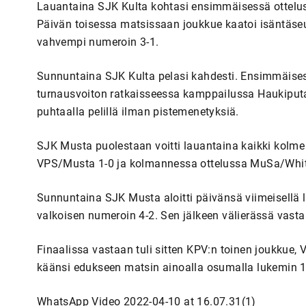
Lauantaina SJK Kulta kohtasi ensimmäisessä ottelus
Päivän toisessa matsissaan joukkue kaatoi isäntäseu
vahvempi numeroin 3-1.
Sunnuntaina SJK Kulta pelasi kahdesti. Ensimmäises
turnausvoiton ratkaisseessa kamppailussa Haukiputa
puhtaalla pelillä ilman pistemenetyksiä.
SJK Musta puolestaan voitti lauantaina kaikki kolme
VPS/Musta 1-0 ja kolmannessa ottelussa MuSa/Whit
Sunnuntaina SJK Musta aloitti päivänsä viimeisellä 
valkoisen numeroin 4-2. Sen jälkeen välierässä vasta
Finaalissa vastaan tuli sitten KPV:n toinen joukkue, V
käänsi edukseen matsin ainoalla osumalla lukemin 1
WhatsApp Video 2022-04-10 at 16.07.31(1)