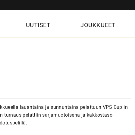
UUTISET
JOUKKUEET
ukkueella lauantaina ja sunnuntaina pelattuun VPS Cupiin
 turnaus pelattiin sarjamuotoisena ja kakkostaso
dotuspelillä.