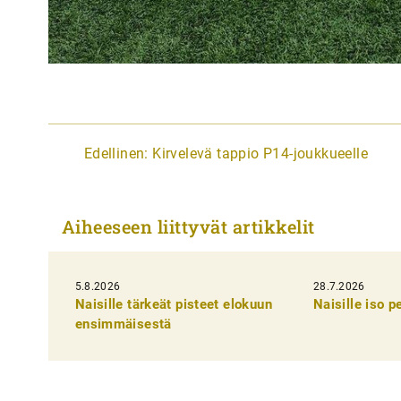
A
Edellinen:
Kirvelevä tappio P14-joukkueelle
r
t
Aiheeseen liittyvät artikkelit
i
k
5.8.2026
k
28.7.2026
Naisille tärkeät pisteet elokuun
Naisille iso 
e
ensimmäisestä
l
i