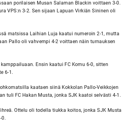
saan porilaisen Musan Salaman Blackin voittaen 3-0.
ra VPS:n 3-2. Sen sijaan Lapuan Virkiän Sininen oli
sä matsissa Laihian Luja kaatui numeroin 2-1, mutta
an Pallo oli vahvempi 4-2 voittaen näin turnauksen
 kamppailuaan. Ensin kaatui FC Komu 6-0, sitten
e 6-1.
lohkomatsilla kaataen siinä Kokkolan Pallo-Veikkojen
an tuli FC Hakan Musta, jonka SJK kaatoi selvästi 4-1.
ihreä. Ottelu oli todella tiukka koitos, jonka SJK Musta
-0.