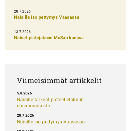
e
n
28.7.2026
Naisille iso pettymys Vaasassa
s
e
13.7.2026
l
Naiset pistejakoon MuSan kanssa
a
u
s
Viimeisimmät artikkelit
5.8.2026
Naisille tärkeät pisteet elokuun
ensimmäisestä
28.7.2026
Naisille iso pettymys Vaasassa