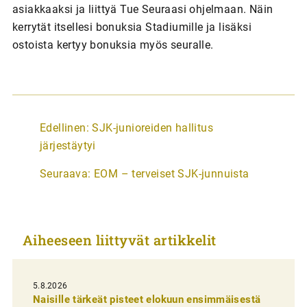
asiakkaaksi ja liittyä Tue Seuraasi ohjelmaan. Näin
kerrytät itsellesi bonuksia Stadiumille ja lisäksi
ostoista kertyy bonuksia myös seuralle.
A
Edellinen:
SJK-junioreiden hallitus
r
järjestäytyi
t
Seuraava:
EOM – terveiset SJK-junnuista
i
k
k
Aiheeseen liittyvät artikkelit
e
l
i
5.8.2026
Naisille tärkeät pisteet elokuun ensimmäisestä