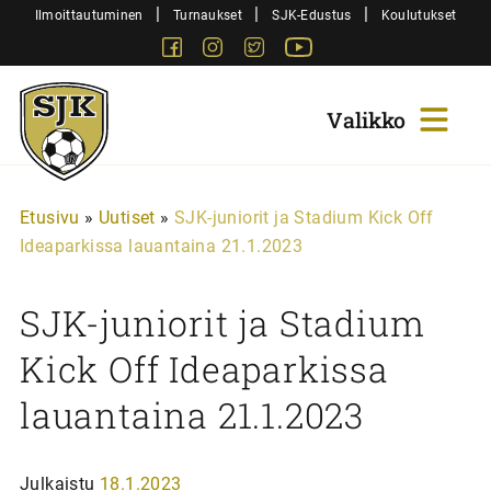
Siirry
|
|
|
Ilmoittautuminen
Turnaukset
SJK-Edustus
Koulutukset
sisältöön
Facebook
Instagram
Twitter
Youtube
Sjk-
Juniorit
Etusivu
»
Uutiset
»
SJK-juniorit ja Stadium Kick Off
Ideaparkissa lauantaina 21.1.2023
SJK-juniorit ja Stadium
Kick Off Ideaparkissa
lauantaina 21.1.2023
Julkaistu
18.1.2023