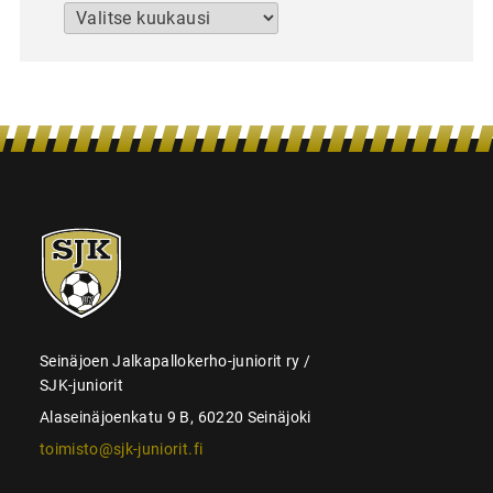
Arkistot
SJK-
juniorit
Seinäjoen Jalkapallokerho-juniorit ry /
SJK-juniorit
Alaseinäjoenkatu 9 B, 60220 Seinäjoki
toimisto@sjk-juniorit.fi