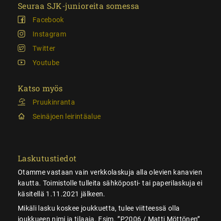
Seuraa SJK-junioreita somessa
Facebook
Instagram
Twitter
Youtube
Katso myös
Pruukinranta
Seinäjoen leirintäalue
Laskutustiedot
Otamme vastaan vain verkkolaskuja alla olevien kanavien
kautta. Toimistolle tulleita sähköposti- tai paperilaskuja ei
käsitellä 1.11.2021 jälkeen.
Mikäli lasku koskee joukkuetta, tulee viitteessä olla
joukkueen nimi ja tilaaja. Esim. ”P2006 / Matti Möttönen”