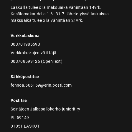
Laskuilla tulee olla maksuaika vähintään 14vrk.
Kesälomakaudella 1.6.-31.7. lähetetyissä laskuissa
maksuaika tulee olla vähintään 21vrk.
Verkkolaskuna
003701985593
Verkkolaskujen välittäjä
003708599126 (OpenText)
Sähköpostitse
fennoa.506159@erin.posti.com
Postitse
Seinäjoen Jalkapallokerho-juniorit ry
PL 59149
01051 LASKUT