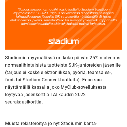
Stadiumin myymälässä on koko päivän 25%:n alennus
normaalihintaisista tuotteista SJK-junioreiden jäsenille
(tarjous ei koske elektroniikkaa, pyöriä, teamsales-,
fani- tai Stadium Connect-tuotteita). Edun saa
näyttämällä kassalla joko MyClub-sovelluksesta
löytyvää jäsenkorttia TAI kauden 2022
seurakausikorttia.
Muista rekisteröityä jo nyt Stadiumin kanta-