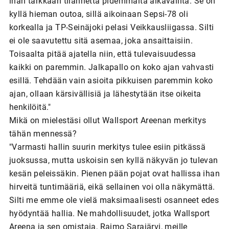
ihan tarkkaan tilannetta pidemmältä aikaväliltä. Se on
kyllä hieman outoa, sillä aikoinaan Sepsi-78 oli
korkealla ja TP-Seinäjoki pelasi Veikkausliigassa. Silti
ei ole saavutettu sitä asemaa, joka ansaittaisiin.
Toisaalta pitää ajatella niin, että tulevaisuudessa
kaikki on paremmin. Jalkapallo on koko ajan vahvasti
esillä. Tehdään vain asioita pikkuisen paremmin koko
ajan, ollaan kärsivällisiä ja lähestytään itse oikeita
henkilöitä."
Mikä on mielestäsi ollut Wallsport Areenan merkitys
tähän mennessä?
"Varmasti hallin suurin merkitys tulee esiin pitkässä
juoksussa, mutta uskoisin sen kyllä näkyvän jo tulevan
kesän peleissäkin. Pienen pään pojat ovat hallissa ihan
hirveitä tuntimääriä, eikä sellainen voi olla näkymättä.
Silti me emme ole vielä maksimaalisesti osanneet edes
hyödyntää hallia. Ne mahdollisuudet, jotka Wallsport
Areena ja sen omistaja, Raimo Sarajärvi, meille