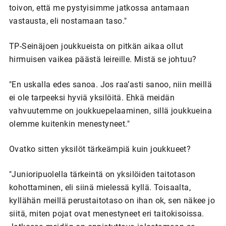
toivon, että me pystyisimme jatkossa antamaan
vastausta, eli nostamaan taso."
TP-Seinäjoen joukkueista on pitkän aikaa ollut
hirmuisen vaikea päästä leireille. Mistä se johtuu?
"En uskalla edes sanoa. Jos raa’asti sanoo, niin meillä
ei ole tarpeeksi hyviä yksilöitä. Ehkä meidän
vahvuutemme on joukkuepelaaminen, sillä joukkueina
olemme kuitenkin menestyneet."
Ovatko sitten yksilöt tärkeämpiä kuin joukkueet?
"Junioripuolella tärkeintä on yksilöiden taitotason
kohottaminen, eli siinä mielessä kyllä. Toisaalta,
kyllähän meillä perustaitotaso on ihan ok, sen näkee jo
siitä, miten pojat ovat menestyneet eri taitokisoissa.