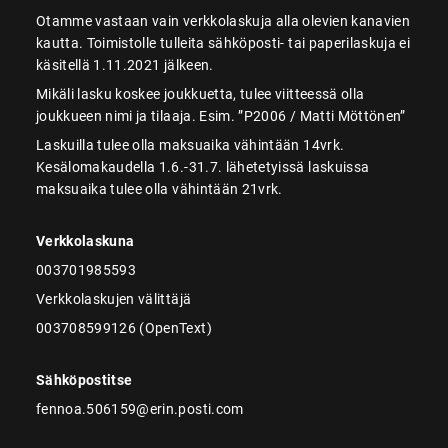
Otamme vastaan vain verkkolaskuja alla olevien kanavien
kautta. Toimistolle tulleita sähköposti- tai paperilaskuja ei
käsitellä 1.11.2021 jälkeen.
Mikäli lasku koskee joukkuetta, tulee viitteessä olla
joukkueen nimi ja tilaaja. Esim. ”P2006 / Matti Möttönen”
Laskuilla tulee olla maksuaika vähintään 14vrk.
Kesälomakaudella 1.6.-31.7. lähetetyissä laskuissa
maksuaika tulee olla vähintään 21vrk.
Verkkolaskuna
003701985593
Verkkolaskujen välittäjä
003708599126 (OpenText)
Sähköpostitse
fennoa.506159@erin.posti.com