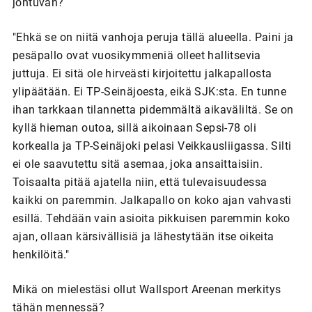
johtuvan?
"Ehkä se on niitä vanhoja peruja tällä alueella. Paini ja
pesäpallo ovat vuosikymmeniä olleet hallitsevia
juttuja. Ei sitä ole hirveästi kirjoitettu jalkapallosta
ylipäätään. Ei TP-Seinäjoesta, eikä SJK:sta. En tunne
ihan tarkkaan tilannetta pidemmältä aikaväliltä. Se on
kyllä hieman outoa, sillä aikoinaan Sepsi-78 oli
korkealla ja TP-Seinäjoki pelasi Veikkausliigassa. Silti
ei ole saavutettu sitä asemaa, joka ansaittaisiin.
Toisaalta pitää ajatella niin, että tulevaisuudessa
kaikki on paremmin. Jalkapallo on koko ajan vahvasti
esillä. Tehdään vain asioita pikkuisen paremmin koko
ajan, ollaan kärsivällisiä ja lähestytään itse oikeita
henkilöitä."
Mikä on mielestäsi ollut Wallsport Areenan merkitys
tähän mennessä?