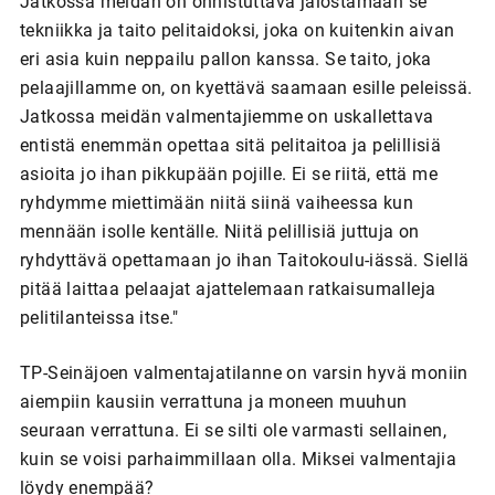
Jatkossa meidän on onnistuttava jalostamaan se
tekniikka ja taito pelitaidoksi, joka on kuitenkin aivan
eri asia kuin neppailu pallon kanssa. Se taito, joka
pelaajillamme on, on kyettävä saamaan esille peleissä.
Jatkossa meidän valmentajiemme on uskallettava
entistä enemmän opettaa sitä pelitaitoa ja pelillisiä
asioita jo ihan pikkupään pojille. Ei se riitä, että me
ryhdymme miettimään niitä siinä vaiheessa kun
mennään isolle kentälle. Niitä pelillisiä juttuja on
ryhdyttävä opettamaan jo ihan Taitokoulu-iässä. Siellä
pitää laittaa pelaajat ajattelemaan ratkaisumalleja
pelitilanteissa itse."
TP-Seinäjoen valmentajatilanne on varsin hyvä moniin
aiempiin kausiin verrattuna ja moneen muuhun
seuraan verrattuna. Ei se silti ole varmasti sellainen,
kuin se voisi parhaimmillaan olla. Miksei valmentajia
löydy enempää?