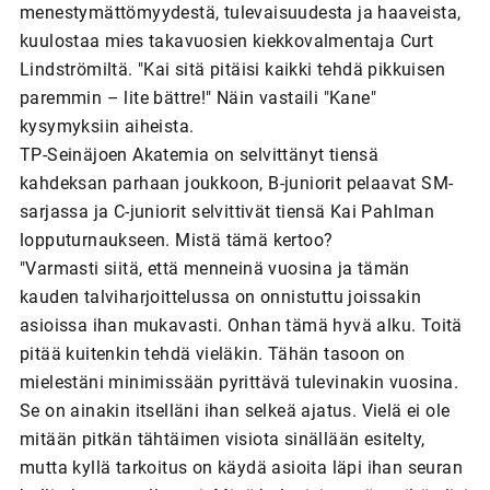
menestymättömyydestä, tulevaisuudesta ja haaveista,
kuulostaa mies takavuosien kiekkovalmentaja Curt
Lindströmiltä. "Kai sitä pitäisi kaikki tehdä pikkuisen
paremmin – lite bättre!" Näin vastaili "Kane"
kysymyksiin aiheista.
TP-Seinäjoen Akatemia on selvittänyt tiensä
kahdeksan parhaan joukkoon, B-juniorit pelaavat SM-
sarjassa ja C-juniorit selvittivät tiensä Kai Pahlman
lopputurnaukseen. Mistä tämä kertoo?
"Varmasti siitä, että menneinä vuosina ja tämän
kauden talviharjoittelussa on onnistuttu joissakin
asioissa ihan mukavasti. Onhan tämä hyvä alku. Toitä
pitää kuitenkin tehdä vieläkin. Tähän tasoon on
mielestäni minimissään pyrittävä tulevinakin vuosina.
Se on ainakin itselläni ihan selkeä ajatus. Vielä ei ole
mitään pitkän tähtäimen visiota sinällään esitelty,
mutta kyllä tarkoitus on käydä asioita läpi ihan seuran