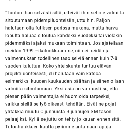
"Tuntuu ihan selvästi siltä, etteivät ihmiset ole valmiita
sitoutumaan pidempiluonteisiin juttuihin. Paljon
halutaan olla futiksen parissa mukana, mutta harva
lopulta haluaa sitoutua kahdeksi vuodeksi tai vieläkin
pidemmäksi ajaksi mukaan toimintaan. Jos ajatellaan
meidän 1999 –ikäluokkaamme, niin ei heidän ja
valmennuksen todellinen taso selviä ennen kuin 7-8
vuoden kuluttua. Koko yhteiskunta tuntuu elävän
projektiluonteisesti, eli halutaan vain katsoa
esimerkiksi kuuden kuukauden päähän ja siihen ollaan
valmiita sitoutumaan. Yksi asia on varmasti se, että
pienen pään valmentajia ei huomioida tarpeeksi,
vaikka siellä se työ oikeasti tehdään. Eivät ne pojat
yhtäkkiä muutu C-junnuista B-junnujen SM-tason
pelaajiksi. Kyllä se juttu on tehty jo kauan ennen sitä.
Tutor-hankkeen kautta pyrimme antamaan apuja