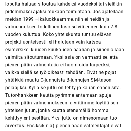
lopulta haluaa sitoutua kahdeksi vuodeksi tai vieläkin
pidemmäksi ajaksi mukaan toimintaan. Jos ajatellaan
meidän 1999 –ikäluokkaamme, niin ei heidän ja
valmennuksen todellinen taso selviä ennen kuin 7-8
vuoden kuluttua. Koko yhteiskunta tuntuu elävän
projektiluonteisesti, eli halutaan vain katsoa
esimerkiksi kuuden kuukauden päähän ja siihen ollaan
valmiita sitoutumaan. Yksi asia on varmasti se, että
pienen pään valmentajia ei huomioida tarpeeksi,
vaikka siellä se työ oikeasti tehdään. Eivät ne pojat
yhtäkkiä muutu C-junnuista B-junnujen SM-tason
pelaajiksi. Kyllä se juttu on tehty jo kauan ennen sitä.
Tutor-hankkeen kautta pyrimme antamaan apuja
pienen pään valmennukseen ja yritämme löytää sen
yhteisen jutun, jonka kautta etenemällä homma
kehittyy entisestään. Yksi juttu on nimenomaan tuo
arvostus. Ensiksikin a) pienen pään valmentajat eivät