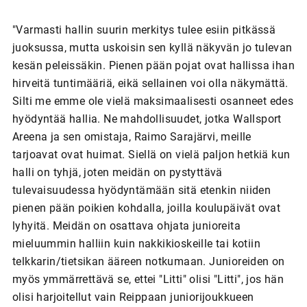
"Varmasti hallin suurin merkitys tulee esiin pitkässä
juoksussa, mutta uskoisin sen kyllä näkyvän jo tulevan
kesän peleissäkin. Pienen pään pojat ovat hallissa ihan
hirveitä tuntimääriä, eikä sellainen voi olla näkymättä.
Silti me emme ole vielä maksimaalisesti osanneet edes
hyödyntää hallia. Ne mahdollisuudet, jotka Wallsport
Areena ja sen omistaja, Raimo Sarajärvi, meille
tarjoavat ovat huimat. Siellä on vielä paljon hetkiä kun
halli on tyhjä, joten meidän on pystyttävä
tulevaisuudessa hyödyntämään sitä etenkin niiden
pienen pään poikien kohdalla, joilla koulupäivät ovat
lyhyitä. Meidän on osattava ohjata junioreita
mieluummin halliin kuin nakkikioskeille tai kotiin
telkkarin/tietsikan ääreen notkumaan. Junioreiden on
myös ymmärrettävä se, ettei "Litti" olisi "Litti", jos hän
olisi harjoitellut vain Reippaan juniorijoukkueen