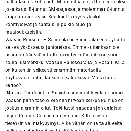
hallituksen tasolla asti. Minä haluaisin, että meiltä olisi
joka kausi B-junnut SM-sarjassa ja molemmat C-junnut
lopputurnauksissa. Sitä kautta myös yksilöt
kehittyisivät ja saataisiin poikia alue- ja
maajoukkueisiin."
Vaasan Piirissä TP-Seinäjoki on viime aikojen näytöillä
selkeä ykkösseura junioreissa. Emme kuitenkaan ole
pelaajamäärissä mitattuna mitenkään huikean suuri
seura. Esimerkiksi Vaasan Palloseuralla ja Vasa IFK:lla
on kuitenkin selkeästi enemmän materiaalia
käytössään miltei kaikissa ikäluokissa. Mistä tämä
kertoo?
"No joo. Tämä onkin. Se voi olla vaarallinenkin tilanne.
Vaasan piirin taso ei ole niin hirveän korkea kuin se on
joskus aiemmin ollut. Toki tästä saadaan jonkinlaista
hajua Pohjola Cupissa tarkemmin. Sitten se on
tietenkin valintakysymys. Aika vähän on tältä alueelta
poikia aluejoukkueissa ja sitä kautta sitten