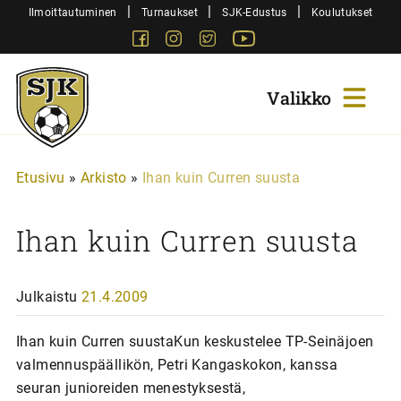
Siirry
|
|
|
Ilmoittautuminen
Turnaukset
SJK-Edustus
Koulutukset
sisältöön
Facebook
Instagram
Twitter
Youtube
Sjk-
Juniorit
Etusivu
»
Arkisto
»
Ihan kuin Curren suusta
Ihan kuin Curren suusta
Julkaistu
21.4.2009
Ihan kuin Curren suustaKun keskustelee TP-Seinäjoen
valmennuspäällikön, Petri Kangaskokon, kanssa
seuran junioreiden menestyksestä,