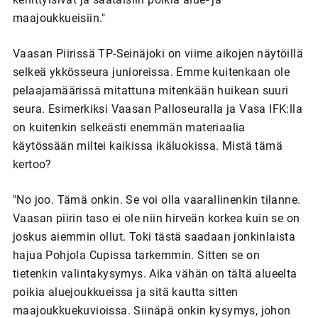
maajoukkueisiin."
Vaasan Piirissä TP-Seinäjoki on viime aikojen näytöillä
selkeä ykkösseura junioreissa. Emme kuitenkaan ole
pelaajamäärissä mitattuna mitenkään huikean suuri
seura. Esimerkiksi Vaasan Palloseuralla ja Vasa IFK:lla
on kuitenkin selkeästi enemmän materiaalia
käytössään miltei kaikissa ikäluokissa. Mistä tämä
kertoo?
"No joo. Tämä onkin. Se voi olla vaarallinenkin tilanne.
Vaasan piirin taso ei ole niin hirveän korkea kuin se on
joskus aiemmin ollut. Toki tästä saadaan jonkinlaista
hajua Pohjola Cupissa tarkemmin. Sitten se on
tietenkin valintakysymys. Aika vähän on tältä alueelta
poikia aluejoukkueissa ja sitä kautta sitten
maajoukkuekuvioissa. Siinäpä onkin kysymys, johon