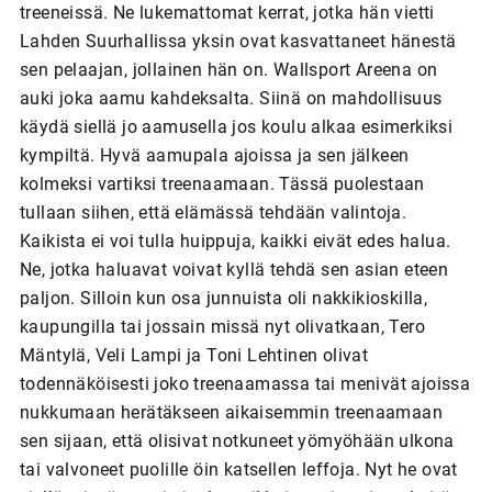
treeneissä. Ne lukemattomat kerrat, jotka hän vietti
Lahden Suurhallissa yksin ovat kasvattaneet hänestä
sen pelaajan, jollainen hän on. Wallsport Areena on
auki joka aamu kahdeksalta. Siinä on mahdollisuus
käydä siellä jo aamusella jos koulu alkaa esimerkiksi
kympiltä. Hyvä aamupala ajoissa ja sen jälkeen
kolmeksi vartiksi treenaamaan. Tässä puolestaan
tullaan siihen, että elämässä tehdään valintoja.
Kaikista ei voi tulla huippuja, kaikki eivät edes halua.
Ne, jotka haluavat voivat kyllä tehdä sen asian eteen
paljon. Silloin kun osa junnuista oli nakkikioskilla,
kaupungilla tai jossain missä nyt olivatkaan, Tero
Mäntylä, Veli Lampi ja Toni Lehtinen olivat
todennäköisesti joko treenaamassa tai menivät ajoissa
nukkumaan herätäkseen aikaisemmin treenaamaan
sen sijaan, että olisivat notkuneet yömyöhään ulkona
tai valvoneet puolille öin katsellen leffoja. Nyt he ovat