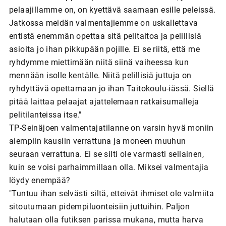
pelaajillamme on, on kyettävä saamaan esille peleissä.
Jatkossa meidän valmentajiemme on uskallettava
entistä enemmän opettaa sitä pelitaitoa ja pelillisiä
asioita jo ihan pikkupään pojille. Ei se riitä, että me
ryhdymme miettimään niitä siinä vaiheessa kun
mennään isolle kentälle. Niitä pelillisiä juttuja on
ryhdyttävä opettamaan jo ihan Taitokoulu-iässä. Siellä
pitää laittaa pelaajat ajattelemaan ratkaisumalleja
pelitilanteissa itse."
TP-Seinäjoen valmentajatilanne on varsin hyvä moniin
aiempiin kausiin verrattuna ja moneen muuhun
seuraan verrattuna. Ei se silti ole varmasti sellainen,
kuin se voisi parhaimmillaan olla. Miksei valmentajia
löydy enempää?
"Tuntuu ihan selvästi siltä, etteivät ihmiset ole valmiita
sitoutumaan pidempiluonteisiin juttuihin. Paljon
halutaan olla futiksen parissa mukana, mutta harva