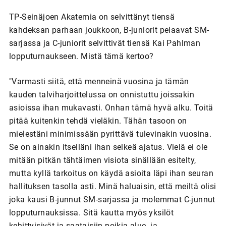
TP-Seinäjoen Akatemia on selvittänyt tiensä
kahdeksan parhaan joukkoon, B-juniorit pelaavat SM-
sarjassa ja C-juniorit selvittivät tiensä Kai Pahlman
lopputurnaukseen. Mistä tämä kertoo?
"Varmasti siitä, että menneinä vuosina ja tämän
kauden talviharjoittelussa on onnistuttu joissakin
asioissa ihan mukavasti. Onhan tämä hyvä alku. Toitä
pitää kuitenkin tehdä vieläkin. Tähän tasoon on
mielestäni minimissään pyrittävä tulevinakin vuosina.
Se on ainakin itselläni ihan selkeä ajatus. Vielä ei ole
mitään pitkän tähtäimen visiota sinällään esitelty,
mutta kyllä tarkoitus on käydä asioita läpi ihan seuran
hallituksen tasolla asti. Minä haluaisin, että meiltä olisi
joka kausi B-junnut SM-sarjassa ja molemmat C-junnut
lopputurnauksissa. Sitä kautta myös yksilöt
kehittyisivät ja saataisiin poikia alue- ja