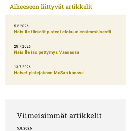
Aiheeseen liittyvät artikkelit
k
e
l
5.8.2026
Naisille tärkeät pisteet elokuun ensimmäisestä
i
e
28.7.2026
n
Naisille iso pettymys Vaasassa
s
13.7.2026
e
Naiset pistejakoon MuSan kanssa
l
a
u
s
Viimeisimmät artikkelit
5.8.2026