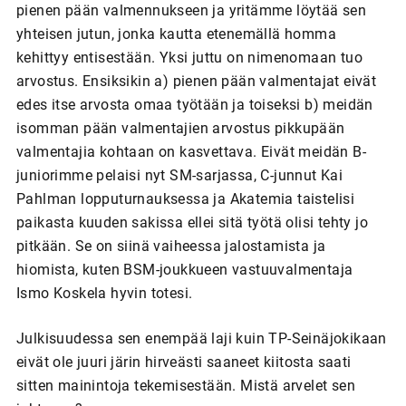
pienen pään valmennukseen ja yritämme löytää sen
yhteisen jutun, jonka kautta etenemällä homma
kehittyy entisestään. Yksi juttu on nimenomaan tuo
arvostus. Ensiksikin a) pienen pään valmentajat eivät
edes itse arvosta omaa työtään ja toiseksi b) meidän
isomman pään valmentajien arvostus pikkupään
valmentajia kohtaan on kasvettava. Eivät meidän B-
juniorimme pelaisi nyt SM-sarjassa, C-junnut Kai
Pahlman lopputurnauksessa ja Akatemia taistelisi
paikasta kuuden sakissa ellei sitä työtä olisi tehty jo
pitkään. Se on siinä vaiheessa jalostamista ja
hiomista, kuten BSM-joukkueen vastuuvalmentaja
Ismo Koskela hyvin totesi.
Julkisuudessa sen enempää laji kuin TP-Seinäjokikaan
eivät ole juuri järin hirveästi saaneet kiitosta saati
sitten mainintoja tekemisestään. Mistä arvelet sen