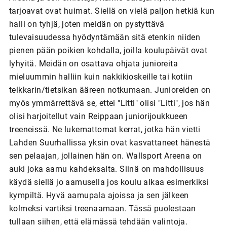
tarjoavat ovat huimat. Siellä on vielä paljon hetkiä kun
halli on tyhjä, joten meidän on pystyttävä
tulevaisuudessa hyödyntämään sitä etenkin niiden
pienen pään poikien kohdalla, joilla koulupäivät ovat
lyhyitä. Meidän on osattava ohjata junioreita
mieluummin halliin kuin nakkikioskeille tai kotiin
telkkarin/tietsikan ääreen notkumaan. Junioreiden on
myös ymmärrettävä se, ettei "Litti" olisi "Litti", jos hän
olisi harjoitellut vain Reippaan juniorijoukkueen
treeneissä. Ne lukemattomat kerrat, jotka hän vietti
Lahden Suurhallissa yksin ovat kasvattaneet hänestä
sen pelaajan, jollainen hän on. Wallsport Areena on
auki joka aamu kahdeksalta. Siinä on mahdollisuus
käydä siellä jo aamusella jos koulu alkaa esimerkiksi
kympiltä. Hyvä aamupala ajoissa ja sen jälkeen
kolmeksi vartiksi treenaamaan. Tässä puolestaan
tullaan siihen, että elämässä tehdään valintoja.