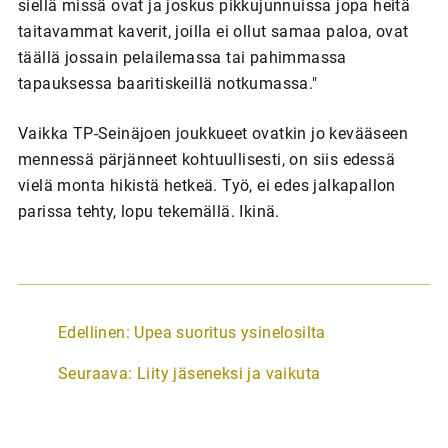
siellä missä ovat ja joskus pikkujunnuissa jopa heitä
taitavammat kaverit, joilla ei ollut samaa paloa, ovat
täällä jossain pelailemassa tai pahimmassa
tapauksessa baaritiskeillä notkumassa."
Vaikka TP-Seinäjoen joukkueet ovatkin jo kevääseen
mennessä pärjänneet kohtuullisesti, on siis edessä
vielä monta hikistä hetkeä. Työ, ei edes jalkapallon
parissa tehty, lopu tekemällä. Ikinä.
A
Edellinen:
Upea suoritus ysinelosilta
r
Seuraava:
Liity jäseneksi ja vaikuta
t
i
k