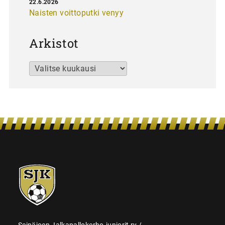
22.6.2026
Naisten voittoputki venyy
Arkistot
Arkistot
SJK-
juniorit
Seinäjoen Jalkapallokerho-juniorit ry /