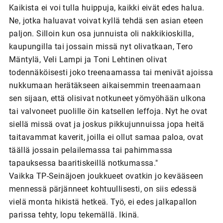
Kaikista ei voi tulla huippuja, kaikki eivät edes halua.
Ne, jotka haluavat voivat kyllä tehdä sen asian eteen
paljon. Silloin kun osa junnuista oli nakkikioskilla,
kaupungilla tai jossain missä nyt olivatkaan, Tero
Mäntylä, Veli Lampi ja Toni Lehtinen olivat
todennäköisesti joko treenaamassa tai menivät ajoissa
nukkumaan herätäkseen aikaisemmin treenaamaan
sen sijaan, että olisivat notkuneet yömyöhään ulkona
tai valvoneet puolille öin katsellen leffoja. Nyt he ovat
siellä missä ovat ja joskus pikkujunnuissa jopa heitä
taitavammat kaverit, joilla ei ollut samaa paloa, ovat
täällä jossain pelailemassa tai pahimmassa
tapauksessa baaritiskeillä notkumassa."
Vaikka TP-Seinäjoen joukkueet ovatkin jo kevääseen
mennessä pärjänneet kohtuullisesti, on siis edessä
vielä monta hikistä hetkeä. Työ, ei edes jalkapallon
parissa tehty, lopu tekemällä. Ikinä.