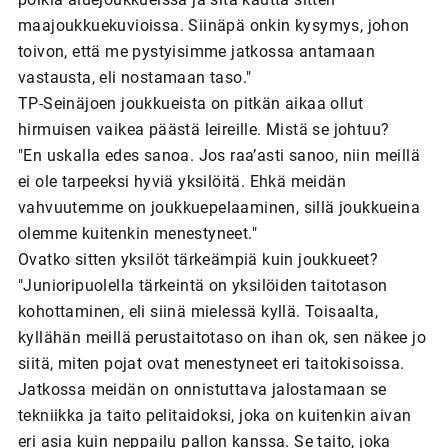
maajoukkuekuvioissa. Siinäpä onkin kysymys, johon
toivon, että me pystyisimme jatkossa antamaan
vastausta, eli nostamaan taso."
TP-Seinäjoen joukkueista on pitkän aikaa ollut
hirmuisen vaikea päästä leireille. Mistä se johtuu?
"En uskalla edes sanoa. Jos raa’asti sanoo, niin meillä
ei ole tarpeeksi hyviä yksilöitä. Ehkä meidän
vahvuutemme on joukkuepelaaminen, sillä joukkueina
olemme kuitenkin menestyneet."
Ovatko sitten yksilöt tärkeämpiä kuin joukkueet?
"Junioripuolella tärkeintä on yksilöiden taitotason
kohottaminen, eli siinä mielessä kyllä. Toisaalta,
kyllähän meillä perustaitotaso on ihan ok, sen näkee jo
siitä, miten pojat ovat menestyneet eri taitokisoissa.
Jatkossa meidän on onnistuttava jalostamaan se
tekniikka ja taito pelitaidoksi, joka on kuitenkin aivan
eri asia kuin neppailu pallon kanssa. Se taito, joka