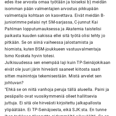
edes itse arvosta omaa työtään ja toiseksi b) meidän
isomman pään valmentajien arvostus pikkupään
valmentajia kohtaan on kasvettava. Eivät meidän B-
juniorimme pelaisi nyt SM-sarjassa, C-junnut Kai
Pahlman lopputurnauksessa ja Akatemia taistelisi
paikasta kuuden sakissa ellei sitä työtä olisi tehty jo
pitkään. Se on siinä vaiheessa jalostamista ja
hiomista, kuten BSM-joukkueen vastuuvalmentaja
Ismo Koskela hyvin totesi.
Julkisuudessa sen enempää laji kuin TP-Seinäjokikaan
eivät ole juuri järin hirveästi saaneet kiitosta saati
sitten mainintoja tekemisestään. Mistä arvelet sen
johtuvan?
"Ehkä se on niitä vanhoja peruja tällä alueella. Paini ja
pesäpallo ovat vuosikymmeniä olleet hallitsevia
juttuja. Ei sitä ole hirveästi kirjoitettu jalkapallosta
ylipäätään. Ei TP-Seinäjoesta, eikä SJK:sta. En tunne