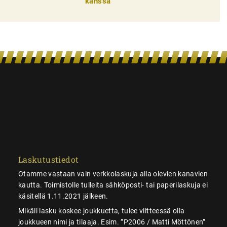
kanssa
Laskutustiedot
Otamme vastaan vain verkkolaskuja alla olevien kanavien
kautta. Toimistolle tulleita sähköposti- tai paperilaskuja ei
käsitellä 1.11.2021 jälkeen.
Mikäli lasku koskee joukkuetta, tulee viitteessä olla
joukkueen nimi ja tilaaja. Esim. ”P2006 / Matti Möttönen”