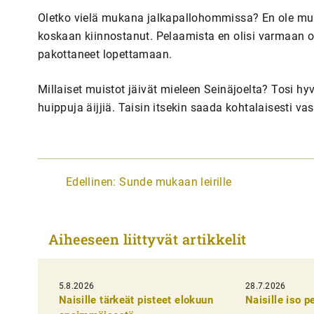
Oletko vielä mukana jalkapallohommissa? En ole muu
koskaan kiinnostanut. Pelaamista en olisi varmaan o
pakottaneet lopettamaan.
Millaiset muistot jäivät mieleen Seinäjoelta? Tosi hyv
huippuja äijjiä. Taisin itsekin saada kohtalaisesti vas
A
Edellinen:
Sunde mukaan leirille
r
t
Aiheeseen liittyvät artikkelit
i
k
5.8.2026
k
28.7.2026
Naisille tärkeät pisteet elokuun
Naisille iso 
e