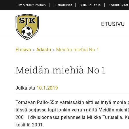
Siirry
|
|
|
Ilmoittautuminen
Turnaukset
SJK-Edustus
Koulutukset
sisältöön
Sjk-
ETUSIVU
Juniorit
Etusivu
»
Arkisto
»
Meidän miehiä No 1
Meidän miehiä No 1
Julkaistu
10.1.2019
Törnävän Pallo-55:n väreissäkin ehti esiintyä monia
tässä sarjassa läpi jonkin verran näitä Meidän miehi
2001 I divisioonassa pelanneella Miikka Turusella.
kesällä 2001.