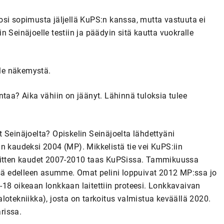
osi sopimusta jäljellä KuPS:n kanssa, mutta vastuuta ei
in Seinäjoelle testiin ja päädyin sitä kautta vuokralle
ole näkemystä.
ntaa? Aika vähiin on jäänyt. Lähinnä tuloksia tulee
 Seinäjoelta? Opiskelin Seinäjoelta lähdettyäni
n kaudeksi 2004 (MP). Mikkelistä tie vei KuPS:iin
 Sitten kaudet 2007-2010 taas KuPSissa. Tammikuussa
ä edelleen asumme. Omat pelini loppuivat 2012 MP:ssa jo
18 oikeaan lonkkaan laitettiin proteesi. Lonkkavaivan
lotekniikka), josta on tarkoitus valmistua keväällä 2020.
arissa.