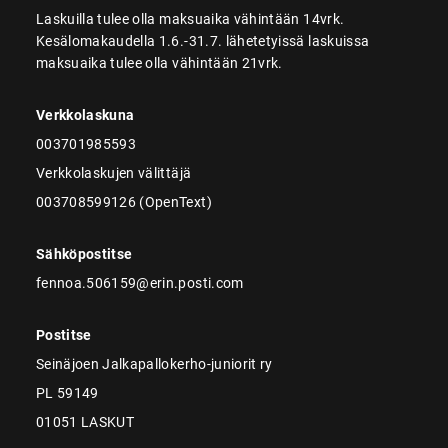
Laskuilla tulee olla maksuaika vähintään 14vrk.
Kesälomakaudella 1.6.-31.7. lähetetyissä laskuissa
maksuaika tulee olla vähintään 21vrk.
Verkkolaskuna
003701985593
Verkkolaskujen välittäjä
003708599126 (OpenText)
Sähköpostitse
fennoa.506159@erin.posti.com
Postitse
Seinäjoen Jalkapallokerho-juniorit ry
PL 59149
01051 LASKUT