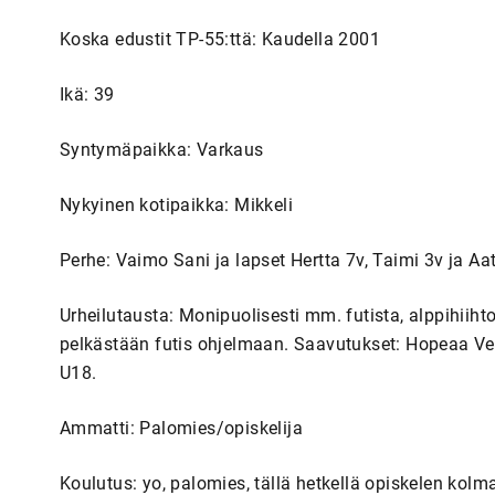
Koska edustit TP-55:ttä: Kaudella 2001
Ikä: 39
Syntymäpaikka: Varkaus
Nykyinen kotipaikka: Mikkeli
Perhe: Vaimo Sani ja lapset Hertta 7v, Taimi 3v ja Aa
Urheilutausta: Monipuolisesti mm. futista, alppihiihto
pelkästään futis ohjelmaan. Saavutukset: Hopeaa Vei
U18.
Ammatti: Palomies/opiskelija
Koulutus: yo, palomies, tällä hetkellä opiskelen kolma