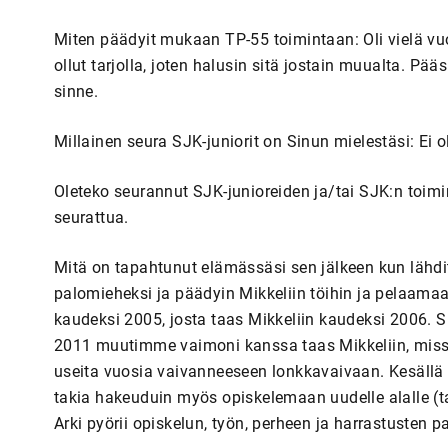
Miten päädyit mukaan TP-55 toimintaan: Oli vielä vu
ollut tarjolla, joten halusin sitä jostain muualta. Pääs
sinne.
Millainen seura SJK-juniorit on Sinun mielestäsi: Ei 
Oleteko seurannut SJK-junioreiden ja/tai SJK:n toimi
seurattua.
Mitä on tapahtunut elämässäsi sen jälkeen kun lähdit
palomieheksi ja päädyin Mikkeliin töihin ja pelaamaa
kaudeksi 2005, josta taas Mikkeliin kaudeksi 2006.
2011 muutimme vaimoni kanssa taas Mikkeliin, miss
useita vuosia vaivanneeseen lonkkavaivaan. Kesällä -
takia hakeuduin myös opiskelemaan uudelle alalle (ta
Arki pyörii opiskelun, työn, perheen ja harrastusten p