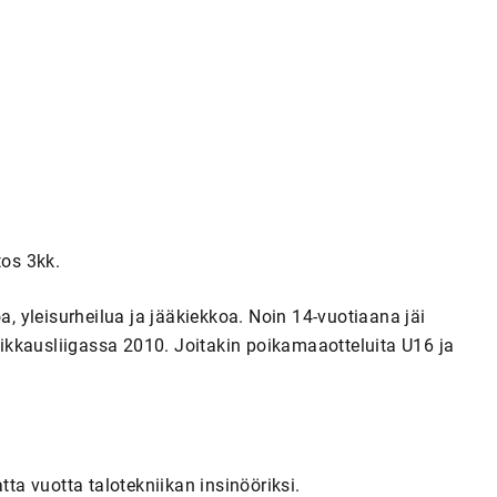
tos 3kk.
a, yleisurheilua ja jääkiekkoa. Noin 14-vuotiaana jäi
kkausliigassa 2010. Joitakin poikamaaotteluita U16 ja
tta vuotta talotekniikan insinööriksi.