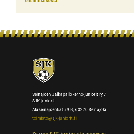
ensimmäisestä
l
i
e
n
s
e
SJK-
l
juniorit
a
u
s
Seinäjoen Jalkapallokerho-juniorit ry /
SJK-juniorit
Alaseinäjoenkatu 9 B, 60220 Seinäjoki
toimisto@sjk-juniorit.fi
Seuraa SJK-junioreita somessa