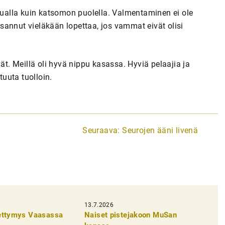
alla kuin katsomon puolella. Valmentaminen ei ole
sannut vieläkään lopettaa, jos vammat eivät olisi
ät. Meillä oli hyvä nippu kasassa. Hyviä pelaajia ja
tuuta tuolloin.
Seuraava:
Seurojen ääni livenä
13.7.2026
pettymys Vaasassa
Naiset pistejakoon MuSan