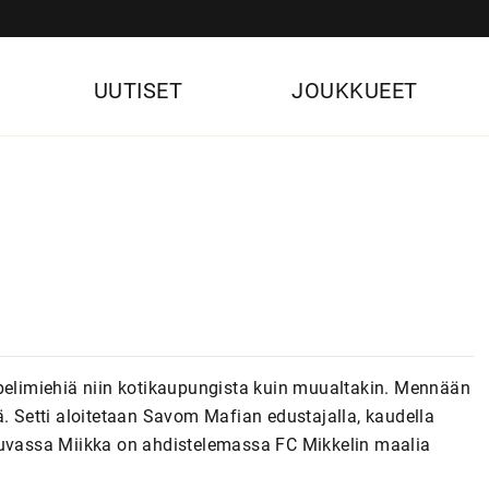
UUTISET
JOUKKUEET
 pelimiehiä niin kotikaupungista kuin muualtakin. Mennään
ä. Setti aloitetaan Savom Mafian edustajalla, kaudella
 Kuvassa Miikka on ahdistelemassa FC Mikkelin maalia