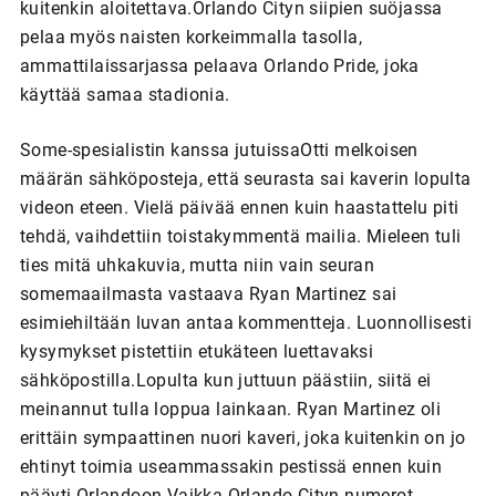
kuitenkin aloitettava.Orlando Cityn siipien suöjassa
pelaa myös naisten korkeimmalla tasolla,
ammattilaissarjassa pelaava Orlando Pride, joka
käyttää samaa stadionia.
Some-spesialistin kanssa jutuissaOtti melkoisen
määrän sähköposteja, että seurasta sai kaverin lopulta
videon eteen. Vielä päivää ennen kuin haastattelu piti
tehdä, vaihdettiin toistakymmentä mailia. Mieleen tuli
ties mitä uhkakuvia, mutta niin vain seuran
somemaailmasta vastaava Ryan Martinez sai
esimiehiltään luvan antaa kommentteja. Luonnollisesti
kysymykset pistettiin etukäteen luettavaksi
sähköpostilla.Lopulta kun juttuun päästiin, siitä ei
meinannut tulla loppua lainkaan. Ryan Martinez oli
erittäin sympaattinen nuori kaveri, joka kuitenkin on jo
ehtinyt toimia useammassakin pestissä ennen kuin
pääyti Orlandoon.Vaikka Orlando Cityn numerot