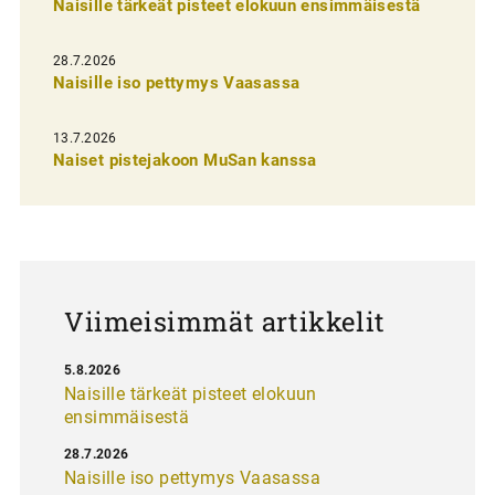
Naisille tärkeät pisteet elokuun ensimmäisestä
i
e
28.7.2026
n
Naisille iso pettymys Vaasassa
s
13.7.2026
e
Naiset pistejakoon MuSan kanssa
l
a
u
s
Viimeisimmät artikkelit
5.8.2026
Naisille tärkeät pisteet elokuun
ensimmäisestä
28.7.2026
Naisille iso pettymys Vaasassa