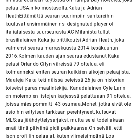
pelaa USA:n kolmostasolla.Kaka ja Adrian
HeathEittämättä seuran suurimpiin sankareihin
kuuluvat ensimmäinen ns. designated player oli
italialaisesta suurseurasta AC Milanista tullut
brasilialainen Kaka ja brittikoutsi Adrian Heath, joka
valmensi seuraa marraskuusta 2014 kesäkuuhun
2016.Kolmen kauden ajan seuraa edustanut Kaka
pelasi Orlando Cityn väreissä 79 ottelua, eli
kolmanneksi eniten seuran kaikkien aikojen pelaajista.
Maaleja Kaka teki näissä peleissä 26 ja on historian
toiseksi paras maalintekijä. Kanadalainen Cyle Larin
on molempien listojen kärjesssä pelattuaan 91 ottelua,
joissa mies pommitti 43 osumaa.Monet, jotka eivät ole
asioihin erityisen tarkkaan perehtyneet, kutsuvat
MLS:aa jäähdyttelysarjaksi, mutta se ei todellakaan
enää tänä päivänä pidä paikkaansa.On selvää, että
ison profiilin pelaajat, kuten viimeisimpänä Los