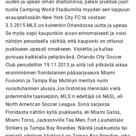
uuden ja upean oman stadioninsa, pelasi joukkue juuri
tuolla Camping World Stadiumilla myyden sen loppuun
avauspelissään New York City FC:tä vastaan
3.3.2015.MLS on kuitenkin Orlandossa uutta ja upeaa.
Se myös sopii kaupunkiin aivan erinomaisesti ja voisi
nähdyn perusteella väittää, että kaupunki on ottanut
joukkueen upeasti omakseen. Violettia ja kultaa
pursuaa kaikkialla pelipäivänä. Orlando City Soccer
Club perustettiin 19.11.2013 ja siitä tuli pitkästä aikaa
ensimmäinen floridalainen pääsarjaseura Miami
Fusionin ja Tampa Bay Mutinyn mentyä nurin
vuosituhannen alussa.Jos historiaa mennään vielä
pidemmälle taaksepäin, MLS:n edeltäjä oli NASL, eli
North American Soccer League. Siinä sarjassa
Floridasta nähtiin kyllä joukkueita, eli Miami Gatos,
Miami Toros, Jacksonville Tea Men, Fort Lauderdale
Strikers ja Tampa Bay Rowdies. Näistä joukkueista tai
nimistä edelleen käytössä on Tampa Bay Rowdies, joka