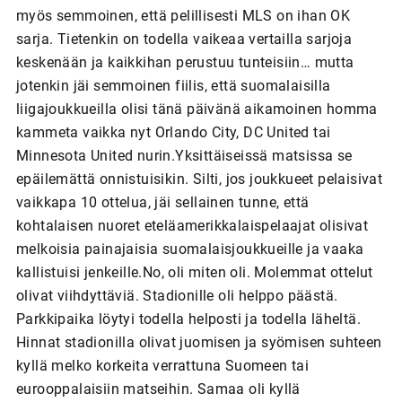
myös semmoinen, että pelillisesti MLS on ihan OK
sarja. Tietenkin on todella vaikeaa vertailla sarjoja
keskenään ja kaikkihan perustuu tunteisiin… mutta
jotenkin jäi semmoinen fiilis, että suomalaisilla
liigajoukkueilla olisi tänä päivänä aikamoinen homma
kammeta vaikka nyt Orlando City, DC United tai
Minnesota United nurin.Yksittäiseissä matsissa se
epäilemättä onnistuisikin. Silti, jos joukkueet pelaisivat
vaikkapa 10 ottelua, jäi sellainen tunne, että
kohtalaisen nuoret eteläamerikkalaispelaajat olisivat
melkoisia painajaisia suomalaisjoukkueille ja vaaka
kallistuisi jenkeille.No, oli miten oli. Molemmat ottelut
olivat viihdyttäviä. Stadionille oli helppo päästä.
Parkkipaika löytyi todella helposti ja todella läheltä.
Hinnat stadionilla olivat juomisen ja syömisen suhteen
kyllä melko korkeita verrattuna Suomeen tai
eurooppalaisiin matseihin. Samaa oli kyllä