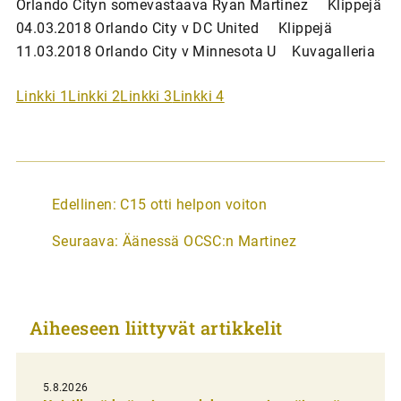
Orlando Cityn somevastaava Ryan Martinez Klippejä
04.03.2018 Orlando City v DC United Klippejä
11.03.2018 Orlando City v Minnesota U Kuvagalleria
Linkki 1
Linkki 2
Linkki 3
Linkki 4
A
Edellinen:
C15 otti helpon voiton
r
Seuraava:
Äänessä OCSC:n Martinez
t
i
k
Aiheeseen liittyvät artikkelit
k
e
l
5.8.2026