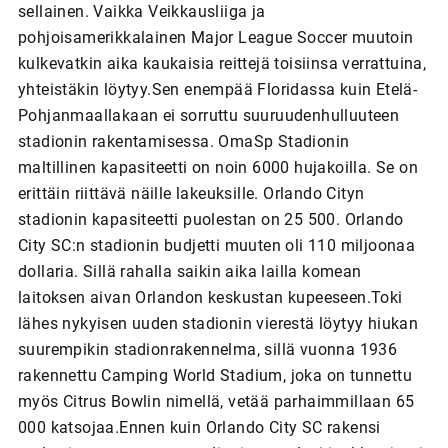
sellainen. Vaikka Veikkausliiga ja
pohjoisamerikkalainen Major League Soccer muutoin
kulkevatkin aika kaukaisia reittejä toisiinsa verrattuina,
yhteistäkin löytyy.Sen enempää Floridassa kuin Etelä-
Pohjanmaallakaan ei sorruttu suuruudenhulluuteen
stadionin rakentamisessa. OmaSp Stadionin
maltillinen kapasiteetti on noin 6000 hujakoilla. Se on
erittäin riittävä näille lakeuksille. Orlando Cityn
stadionin kapasiteetti puolestan on 25 500. Orlando
City SC:n stadionin budjetti muuten oli 110 miljoonaa
dollaria. Sillä rahalla saikin aika lailla komean
laitoksen aivan Orlandon keskustan kupeeseen.Toki
lähes nykyisen uuden stadionin vierestä löytyy hiukan
suurempikin stadionrakennelma, sillä vuonna 1936
rakennettu Camping World Stadium, joka on tunnettu
myös Citrus Bowlin nimellä, vetää parhaimmillaan 65
000 katsojaa.Ennen kuin Orlando City SC rakensi