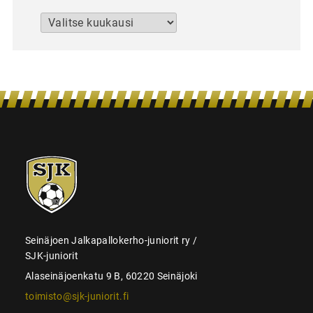
Arkistot
SJK-
juniorit
Seinäjoen Jalkapallokerho-juniorit ry /
SJK-juniorit
Alaseinäjoenkatu 9 B, 60220 Seinäjoki
toimisto@sjk-juniorit.fi