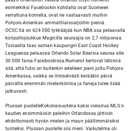
esimerkiksi Facebookin kohdalla ovat Suomeen
verrattuna komeita, ovat ne vastaavasti muihin
Pohjois-Amerikan ammattilaissarjoihin pieniä.
OCSC:llä on 624 000 tykkääjää kun NBA:ssa pelaavalla
koripallojoukkue Magicilla seuraajia on 2,7 miljoonaa.
Toisaalta taas saman kaupungin East Coast Hockey
Leaguessa pelaavaa Orlando Solar Bearsia seuraa alle
30 000 fania Facebookissa.Numerot kertovat lähinnä
sitä, että futis on kuitenkin edelleen pieni juttu Pohjois-
Amerikassa, vaikka se ilmiselvästi kerääkin päivä
päivältä enemmän mielenkiintoa ja faneja tulee lisää
jatkuvasti.
Plussan puolelleKokonaisuutena kaksi vierailua MLS:n
kauden ensimmäisiin peleihin Orlandossa jättivät
ehdottomasti hyvän mielen ja maun päällimmäisiksi
tunteiksi. Plussan puolelle siis meni. Vaikutelma oli