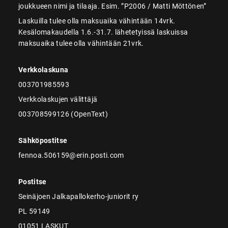
joukkueen nimi ja tilaaja. Esim. ”P2006 / Matti Möttönen”
Laskuilla tulee olla maksuaika vähintään 14vrk.
Kesälomakaudella 1.6.-31.7. lähetetyissä laskuissa
maksuaika tulee olla vähintään 21vrk.
Verkkolaskuna
003701985593
Verkkolaskujen välittäjä
003708599126 (OpenText)
Sähköpostitse
fennoa.506159@erin.posti.com
Postitse
Seinäjoen Jalkapallokerho-juniorit ry
PL 59149
01051 LASKUT