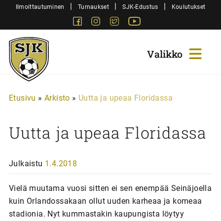
Siirry
|
|
|
Ilmoittautuminen
Turnaukset
SJK-Edustus
Koulutukset
sisältöön
Facebook
Instagram
Twitter
Youtube
Sjk-
Juniorit
Etusivu
»
Arkisto
»
Uutta ja upeaa Floridassa
Uutta ja upeaa Floridassa
Julkaistu
1.4.2018
Vielä muutama vuosi sitten ei sen enempää Seinäjoella
kuin Orlandossakaan ollut uuden karheaa ja komeaa
stadionia. Nyt kummastakin kaupungista löytyy