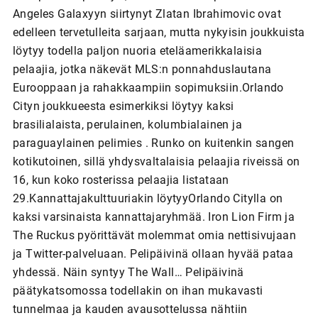
Angeles Galaxyyn siirtynyt Zlatan Ibrahimovic ovat
edelleen tervetulleita sarjaan, mutta nykyisin joukkuista
löytyy todella paljon nuoria eteläamerikkalaisia
pelaajia, jotka näkevät MLS:n ponnahduslautana
Eurooppaan ja rahakkaampiin sopimuksiin.Orlando
Cityn joukkueesta esimerkiksi löytyy kaksi
brasilialaista, perulainen, kolumbialainen ja
paraguaylainen pelimies . Runko on kuitenkin sangen
kotikutoinen, sillä yhdysvaltalaisia pelaajia riveissä on
16, kun koko rosterissa pelaajia listataan
29.Kannattajakulttuuriakin löytyyOrlando Citylla on
kaksi varsinaista kannattajaryhmää. Iron Lion Firm ja
The Ruckus pyörittävät molemmat omia nettisivujaan
ja Twitter-palveluaan. Pelipäivinä ollaan hyvää pataa
yhdessä. Näin syntyy The Wall… Pelipäivinä
päätykatsomossa todellakin on ihan mukavasti
tunnelmaa ja kauden avausottelussa nähtiin