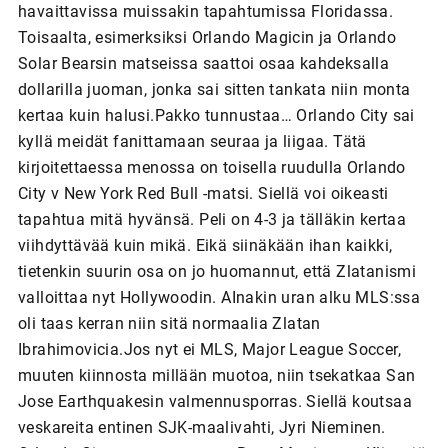
havaittavissa muissakin tapahtumissa Floridassa.
Toisaalta, esimerksiksi Orlando Magicin ja Orlando
Solar Bearsin matseissa saattoi osaa kahdeksalla
dollarilla juoman, jonka sai sitten tankata niin monta
kertaa kuin halusi.Pakko tunnustaa… Orlando City sai
kyllä meidät fanittamaan seuraa ja liigaa. Tätä
kirjoitettaessa menossa on toisella ruudulla Orlando
City v New York Red Bull -matsi. Siellä voi oikeasti
tapahtua mitä hyvänsä. Peli on 4-3 ja tälläkin kertaa
viihdyttävää kuin mikä. Eikä siinäkään ihan kaikki,
tietenkin suurin osa on jo huomannut, että Zlatanismi
valloittaa nyt Hollywoodin. AInakin uran alku MLS:ssa
oli taas kerran niin sitä normaalia Zlatan
Ibrahimovicia.Jos nyt ei MLS, Major League Soccer,
muuten kiinnosta millään muotoa, niin tsekatkaa San
Jose Earthquakesin valmennusporras. Siellä koutsaa
veskareita entinen SJK-maalivahti, Jyri Nieminen.