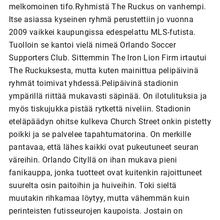
melkomoinen tifo.Ryhmistä The Ruckus on vanhempi.
Itse asiassa kyseinen ryhmä perustettiin jo vuonna
2009 vaikkei kaupungissa edespelattu MLS-futista.
Tuolloin se kantoi vielä nimeä Orlando Soccer
Supporters Club. Sittemmin The Iron Lion Firm irtautui
The Ruckuksesta, mutta kuten mainittua pelipäivinä
ryhmät toimivat yhdessä.Pelipäivinä stadionin
ympärillä riittää mukavasti säpinää. On ilotulituksia ja
myös tiskujukka pistää rytkettä niveliin. Stadionin
eteläpäädyn ohitse kulkeva Church Street onkin pistetty
poikki ja se palvelee tapahtumatorina. On merkille
pantavaa, että lähes kaikki ovat pukeutuneet seuran
väreihin. Orlando Cityllä on ihan mukava pieni
fanikauppa, jonka tuotteet ovat kuitenkin rajoittuneet
suurelta osin paitoihin ja huiveihin. Toki sieltä
muutakin rihkamaa löytyy, mutta vähemmän kuin
perinteisten futisseurojen kaupoista. Jostain on